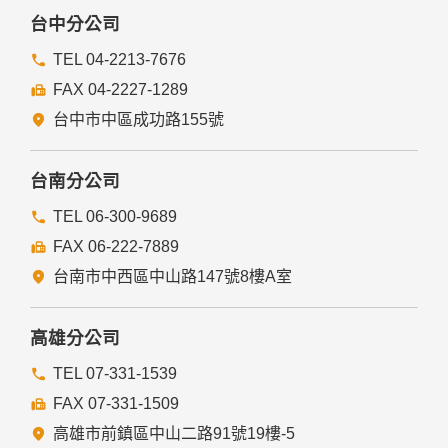
研究而有必要，且資料經過提供者處理或蒐集者依其揭露方式
台中分公司
無從識別特定之當事人。
當您在網站的行為，違反服務條款或可能損害或妨礙網站與其
TEL 04-2213-7676
他使用者權益或導致任何人遭受損害時，經網站管理單位研析
FAX 04-2227-1289
揭露您的個人資料是為了辨識、聯絡或採取法律行動所必要
者。
台中市中區成功路155號
有利於您的權益。
本網站委託廠商協助蒐集、處理或利用您的個人資料時，將對
委外廠商或個人善盡監督管理之責。
台南分公司
六、Cookie之使用
TEL 06-300-9689
為了提供您最佳的服務，本網站會在您的電腦中放置並取用我
FAX 06-222-7889
們的Cookie，若您不願接受Cookie的寫入，您可在您使用的
瀏覽器功能項中設定隱私權等級為高，即可拒絕Cookie的寫
台南市中西區中山路147號8樓A室
入，但可能會導至網站某些功能無法正常執行。
七、隱私權保護政策之修正
高雄分公司
本網站隱私權保護政策將因應需求隨時進行修正，修正後的條
TEL 07-331-1539
款將刊登於網站上。
FAX 07-331-1509
高雄市前鎮區中山二路91號19樓-5