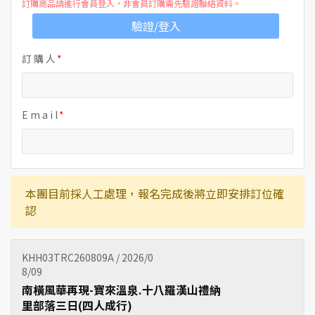
訂購商品請進行會員登入，非會員訂購需先驗證聯絡資料。
驗證/登入
訂 購 人
E m a i l
本團目前採人工處理，報名完成後將立即安排訂位確
認
KHH03TRC260809A / 2026/0
8/09
南橫風華再現-寶來溫泉.十八羅漢山禮納
里部落三日(四人成行)