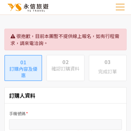
很抱歉，目前本團暫不提供線上報名，如有行程需
求，請來電洽詢。
02
03
01
確認訂購資料
訂購內容及優
完成訂單
惠
訂購人資料
手機號碼