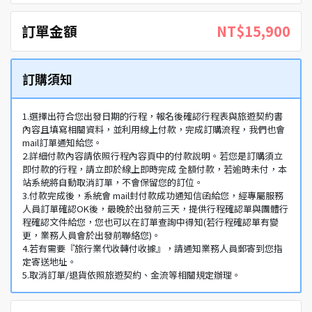
訂單金額
NT$15,900
訂購須知
1.選擇出符合您出發日期的行程，報名後確認行程表與旅遊契約書
內容且填寫相關資料，並利用線上付款，完成訂購流程，我們也會
mail訂單通知給您。
2.詳細付款內容請依照行程內容頁中的付款說明。若您是訂購須立
即付款的行程，請立即於線上即時完成 全額付款，若逾時未付，本
站系統將自動取消訂單，不會保留您的訂位。
3.付款完成後，系統會 mail封付款成功通知信函給您，經專屬服務
人員訂單確認OK後，最晚於出發前三天，提供行程確認單與團體行
程確認文件給您，您也可以在訂單查詢中得知(若行程確認單有變
更，業務人員會於出發前聯絡您)。
4.若有需要『旅行業代收轉付收據』，請通知業務人員郵寄到您指
定寄送地址。
5.取消訂單/退貨依照旅遊契約、金流等相關規定辦理。