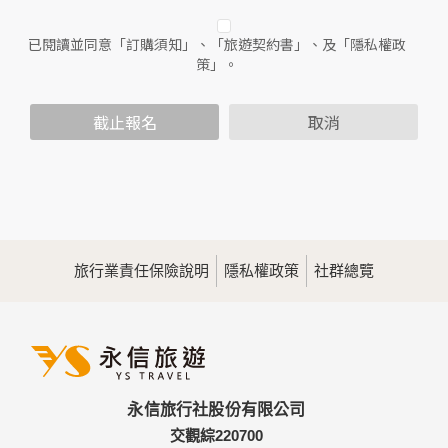
人員。
已閱讀並同意「訂購須知」、「旅遊契約書」、及「隱私權政
二、個人資料的蒐集、處理及利用方式
策」。
當您造訪本網站或使用本網站所提供之功能服務時，我們將視
該服務功能性質，請您提供必要的個人資料，並在該特定目的
範圍內處理及利用您的個人資料；非經您書面同意，本網站不
截止報名
取消
會將個人資料用於其他用途。
本網站在您使用服務信箱、問卷調查等互動性功能時，會保留
您所提供的姓名、電子郵件地址、聯絡方式及使用時間等。
於一般瀏覽時，伺服器會自行記錄相關行徑，包括您使用連線
設備的IP位址、使用時間、使用的瀏覽器、瀏覽及點選資料記
錄等，做為我們增進網站服務的參考依據，此記錄為內部應
用，決不對外公佈。
旅行業責任保險說明
隱私權政策
社群總覽
為提供精確的服務，我們會將收集的問卷調查內容進行統計與
分析，分析結果之統計數據或說明文字呈現，除供內部研究
外，我們會視需要公佈統計數據及說明文字，但不涉及特定個
人之資料。
三、資料之保護
本網站主機均設有防火牆、防毒系統等相關的各項資訊安全設
永信旅行社股份有限公司
備及必要的安全防護措施，加以保護網站及您的個人資料採用
嚴格的保護措施，只由經過授權的人員才能接觸您的個人資
交觀綜220700