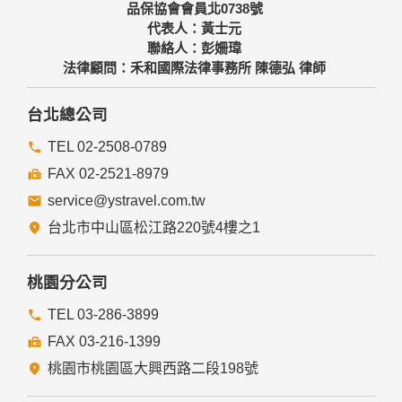
料，相關處理人員皆簽有保密合約，如有違反保密義務者，將
品保協會會員北0738號
會受到相關的法律處分。
代表人：黃士元
如因業務需要有必要委託其他單位提供服務時，本網站亦會嚴
聯絡人：彭姍瑋
格要求其遵守保密義務，並且採取必要檢查程序以確定其將確
法律顧問：禾和國際法律事務所 陳德弘 律師
實遵守。
四、網站對外的相關連結
台北總公司
本網站的網頁提供其他網站的網路連結，您也可經由本網站所
提供的連結，點選進入其他網站。但該連結網站不適用本網站
TEL 02-2508-0789
的隱私權保護政策，您必須參考該連結網站中的隱私權保護政
FAX 02-2521-8979
策。
service@ystravel.com.tw
五、與第三人共用個人資料之政策
台北市中山區松江路220號4樓之1
本網站絕不會提供、交換、出租或出售任何您的個人資料給其
他個人、團體、私人企業或公務機關，但有法律依據或合約義
務者，不在此限。
桃園分公司
前項但書之情形包括不限於：
TEL 03-286-3899
FAX 03-216-1399
經由您書面同意。
法律明文規定。
桃園市桃園區大興西路二段198號
為免除您生命、身體、自由或財產上之危險。
與公務機關或學術研究機構合作，基於公共利益為統計或學術