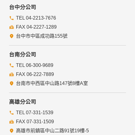
研究而有必要，且資料經過提供者處理或蒐集者依其揭露方式
台中分公司
無從識別特定之當事人。
當您在網站的行為，違反服務條款或可能損害或妨礙網站與其
TEL 04-2213-7676
他使用者權益或導致任何人遭受損害時，經網站管理單位研析
FAX 04-2227-1289
揭露您的個人資料是為了辨識、聯絡或採取法律行動所必要
者。
台中市中區成功路155號
有利於您的權益。
本網站委託廠商協助蒐集、處理或利用您的個人資料時，將對
委外廠商或個人善盡監督管理之責。
台南分公司
六、Cookie之使用
TEL 06-300-9689
為了提供您最佳的服務，本網站會在您的電腦中放置並取用我
FAX 06-222-7889
們的Cookie，若您不願接受Cookie的寫入，您可在您使用的
瀏覽器功能項中設定隱私權等級為高，即可拒絕Cookie的寫
台南市中西區中山路147號8樓A室
入，但可能會導至網站某些功能無法正常執行。
七、隱私權保護政策之修正
高雄分公司
本網站隱私權保護政策將因應需求隨時進行修正，修正後的條
TEL 07-331-1539
款將刊登於網站上。
FAX 07-331-1509
高雄市前鎮區中山二路91號19樓-5