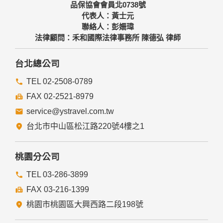
料，相關處理人員皆簽有保密合約，如有違反保密義務者，將
品保協會會員北0738號
會受到相關的法律處分。
代表人：黃士元
如因業務需要有必要委託其他單位提供服務時，本網站亦會嚴
聯絡人：彭姍瑋
格要求其遵守保密義務，並且採取必要檢查程序以確定其將確
法律顧問：禾和國際法律事務所 陳德弘 律師
實遵守。
四、網站對外的相關連結
台北總公司
本網站的網頁提供其他網站的網路連結，您也可經由本網站所
提供的連結，點選進入其他網站。但該連結網站不適用本網站
TEL 02-2508-0789
的隱私權保護政策，您必須參考該連結網站中的隱私權保護政
FAX 02-2521-8979
策。
service@ystravel.com.tw
五、與第三人共用個人資料之政策
台北市中山區松江路220號4樓之1
本網站絕不會提供、交換、出租或出售任何您的個人資料給其
他個人、團體、私人企業或公務機關，但有法律依據或合約義
務者，不在此限。
桃園分公司
前項但書之情形包括不限於：
TEL 03-286-3899
FAX 03-216-1399
經由您書面同意。
法律明文規定。
桃園市桃園區大興西路二段198號
為免除您生命、身體、自由或財產上之危險。
與公務機關或學術研究機構合作，基於公共利益為統計或學術