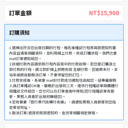
訂單金額
NT$15,900
訂購須知
1.選擇出符合您出發日期的行程，報名後確認行程表與旅遊契約書
內容且填寫相關資料，並利用線上付款，完成訂購流程，我們也會
mail訂單通知給您。
2.詳細付款內容請依照行程內容頁中的付款說明。若您是訂購須立
即付款的行程，請立即於線上即時完成 全額付款，若逾時未付，本
站系統將自動取消訂單，不會保留您的訂位。
3.付款完成後，系統會 mail封付款成功通知信函給您，經專屬服務
人員訂單確認OK後，最晚於出發前三天，提供行程確認單與團體行
程確認文件給您，您也可以在訂單查詢中得知(若行程確認單有變
更，業務人員會於出發前聯絡您)。
4.若有需要『旅行業代收轉付收據』，請通知業務人員郵寄到您指
定寄送地址。
5.取消訂單/退貨依照旅遊契約、金流等相關規定辦理。