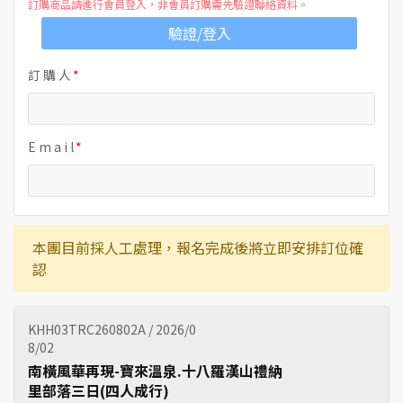
訂購商品請進行會員登入，非會員訂購需先驗證聯絡資料。
驗證/登入
訂 購 人
E m a i l
本團目前採人工處理，報名完成後將立即安排訂位確
認
KHH03TRC260802A / 2026/0
8/02
南橫風華再現-寶來溫泉.十八羅漢山禮納
里部落三日(四人成行)