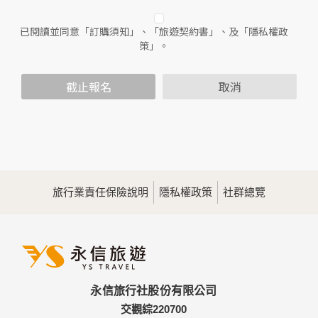
人員。
已閱讀並同意「訂購須知」、「旅遊契約書」、及「隱私權政
二、個人資料的蒐集、處理及利用方式
策」。
當您造訪本網站或使用本網站所提供之功能服務時，我們將視
該服務功能性質，請您提供必要的個人資料，並在該特定目的
範圍內處理及利用您的個人資料；非經您書面同意，本網站不
截止報名
取消
會將個人資料用於其他用途。
本網站在您使用服務信箱、問卷調查等互動性功能時，會保留
您所提供的姓名、電子郵件地址、聯絡方式及使用時間等。
於一般瀏覽時，伺服器會自行記錄相關行徑，包括您使用連線
設備的IP位址、使用時間、使用的瀏覽器、瀏覽及點選資料記
錄等，做為我們增進網站服務的參考依據，此記錄為內部應
用，決不對外公佈。
旅行業責任保險說明
隱私權政策
社群總覽
為提供精確的服務，我們會將收集的問卷調查內容進行統計與
分析，分析結果之統計數據或說明文字呈現，除供內部研究
外，我們會視需要公佈統計數據及說明文字，但不涉及特定個
人之資料。
三、資料之保護
本網站主機均設有防火牆、防毒系統等相關的各項資訊安全設
永信旅行社股份有限公司
備及必要的安全防護措施，加以保護網站及您的個人資料採用
嚴格的保護措施，只由經過授權的人員才能接觸您的個人資
交觀綜220700