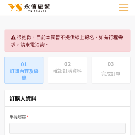
很抱歉，目前本團暫不提供線上報名，如有行程需
求，請來電洽詢。
02
03
01
確認訂購資料
訂購內容及優
完成訂單
惠
訂購人資料
手機號碼