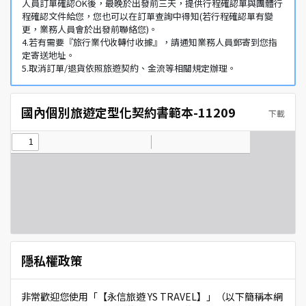
人員訂單確認OK後，最晚於出發前三天，提供行程確認單與團體行
程確認文件給您，您也可以在訂單查詢中得知(若行程確認單有變
更，業務人員會於出發前聯絡您)。
4.若有需要『旅行業代收轉付收據』，請通知業務人員郵寄到您指
定寄送地址。
5.取消訂單/退貨依照旅遊契約、金流等相關規定辦理。
國內個別旅遊定型化契約書範本-11209
下載
隱私權政策
非常歡迎您使用「【永信旅遊 YS TRAVEL】」（以下簡稱本網