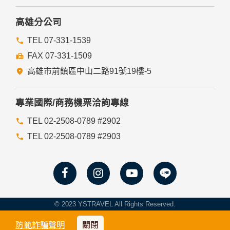
入，但可能會導至網站某些功能無法正常執行。
七、隱私權保護政策之修正
高雄分公司
本網站隱私權保護政策將因應需求隨時進行修正，修正後的條
TEL 07-331-1539
款將刊登於網站上。
FAX 07-331-1509
高雄市前鎮區中山二路91號19樓-5
專業國際/商務機票洽詢專線
TEL 02-2508-0789 #2902
TEL 02-2508-0789 #2903
© 2023 YSTRAVEL All Rights Reserved.
防範詐騙聲明
關閉