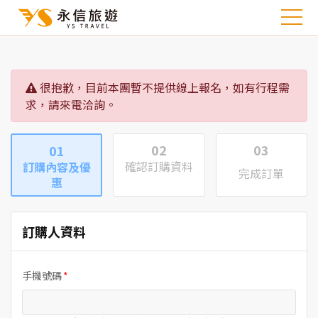
很抱歉，目前本團暫不提供線上報名，如有行程需
求，請來電洽詢。
02
03
01
確認訂購資料
訂購內容及優
完成訂單
惠
訂購人資料
手機號碼