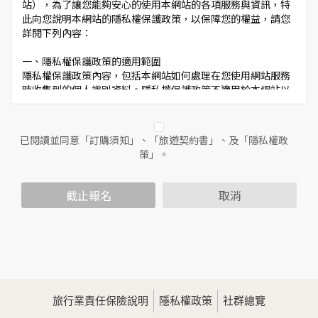
站），為了讓您能夠安心的使用本網站的各項服務與資訊，特
此向您說明本網站的隱私權保護政策，以保障您的權益，請您
詳閱下列內容：
一、隱私權保護政策的適用範圍
隱私權保護政策內容，包括本網站如何處理在您使用網站服務
時收集到的個人識別資料。隱私權保護政策不適用於本網站以
外的相關連結網站，也不適用於非本網站所委託或參與管理的
人員。
已閱讀並同意「訂購須知」、「旅遊契約書」、及「隱私權政
二、個人資料的蒐集、處理及利用方式
策」。
當您造訪本網站或使用本網站所提供之功能服務時，我們將視
該服務功能性質，請您提供必要的個人資料，並在該特定目的
範圍內處理及利用您的個人資料；非經您書面同意，本網站不
截止報名
取消
會將個人資料用於其他用途。
本網站在您使用服務信箱、問卷調查等互動性功能時，會保留
您所提供的姓名、電子郵件地址、聯絡方式及使用時間等。
於一般瀏覽時，伺服器會自行記錄相關行徑，包括您使用連線
設備的IP位址、使用時間、使用的瀏覽器、瀏覽及點選資料記
錄等，做為我們增進網站服務的參考依據，此記錄為內部應
用，決不對外公佈。
旅行業責任保險說明
隱私權政策
社群總覽
為提供精確的服務，我們會將收集的問卷調查內容進行統計與
分析，分析結果之統計數據或說明文字呈現，除供內部研究