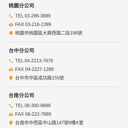
務者，不在此限。
桃園分公司
前項但書之情形包括不限於：
TEL 03-286-3899
FAX 03-216-1399
經由您書面同意。
法律明文規定。
桃園市桃園區大興西路二段198號
為免除您生命、身體、自由或財產上之危險。
與公務機關或學術研究機構合作，基於公共利益為統計或學術
研究而有必要，且資料經過提供者處理或蒐集者依其揭露方式
台中分公司
無從識別特定之當事人。
當您在網站的行為，違反服務條款或可能損害或妨礙網站與其
TEL 04-2213-7676
他使用者權益或導致任何人遭受損害時，經網站管理單位研析
FAX 04-2227-1289
揭露您的個人資料是為了辨識、聯絡或採取法律行動所必要
者。
台中市中區成功路155號
有利於您的權益。
本網站委託廠商協助蒐集、處理或利用您的個人資料時，將對
委外廠商或個人善盡監督管理之責。
台南分公司
六、Cookie之使用
TEL 06-300-9689
為了提供您最佳的服務，本網站會在您的電腦中放置並取用我
FAX 06-222-7889
們的Cookie，若您不願接受Cookie的寫入，您可在您使用的
瀏覽器功能項中設定隱私權等級為高，即可拒絕Cookie的寫
台南市中西區中山路147號8樓A室