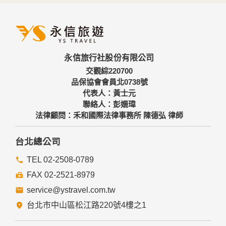
外，我們會視需要公佈統計數據及說明文字，但不涉及特定個
人之資料。
三、資料之保護
本網站主機均設有防火牆、防毒系統等相關的各項資訊安全設
永信旅行社股份有限公司
備及必要的安全防護措施，加以保護網站及您的個人資料採用
嚴格的保護措施，只由經過授權的人員才能接觸您的個人資
交觀綜220700
料，相關處理人員皆簽有保密合約，如有違反保密義務者，將
品保協會會員北0738號
會受到相關的法律處分。
代表人：黃士元
如因業務需要有必要委託其他單位提供服務時，本網站亦會嚴
聯絡人：彭姍瑋
格要求其遵守保密義務，並且採取必要檢查程序以確定其將確
法律顧問：禾和國際法律事務所 陳德弘 律師
實遵守。
四、網站對外的相關連結
台北總公司
本網站的網頁提供其他網站的網路連結，您也可經由本網站所
提供的連結，點選進入其他網站。但該連結網站不適用本網站
TEL 02-2508-0789
的隱私權保護政策，您必須參考該連結網站中的隱私權保護政
FAX 02-2521-8979
策。
service@ystravel.com.tw
五、與第三人共用個人資料之政策
台北市中山區松江路220號4樓之1
本網站絕不會提供、交換、出租或出售任何您的個人資料給其
他個人、團體、私人企業或公務機關，但有法律依據或合約義