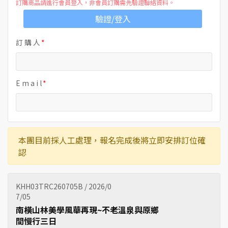
訂購商品請進行會員登入，非會員訂購需先驗證聯絡資料。
驗證/登入
訂 購 人
E m a i l
本團目前採人工處理，報名完成後將立即安排訂位確
認
KHH03TRC260705B / 2026/0
7/05
南橫山林美學風華再現~不老溫泉與原鄉
間慢行三日