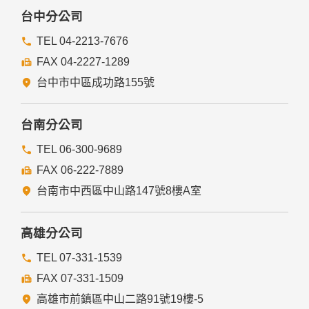
研究而有必要，且資料經過提供者處理或蒐集者依其揭露方式
台中分公司
無從識別特定之當事人。
當您在網站的行為，違反服務條款或可能損害或妨礙網站與其
TEL 04-2213-7676
他使用者權益或導致任何人遭受損害時，經網站管理單位研析
FAX 04-2227-1289
揭露您的個人資料是為了辨識、聯絡或採取法律行動所必要
者。
台中市中區成功路155號
有利於您的權益。
本網站委託廠商協助蒐集、處理或利用您的個人資料時，將對
委外廠商或個人善盡監督管理之責。
台南分公司
六、Cookie之使用
TEL 06-300-9689
為了提供您最佳的服務，本網站會在您的電腦中放置並取用我
FAX 06-222-7889
們的Cookie，若您不願接受Cookie的寫入，您可在您使用的
瀏覽器功能項中設定隱私權等級為高，即可拒絕Cookie的寫
台南市中西區中山路147號8樓A室
入，但可能會導至網站某些功能無法正常執行。
七、隱私權保護政策之修正
高雄分公司
本網站隱私權保護政策將因應需求隨時進行修正，修正後的條
TEL 07-331-1539
款將刊登於網站上。
FAX 07-331-1509
高雄市前鎮區中山二路91號19樓-5