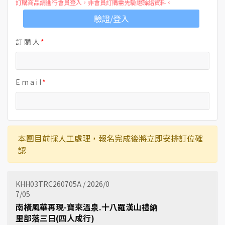
訂購商品請進行會員登入，非會員訂購需先驗證聯絡資料。
驗證/登入
訂 購 人
E m a i l
本團目前採人工處理，報名完成後將立即安排訂位確
認
KHH03TRC260705A / 2026/0
7/05
南橫風華再現-寶來溫泉.十八羅漢山禮納
里部落三日(四人成行)