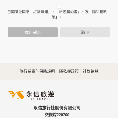
人員。
已閱讀並同意「訂購須知」、「旅遊契約書」、及「隱私權政
二、個人資料的蒐集、處理及利用方式
策」。
當您造訪本網站或使用本網站所提供之功能服務時，我們將視
該服務功能性質，請您提供必要的個人資料，並在該特定目的
範圍內處理及利用您的個人資料；非經您書面同意，本網站不
截止報名
取消
會將個人資料用於其他用途。
本網站在您使用服務信箱、問卷調查等互動性功能時，會保留
您所提供的姓名、電子郵件地址、聯絡方式及使用時間等。
於一般瀏覽時，伺服器會自行記錄相關行徑，包括您使用連線
設備的IP位址、使用時間、使用的瀏覽器、瀏覽及點選資料記
錄等，做為我們增進網站服務的參考依據，此記錄為內部應
用，決不對外公佈。
旅行業責任保險說明
隱私權政策
社群總覽
為提供精確的服務，我們會將收集的問卷調查內容進行統計與
分析，分析結果之統計數據或說明文字呈現，除供內部研究
外，我們會視需要公佈統計數據及說明文字，但不涉及特定個
人之資料。
三、資料之保護
本網站主機均設有防火牆、防毒系統等相關的各項資訊安全設
永信旅行社股份有限公司
備及必要的安全防護措施，加以保護網站及您的個人資料採用
嚴格的保護措施，只由經過授權的人員才能接觸您的個人資
交觀綜220700