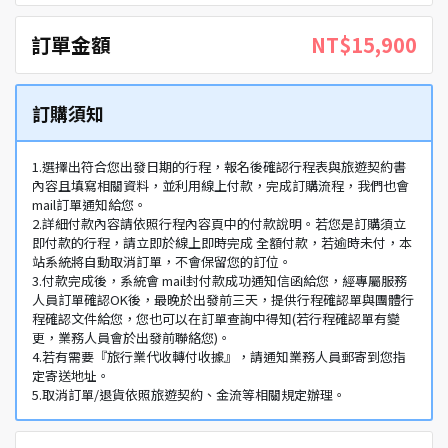
訂單金額
NT$15,900
訂購須知
1.選擇出符合您出發日期的行程，報名後確認行程表與旅遊契約書
內容且填寫相關資料，並利用線上付款，完成訂購流程，我們也會
mail訂單通知給您。
2.詳細付款內容請依照行程內容頁中的付款說明。若您是訂購須立
即付款的行程，請立即於線上即時完成 全額付款，若逾時未付，本
站系統將自動取消訂單，不會保留您的訂位。
3.付款完成後，系統會 mail封付款成功通知信函給您，經專屬服務
人員訂單確認OK後，最晚於出發前三天，提供行程確認單與團體行
程確認文件給您，您也可以在訂單查詢中得知(若行程確認單有變
更，業務人員會於出發前聯絡您)。
4.若有需要『旅行業代收轉付收據』，請通知業務人員郵寄到您指
定寄送地址。
5.取消訂單/退貨依照旅遊契約、金流等相關規定辦理。