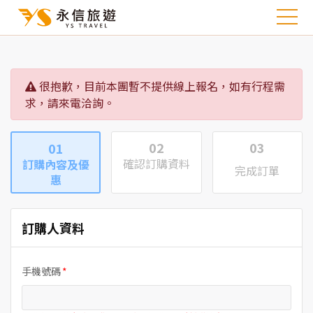
很抱歉，目前本團暫不提供線上報名，如有行程需
求，請來電洽詢。
02
03
01
確認訂購資料
訂購內容及優
完成訂單
惠
訂購人資料
手機號碼