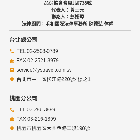
料，相關處理人員皆簽有保密合約，如有違反保密義務者，將
品保協會會員北0738號
會受到相關的法律處分。
代表人：黃士元
如因業務需要有必要委託其他單位提供服務時，本網站亦會嚴
聯絡人：彭姍瑋
格要求其遵守保密義務，並且採取必要檢查程序以確定其將確
法律顧問：禾和國際法律事務所 陳德弘 律師
實遵守。
四、網站對外的相關連結
台北總公司
本網站的網頁提供其他網站的網路連結，您也可經由本網站所
提供的連結，點選進入其他網站。但該連結網站不適用本網站
TEL 02-2508-0789
的隱私權保護政策，您必須參考該連結網站中的隱私權保護政
FAX 02-2521-8979
策。
service@ystravel.com.tw
五、與第三人共用個人資料之政策
台北市中山區松江路220號4樓之1
本網站絕不會提供、交換、出租或出售任何您的個人資料給其
他個人、團體、私人企業或公務機關，但有法律依據或合約義
務者，不在此限。
桃園分公司
前項但書之情形包括不限於：
TEL 03-286-3899
FAX 03-216-1399
經由您書面同意。
法律明文規定。
桃園市桃園區大興西路二段198號
為免除您生命、身體、自由或財產上之危險。
與公務機關或學術研究機構合作，基於公共利益為統計或學術