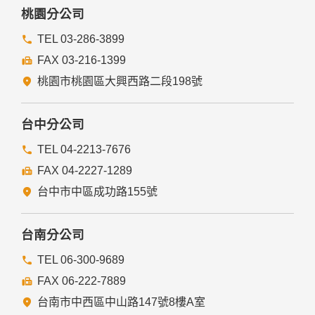
務者，不在此限。
桃園分公司
前項但書之情形包括不限於：
TEL 03-286-3899
FAX 03-216-1399
經由您書面同意。
法律明文規定。
桃園市桃園區大興西路二段198號
為免除您生命、身體、自由或財產上之危險。
與公務機關或學術研究機構合作，基於公共利益為統計或學術
研究而有必要，且資料經過提供者處理或蒐集者依其揭露方式
台中分公司
無從識別特定之當事人。
當您在網站的行為，違反服務條款或可能損害或妨礙網站與其
TEL 04-2213-7676
他使用者權益或導致任何人遭受損害時，經網站管理單位研析
FAX 04-2227-1289
揭露您的個人資料是為了辨識、聯絡或採取法律行動所必要
者。
台中市中區成功路155號
有利於您的權益。
本網站委託廠商協助蒐集、處理或利用您的個人資料時，將對
委外廠商或個人善盡監督管理之責。
台南分公司
六、Cookie之使用
TEL 06-300-9689
為了提供您最佳的服務，本網站會在您的電腦中放置並取用我
FAX 06-222-7889
們的Cookie，若您不願接受Cookie的寫入，您可在您使用的
瀏覽器功能項中設定隱私權等級為高，即可拒絕Cookie的寫
台南市中西區中山路147號8樓A室