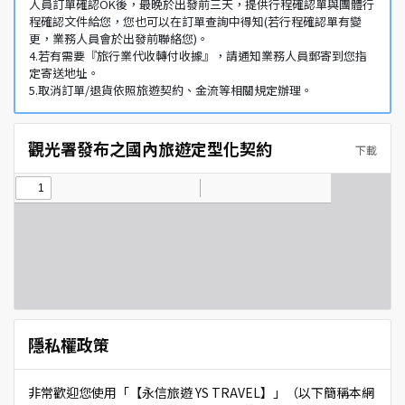
人員訂單確認OK後，最晚於出發前三天，提供行程確認單與團體行
程確認文件給您，您也可以在訂單查詢中得知(若行程確認單有變
更，業務人員會於出發前聯絡您)。
4.若有需要『旅行業代收轉付收據』，請通知業務人員郵寄到您指
定寄送地址。
5.取消訂單/退貨依照旅遊契約、金流等相關規定辦理。
觀光署發布之國內旅遊定型化契約
下載
隱私權政策
非常歡迎您使用「【永信旅遊 YS TRAVEL】」（以下簡稱本網