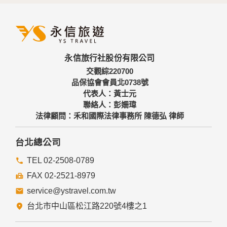
外，我們會視需要公佈統計數據及說明文字，但不涉及特定個
人之資料。
三、資料之保護
本網站主機均設有防火牆、防毒系統等相關的各項資訊安全設
永信旅行社股份有限公司
備及必要的安全防護措施，加以保護網站及您的個人資料採用
嚴格的保護措施，只由經過授權的人員才能接觸您的個人資
交觀綜220700
料，相關處理人員皆簽有保密合約，如有違反保密義務者，將
品保協會會員北0738號
會受到相關的法律處分。
代表人：黃士元
如因業務需要有必要委託其他單位提供服務時，本網站亦會嚴
聯絡人：彭姍瑋
格要求其遵守保密義務，並且採取必要檢查程序以確定其將確
法律顧問：禾和國際法律事務所 陳德弘 律師
實遵守。
四、網站對外的相關連結
台北總公司
本網站的網頁提供其他網站的網路連結，您也可經由本網站所
提供的連結，點選進入其他網站。但該連結網站不適用本網站
TEL 02-2508-0789
的隱私權保護政策，您必須參考該連結網站中的隱私權保護政
FAX 02-2521-8979
策。
service@ystravel.com.tw
五、與第三人共用個人資料之政策
台北市中山區松江路220號4樓之1
本網站絕不會提供、交換、出租或出售任何您的個人資料給其
他個人、團體、私人企業或公務機關，但有法律依據或合約義