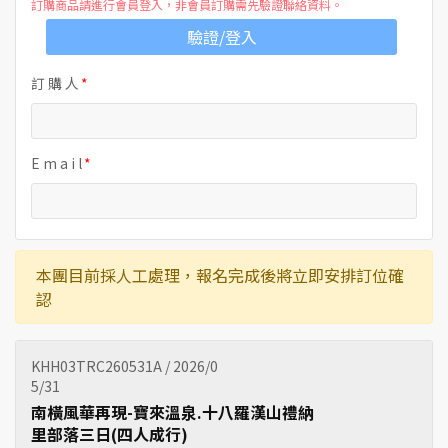
訂購商品請進行會員登入，非會員訂購需先驗證聯絡資料。
驗證/登入
訂 購 人
E m a i l
本團目前採人工處理，報名完成後將立即安排訂位確
認
KHH03TRC260531A / 2026/0
5/31
南橫風華再現-寶來溫泉.十八羅漢山禮納
里部落三日(四人成行)