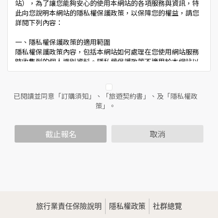
站），為了讓您能夠安心的使用本網站的各項服務與資訊，特
此向您說明本網站的隱私權保護政策，以保障您的權益，請您
詳閱下列內容：
一、隱私權保護政策的適用範圍
隱私權保護政策內容，包括本網站如何處理在您使用網站服務
時收集到的個人識別資料。隱私權保護政策不適用於本網站以
外的相關連結網站，也不適用於非本網站所委託或參與管理的
人員。
已閱讀並同意「訂購須知」、「旅遊契約書」、及「隱私權政
二、個人資料的蒐集、處理及利用方式
策」。
當您造訪本網站或使用本網站所提供之功能服務時，我們將視
該服務功能性質，請您提供必要的個人資料，並在該特定目的
範圍內處理及利用您的個人資料；非經您書面同意，本網站不
截止報名
取消
會將個人資料用於其他用途。
本網站在您使用服務信箱、問卷調查等互動性功能時，會保留
您所提供的姓名、電子郵件地址、聯絡方式及使用時間等。
於一般瀏覽時，伺服器會自行記錄相關行徑，包括您使用連線
設備的IP位址、使用時間、使用的瀏覽器、瀏覽及點選資料記
錄等，做為我們增進網站服務的參考依據，此記錄為內部應
用，決不對外公佈。
旅行業責任保險說明
隱私權政策
社群總覽
為提供精確的服務，我們會將收集的問卷調查內容進行統計與
分析，分析結果之統計數據或說明文字呈現，除供內部研究