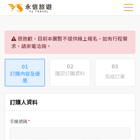
很抱歉，目前本團暫不提供線上報名，如有行程需
求，請來電洽詢。
02
03
01
確認訂購資料
訂購內容及優
完成訂單
惠
訂購人資料
手機號碼