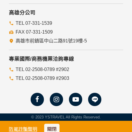
入，但可能會導至網站某些功能無法正常執行。
七、隱私權保護政策之修正
高雄分公司
本網站隱私權保護政策將因應需求隨時進行修正，修正後的條
TEL 07-331-1539
款將刊登於網站上。
FAX 07-331-1509
高雄市前鎮區中山二路91號19樓-5
專業國際/商務機票洽詢專線
TEL 02-2508-0789 #2902
TEL 02-2508-0789 #2903
© 2023 YSTRAVEL All Rights Reserved.
防範詐騙聲明
關閉