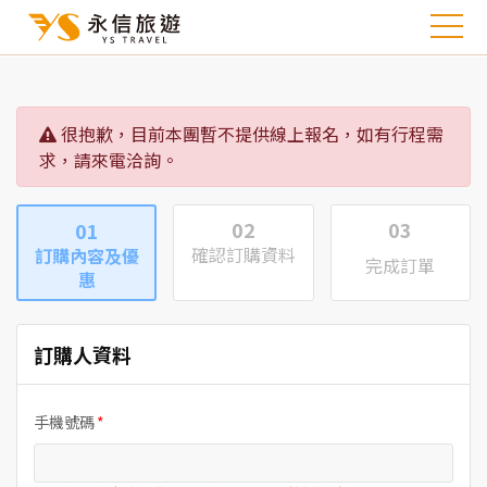
很抱歉，目前本團暫不提供線上報名，如有行程需
求，請來電洽詢。
02
03
01
確認訂購資料
訂購內容及優
完成訂單
惠
訂購人資料
手機號碼