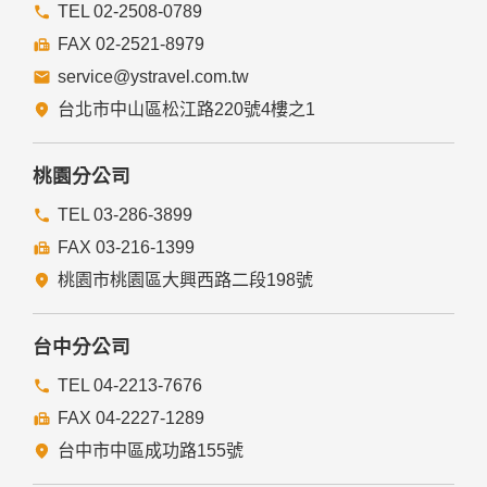
提供的連結，點選進入其他網站。但該連結網站不適用本網站
TEL 02-2508-0789
的隱私權保護政策，您必須參考該連結網站中的隱私權保護政
FAX 02-2521-8979
策。
service@ystravel.com.tw
五、與第三人共用個人資料之政策
台北市中山區松江路220號4樓之1
本網站絕不會提供、交換、出租或出售任何您的個人資料給其
他個人、團體、私人企業或公務機關，但有法律依據或合約義
務者，不在此限。
桃園分公司
前項但書之情形包括不限於：
TEL 03-286-3899
FAX 03-216-1399
經由您書面同意。
法律明文規定。
桃園市桃園區大興西路二段198號
為免除您生命、身體、自由或財產上之危險。
與公務機關或學術研究機構合作，基於公共利益為統計或學術
研究而有必要，且資料經過提供者處理或蒐集者依其揭露方式
台中分公司
無從識別特定之當事人。
當您在網站的行為，違反服務條款或可能損害或妨礙網站與其
TEL 04-2213-7676
他使用者權益或導致任何人遭受損害時，經網站管理單位研析
FAX 04-2227-1289
揭露您的個人資料是為了辨識、聯絡或採取法律行動所必要
者。
台中市中區成功路155號
有利於您的權益。