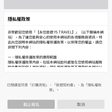
隱私權政策
非常歡迎您使用「【永信旅遊 YS TRAVEL】」（以下簡稱本網
站），為了讓您能夠安心的使用本網站的各項服務與資訊，特
此向您說明本網站的隱私權保護政策，以保障您的權益，請您
詳閱下列內容：
一、隱私權保護政策的適用範圍
隱私權保護政策內容，包括本網站如何處理在您使用網站服務
時收集到的個人識別資料。隱私權保護政策不適用於本網站以
外的相關連結網站，也不適用於非本網站所委託或參與管理的
人員。
已閱讀並同意「訂購須知」、「旅遊契約書」、及「隱私權政
二、個人資料的蒐集、處理及利用方式
策」。
當您造訪本網站或使用本網站所提供之功能服務時，我們將視
該服務功能性質，請您提供必要的個人資料，並在該特定目的
範圍內處理及利用您的個人資料；非經您書面同意，本網站不
截止報名
取消
會將個人資料用於其他用途。