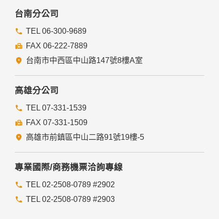
本網站委託廠商協助蒐集、處理或利用您的個人資料時，將對
委外廠商或個人善盡監督管理之責。
台南分公司
六、Cookie之使用
TEL 06-300-9689
為了提供您最佳的服務，本網站會在您的電腦中放置並取用我
FAX 06-222-7889
們的Cookie，若您不願接受Cookie的寫入，您可在您使用的
瀏覽器功能項中設定隱私權等級為高，即可拒絕Cookie的寫
台南市中西區中山路147號8樓A室
入，但可能會導至網站某些功能無法正常執行。
七、隱私權保護政策之修正
高雄分公司
本網站隱私權保護政策將因應需求隨時進行修正，修正後的條
TEL 07-331-1539
款將刊登於網站上。
FAX 07-331-1509
高雄市前鎮區中山二路91號19樓-5
專業國際/商務機票洽詢專線
TEL 02-2508-0789 #2902
TEL 02-2508-0789 #2903