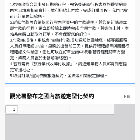
1.選擇出符合您出發日期的行程，報名後確認行程表與旅遊契約書
內容且填寫相關資料，並利用線上付款，完成訂購流程，我們也會
mail訂單通知給您。
2.詳細付款內容請依照行程內容頁中的付款說明。若您是訂購須立
即付款的行程，請立即於線上即時完成 全額付款，若逾時未付，本
站系統將自動取消訂單，不會保留您的訂位。
3.付款完成後，系統會 mail封付款成功通知信函給您，經專屬服務
人員訂單確認OK後，最晚於出發前三天，提供行程確認單與團體行
程確認文件給您，您也可以在訂單查詢中得知(若行程確認單有變
更，業務人員會於出發前聯絡您)。
4.若有需要『旅行業代收轉付收據』，請通知業務人員郵寄到您指
定寄送地址。
5.取消訂單/退貨依照旅遊契約、金流等相關規定辦理。
觀光署發布之國內旅遊定型化契約
下載