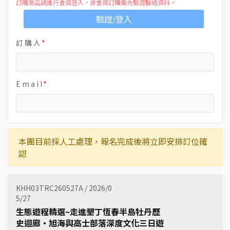
訂購商品請進行會員登入，非會員訂購需先驗證聯絡資料。
驗證/登入
訂 購 人
E m a i l
本團目前採人工處理，報名完成後將立即安排訂位確
認
KHH03TRC260527A / 2026/0
5/27
生態遊程精選~走進墾丁恆春半島牡丹歷
史迴廊‧旭海與高士部落深度文化三日遊