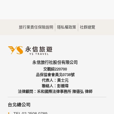
您所提供的姓名、電子郵件地址、聯絡方式及使用時間等。
於一般瀏覽時，伺服器會自行記錄相關行徑，包括您使用連線
設備的IP位址、使用時間、使用的瀏覽器、瀏覽及點選資料記
錄等，做為我們增進網站服務的參考依據，此記錄為內部應
用，決不對外公佈。
旅行業責任保險說明
隱私權政策
社群總覽
為提供精確的服務，我們會將收集的問卷調查內容進行統計與
分析，分析結果之統計數據或說明文字呈現，除供內部研究
外，我們會視需要公佈統計數據及說明文字，但不涉及特定個
人之資料。
三、資料之保護
本網站主機均設有防火牆、防毒系統等相關的各項資訊安全設
永信旅行社股份有限公司
備及必要的安全防護措施，加以保護網站及您的個人資料採用
嚴格的保護措施，只由經過授權的人員才能接觸您的個人資
交觀綜220700
料，相關處理人員皆簽有保密合約，如有違反保密義務者，將
品保協會會員北0738號
會受到相關的法律處分。
代表人：黃士元
如因業務需要有必要委託其他單位提供服務時，本網站亦會嚴
聯絡人：彭姍瑋
格要求其遵守保密義務，並且採取必要檢查程序以確定其將確
法律顧問：禾和國際法律事務所 陳德弘 律師
實遵守。
四、網站對外的相關連結
台北總公司
本網站的網頁提供其他網站的網路連結，您也可經由本網站所
TEL 02-2508-0789