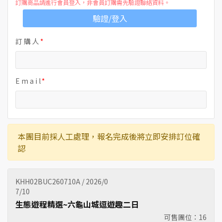
訂購商品請進行會員登入，非會員訂購需先驗證聯絡資料。
驗證/登入
訂 購 人
E m a i l
本團目前採人工處理，報名完成後將立即安排訂位確
認
KHH02BUC260710A / 2026/0
7/10
生態遊程精選~六龜山城逗遊趣二日
可售團位：
16