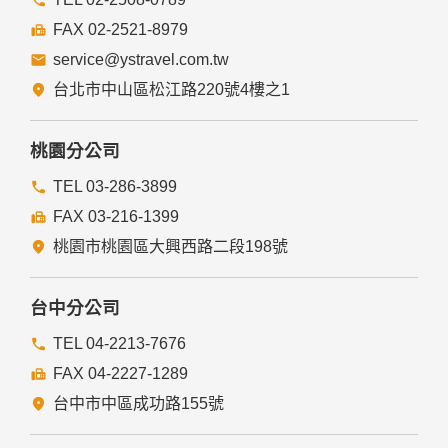
提供的連結，點選進入其他網站。但該連結網站不適用本網站
的隱私權保護政策，您必須參考該連結網站中的隱私權保護政
FAX 02-2521-8979
策。
service@ystravel.com.tw
五、與第三人共用個人資料之政策
台北市中山區松江路220號4樓之1
本網站絕不會提供、交換、出租或出售任何您的個人資料給其
他個人、團體、私人企業或公務機關，但有法律依據或合約義
務者，不在此限。
桃園分公司
前項但書之情形包括不限於：
TEL 03-286-3899
FAX 03-216-1399
經由您書面同意。
法律明文規定。
桃園市桃園區大興西路二段198號
為免除您生命、身體、自由或財產上之危險。
與公務機關或學術研究機構合作，基於公共利益為統計或學術
研究而有必要，且資料經過提供者處理或蒐集者依其揭露方式
台中分公司
無從識別特定之當事人。
當您在網站的行為，違反服務條款或可能損害或妨礙網站與其
TEL 04-2213-7676
他使用者權益或導致任何人遭受損害時，經網站管理單位研析
FAX 04-2227-1289
揭露您的個人資料是為了辨識、聯絡或採取法律行動所必要
者。
台中市中區成功路155號
有利於您的權益。
本網站委託廠商協助蒐集、處理或利用您的個人資料時，將對