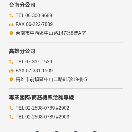
委外廠商或個人善盡監督管理之責。
台南分公司
六、Cookie之使用
TEL 06-300-9689
為了提供您最佳的服務，本網站會在您的電腦中放置並取用我
FAX 06-222-7889
們的Cookie，若您不願接受Cookie的寫入，您可在您使用的
瀏覽器功能項中設定隱私權等級為高，即可拒絕Cookie的寫
台南市中西區中山路147號8樓A室
入，但可能會導至網站某些功能無法正常執行。
七、隱私權保護政策之修正
高雄分公司
本網站隱私權保護政策將因應需求隨時進行修正，修正後的條
TEL 07-331-1539
款將刊登於網站上。
FAX 07-331-1509
高雄市前鎮區中山二路91號19樓-5
專業國際/商務機票洽詢專線
TEL 02-2508-0789 #2902
TEL 02-2508-0789 #2903