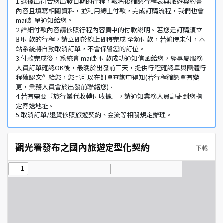
1.選擇出符合您出發日期的行程，報名後確認行程表與旅遊契約書
內容且填寫相關資料，並利用線上付款，完成訂購流程，我們也會
mail訂單通知給您。
2.詳細付款內容請依照行程內容頁中的付款說明。若您是訂購須立
即付款的行程，請立即於線上即時完成 全額付款，若逾時未付，本
站系統將自動取消訂單，不會保留您的訂位。
3.付款完成後，系統會 mail封付款成功通知信函給您，經專屬服務
人員訂單確認OK後，最晚於出發前三天，提供行程確認單與團體行
程確認文件給您，您也可以在訂單查詢中得知(若行程確認單有變
更，業務人員會於出發前聯絡您)。
4.若有需要『旅行業代收轉付收據』，請通知業務人員郵寄到您指
定寄送地址。
5.取消訂單/退貨依照旅遊契約、金流等相關規定辦理。
觀光署發布之國內旅遊定型化契約
下載