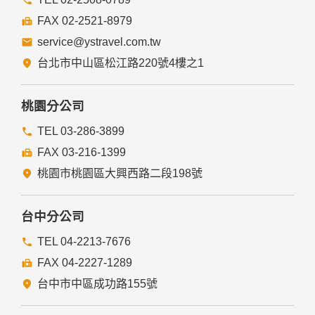
提供的連結，點選進入其他網站。但該連結網站不適用本網站
的隱私權保護政策，您必須參考該連結網站中的隱私權保護政
FAX 02-2521-8979
策。
service@ystravel.com.tw
五、與第三人共用個人資料之政策
台北市中山區松江路220號4樓之1
本網站絕不會提供、交換、出租或出售任何您的個人資料給其
他個人、團體、私人企業或公務機關，但有法律依據或合約義
務者，不在此限。
桃園分公司
前項但書之情形包括不限於：
TEL 03-286-3899
FAX 03-216-1399
經由您書面同意。
法律明文規定。
桃園市桃園區大興西路二段198號
為免除您生命、身體、自由或財產上之危險。
與公務機關或學術研究機構合作，基於公共利益為統計或學術
研究而有必要，且資料經過提供者處理或蒐集者依其揭露方式
台中分公司
無從識別特定之當事人。
當您在網站的行為，違反服務條款或可能損害或妨礙網站與其
TEL 04-2213-7676
他使用者權益或導致任何人遭受損害時，經網站管理單位研析
FAX 04-2227-1289
揭露您的個人資料是為了辨識、聯絡或採取法律行動所必要
者。
台中市中區成功路155號
有利於您的權益。
本網站委託廠商協助蒐集、處理或利用您的個人資料時，將對