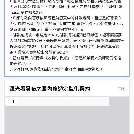
1.選擇出符合您出發日期的行程，報名後確認行程表與旅遊契約書
內容且填寫相關資料，並利用線上付款，完成訂購流程，我們也會
mail訂單通知給您。
2.詳細付款內容請依照行程內容頁中的付款說明。若您是訂購須立
即付款的行程，請立即於線上即時完成 全額付款，若逾時未付，本
站系統將自動取消訂單，不會保留您的訂位。
3.付款完成後，系統會 mail封付款成功通知信函給您，經專屬服務
人員訂單確認OK後，最晚於出發前三天，提供行程確認單與團體行
程確認文件給您，您也可以在訂單查詢中得知(若行程確認單有變
更，業務人員會於出發前聯絡您)。
4.若有需要『旅行業代收轉付收據』，請通知業務人員郵寄到您指
定寄送地址。
5.取消訂單/退貨依照旅遊契約、金流等相關規定辦理。
觀光署發布之國內旅遊定型化契約
下載