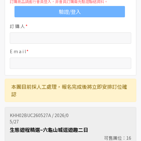
訂購商品請進行會員登入，非會員訂購需先驗證聯絡資料。
驗證/登入
訂 購 人
E m a i l
本團目前採人工處理，報名完成後將立即安排訂位確
認
KHH02BUC260527A / 2026/0
5/27
生態遊程精選~六龜山城逗遊趣二日
可售團位：
16