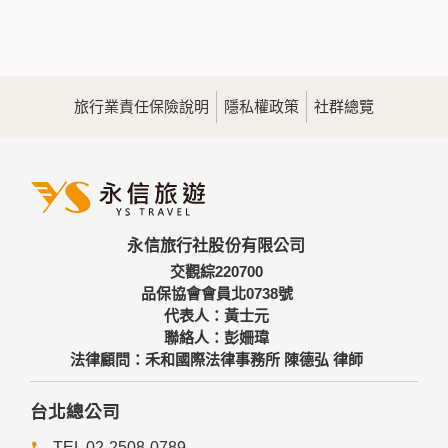
您所提供的姓名、電子郵件地址、聯絡方式及使用時間等。
於一般瀏覽時，伺服器會自行記錄相關行徑，包括您使用連線
設備的IP位址、使用時間、使用的瀏覽器、瀏覽及點選資料記
錄等，做為我們增進網站服務的參考依據，此記錄為內部應
用，決不對外公佈。
旅行業責任保險說明
隱私權政策
社群總覽
為提供精確的服務，我們會將收集的問卷調查內容進行統計與
分析，分析結果之統計數據或說明文字呈現，除供內部研究
外，我們會視需要公佈統計數據及說明文字，但不涉及特定個
人之資料。
三、資料之保護
本網站主機均設有防火牆、防毒系統等相關的各項資訊安全設
永信旅行社股份有限公司
備及必要的安全防護措施，加以保護網站及您的個人資料採用
嚴格的保護措施，只由經過授權的人員才能接觸您的個人資
交觀綜220700
料，相關處理人員皆簽有保密合約，如有違反保密義務者，將
品保協會會員北0738號
會受到相關的法律處分。
代表人：黃士元
如因業務需要有必要委託其他單位提供服務時，本網站亦會嚴
聯絡人：彭姍瑋
格要求其遵守保密義務，並且採取必要檢查程序以確定其將確
法律顧問：禾和國際法律事務所 陳德弘 律師
實遵守。
四、網站對外的相關連結
台北總公司
本網站的網頁提供其他網站的網路連結，您也可經由本網站所
TEL 02-2508-0789