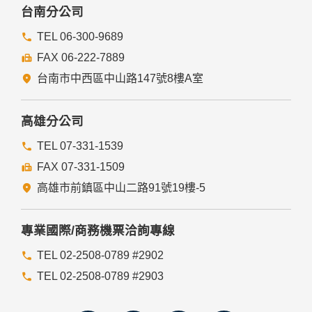
委外廠商或個人善盡監督管理之責。
台南分公司
六、Cookie之使用
TEL 06-300-9689
為了提供您最佳的服務，本網站會在您的電腦中放置並取用我
FAX 06-222-7889
們的Cookie，若您不願接受Cookie的寫入，您可在您使用的
瀏覽器功能項中設定隱私權等級為高，即可拒絕Cookie的寫
台南市中西區中山路147號8樓A室
入，但可能會導至網站某些功能無法正常執行。
七、隱私權保護政策之修正
高雄分公司
本網站隱私權保護政策將因應需求隨時進行修正，修正後的條
TEL 07-331-1539
款將刊登於網站上。
FAX 07-331-1509
高雄市前鎮區中山二路91號19樓-5
專業國際/商務機票洽詢專線
TEL 02-2508-0789 #2902
TEL 02-2508-0789 #2903