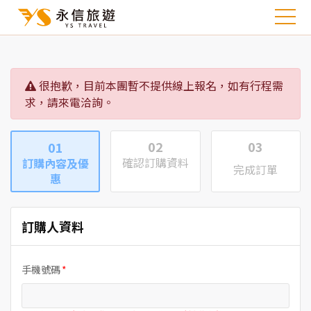
很抱歉，目前本團暫不提供線上報名，如有行程需
求，請來電洽詢。
02
03
01
確認訂購資料
訂購內容及優
完成訂單
惠
訂購人資料
手機號碼