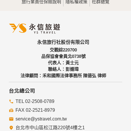
旅行業責任保險說明
隱私權政策
社群總覽
為提供精確的服務，我們會將收集的問卷調查內容進行統計與
分析，分析結果之統計數據或說明文字呈現，除供內部研究
外，我們會視需要公佈統計數據及說明文字，但不涉及特定個
人之資料。
三、資料之保護
本網站主機均設有防火牆、防毒系統等相關的各項資訊安全設
永信旅行社股份有限公司
備及必要的安全防護措施，加以保護網站及您的個人資料採用
嚴格的保護措施，只由經過授權的人員才能接觸您的個人資
交觀綜220700
料，相關處理人員皆簽有保密合約，如有違反保密義務者，將
品保協會會員北0738號
會受到相關的法律處分。
代表人：黃士元
如因業務需要有必要委託其他單位提供服務時，本網站亦會嚴
聯絡人：彭姍瑋
格要求其遵守保密義務，並且採取必要檢查程序以確定其將確
法律顧問：禾和國際法律事務所 陳德弘 律師
實遵守。
四、網站對外的相關連結
台北總公司
本網站的網頁提供其他網站的網路連結，您也可經由本網站所
提供的連結，點選進入其他網站。但該連結網站不適用本網站
TEL 02-2508-0789
的隱私權保護政策，您必須參考該連結網站中的隱私權保護政
FAX 02-2521-8979
策。
service@ystravel.com.tw
五、與第三人共用個人資料之政策
台北市中山區松江路220號4樓之1