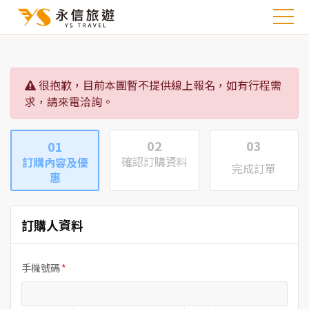
很抱歉，目前本團暫不提供線上報名，如有行程需
求，請來電洽詢。
02
03
01
確認訂購資料
訂購內容及優
完成訂單
惠
訂購人資料
手機號碼