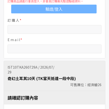
訂購商品請進行會員登入，非會員訂購需先驗證聯絡資料。
驗證/登入
訂 購 人
E m a i l
IST10TKA260729A / 2026/07/
29
奇幻土耳其10天 (TK當天抵達一段中段)
可售團位：經濟艙
26
請確認訂購內容