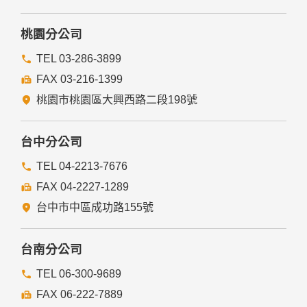
本網站絕不會提供、交換、出租或出售任何您的個人資料給其
他個人、團體、私人企業或公務機關，但有法律依據或合約義
務者，不在此限。
桃園分公司
前項但書之情形包括不限於：
TEL 03-286-3899
FAX 03-216-1399
經由您書面同意。
法律明文規定。
桃園市桃園區大興西路二段198號
為免除您生命、身體、自由或財產上之危險。
與公務機關或學術研究機構合作，基於公共利益為統計或學術
研究而有必要，且資料經過提供者處理或蒐集者依其揭露方式
台中分公司
無從識別特定之當事人。
當您在網站的行為，違反服務條款或可能損害或妨礙網站與其
TEL 04-2213-7676
他使用者權益或導致任何人遭受損害時，經網站管理單位研析
FAX 04-2227-1289
揭露您的個人資料是為了辨識、聯絡或採取法律行動所必要
者。
台中市中區成功路155號
有利於您的權益。
本網站委託廠商協助蒐集、處理或利用您的個人資料時，將對
委外廠商或個人善盡監督管理之責。
台南分公司
六、Cookie之使用
TEL 06-300-9689
為了提供您最佳的服務，本網站會在您的電腦中放置並取用我
FAX 06-222-7889
們的Cookie，若您不願接受Cookie的寫入，您可在您使用的