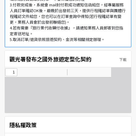
3.付款完成後，系統會 mail封付款成功通知信函給您，經專屬服務
人員訂單確認OK後，最晚於出發前三天，提供行程確認單與團體行
程確認文件給您，您也可以在訂單查詢中得知(若行程確認單有變
更，業務人員會於出發前聯絡您)。
4.若有需要『旅行業代收轉付收據』，請通知業務人員郵寄到您指
定寄送地址。
5.取消訂單/退貨依照旅遊契約、金流等相關規定辦理。
觀光署發布之國外旅遊定型化契約
下載
隱私權政策