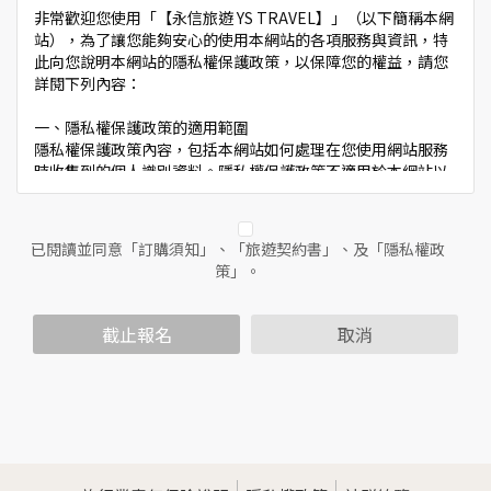
非常歡迎您使用「【永信旅遊 YS TRAVEL】」（以下簡稱本網
站），為了讓您能夠安心的使用本網站的各項服務與資訊，特
此向您說明本網站的隱私權保護政策，以保障您的權益，請您
詳閱下列內容：
一、隱私權保護政策的適用範圍
隱私權保護政策內容，包括本網站如何處理在您使用網站服務
時收集到的個人識別資料。隱私權保護政策不適用於本網站以
外的相關連結網站，也不適用於非本網站所委託或參與管理的
人員。
已閱讀並同意「訂購須知」、「旅遊契約書」、及「隱私權政
二、個人資料的蒐集、處理及利用方式
策」。
當您造訪本網站或使用本網站所提供之功能服務時，我們將視
該服務功能性質，請您提供必要的個人資料，並在該特定目的
範圍內處理及利用您的個人資料；非經您書面同意，本網站不
截止報名
取消
會將個人資料用於其他用途。
本網站在您使用服務信箱、問卷調查等互動性功能時，會保留
您所提供的姓名、電子郵件地址、聯絡方式及使用時間等。
於一般瀏覽時，伺服器會自行記錄相關行徑，包括您使用連線
設備的IP位址、使用時間、使用的瀏覽器、瀏覽及點選資料記
錄等，做為我們增進網站服務的參考依據，此記錄為內部應
用，決不對外公佈。