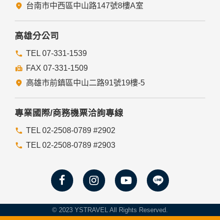
瀏覽器功能項中設定隱私權等級為高，即可拒絕Cookie的寫
台南市中西區中山路147號8樓A室
入，但可能會導至網站某些功能無法正常執行。
七、隱私權保護政策之修正
高雄分公司
本網站隱私權保護政策將因應需求隨時進行修正，修正後的條
TEL 07-331-1539
款將刊登於網站上。
FAX 07-331-1509
高雄市前鎮區中山二路91號19樓-5
專業國際/商務機票洽詢專線
TEL 02-2508-0789 #2902
TEL 02-2508-0789 #2903
© 2023 YSTRAVEL All Rights Reserved.