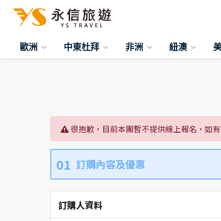
歐洲
中東杜拜
非洲
紐澳
很抱歉，目前本團暫不提供線上報名，如有
01
訂購內容及優惠
訂購人資料