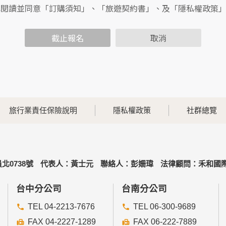
包括您使用連線設備的IP位址、使用時間、使用的瀏覽器、瀏覽
已閱讀並同意「訂購須知」、「旅遊契約書」、及「隱私權政策
內容進行統計與分析，分析結果之統計數據或說明文字呈現，除
截止報名
取消
各項資訊安全設備及必要的安全防護措施，加以保護網站及您的
簽有保密合約，如有違反保密義務者，將會受到相關的法律處分
，本網站亦會嚴格要求其遵守保密義務，並且採取必要檢查程序
旅行業責任保險說明
隱私權政策
社群總覽
可經由本網站所提供的連結，點選進入其他網站。但該連結網站
北0738號
代表人：黃士元
聯絡人：彭姍瑋
法律顧問：禾和國際
的個人資料給其他個人、團體、私人企業或公務機關，但有法律
台中分公司
台南分公司
TEL 04-2213-7676
TEL 06-300-9689
FAX 04-2227-1289
FAX 06-222-7889