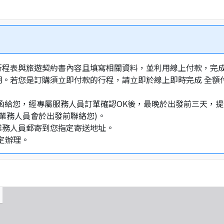
行程表與旅遊契約書內容且填寫相關資料，並利用線上付款，完成訂
明。若您是訂購須立即付款的行程，請立即於線上即時完成 全
通知信函給您，經專屬服務人員訂單確認OK後，最晚於出發前三天
業務人員會於出發前聯絡您)。
業務人員郵寄到您指定寄送地址。
定辦理。