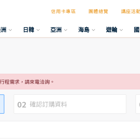
信用卡專區
團體總覽
講座活
美洲
日韓
亞洲
海島
遊輪
國
行程需求，請來電洽詢。
02
確認訂購資料