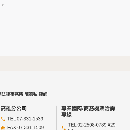
及點選資料記錄等，做為我們增進網站服務的參
」。
供內部研究外，我們會視需要公佈統計數據及說
個人資料採用嚴格的保護措施，只由經過授權的
。
以確定其將確實遵守。
不適用本網站的隱私權保護政策，您必須參考該
法律事務所 陳德弘 律師
依據或合約義務者，不在此限。
高雄分公司
專業國際/商務機票洽詢
專線
TEL 07-331-1539
TEL 02-2508-0789 #29
FAX 07-331-1509