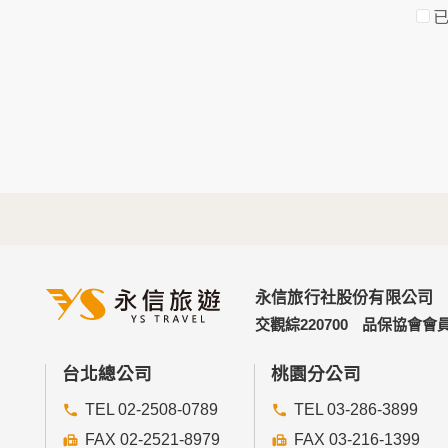
於一般瀏覽時，伺服器會自行記錄相關行徑，
考依據，此記錄為內部應用，決不對外公佈。
為提供精確的服務，我們會將收集的問卷調查
明文字，但不涉及特定個人之資料。
三、資料之保護
本網站主機均設有防火牆、防毒系統等相關的
人員才能接觸您的個人資料，相關處理人員皆
如因業務需要有必要委託其他單位提供服務時
四、網站對外的相關連結
本網站的網頁提供其他網站的網路連結，您也
連結網站中的隱私權保護政策。
永信旅行社股份有限公司
五、與第三人共用個人資料之政策
交觀綜220700
品保協會會員
本網站絕不會提供、交換、出租或出售任何您
前項但書之情形包括不限於：
台北總公司
桃園分公司
TEL 02-2508-0789
TEL 03-286-3899
經由您書面同意。
法律明文規定。
FAX 02-2521-8979
FAX 03-216-1399