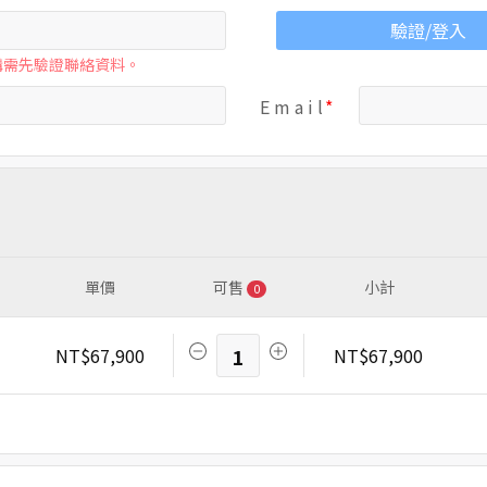
驗證/登入
購需先驗證聯絡資料。
E m a i l
單價
可售
小計
0
NT$67,900
1
NT$67,900