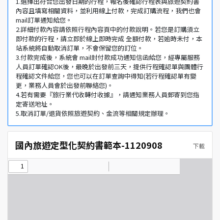
1.選擇出符合您出發日期的行程，報名後確認行程表與旅遊契約書
內容且填寫相關資料，並利用線上付款，完成訂購流程，我們也會
mail訂單通知給您。
2.詳細付款內容請依照行程內容頁中的付款說明。若您是訂購須立
即付款的行程，請立即於線上即時完成 全額付款，若逾時未付，本
站系統將自動取消訂單，不會保留您的訂位。
3.付款完成後，系統會 mail封付款成功通知信函給您，經專屬服務
人員訂單確認OK後，最晚於出發前三天，提供行程確認單與團體行
程確認文件給您，您也可以在訂單查詢中得知(若行程確認單有變
更，業務人員會於出發前聯絡您)。
4.若有需要『旅行業代收轉付收據』，請通知業務人員郵寄到您指
定寄送地址。
5.取消訂單/退貨依照旅遊契約、金流等相關規定辦理。
國內旅遊定型化契約書範本-1120908
下載