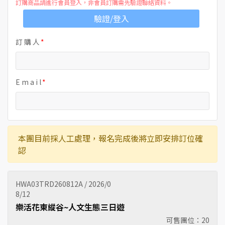
訂購商品請進行會員登入，非會員訂購需先驗證聯絡資料。
驗證/登入
訂 購 人
E m a i l
本團目前採人工處理，報名完成後將立即安排訂位確
認
HWA03TRD260812A / 2026/0
8/12
樂活花東縱谷~人文生態三日遊
可售團位：
20