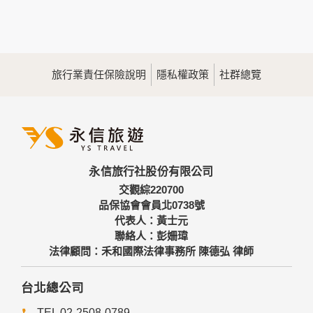
您所提供的姓名、電子郵件地址、聯絡方式及使用時間等。
於一般瀏覽時，伺服器會自行記錄相關行徑，包括您使用連線
設備的IP位址、使用時間、使用的瀏覽器、瀏覽及點選資料記
錄等，做為我們增進網站服務的參考依據，此記錄為內部應
用，決不對外公佈。
旅行業責任保險說明
隱私權政策
社群總覽
為提供精確的服務，我們會將收集的問卷調查內容進行統計與
分析，分析結果之統計數據或說明文字呈現，除供內部研究
外，我們會視需要公佈統計數據及說明文字，但不涉及特定個
人之資料。
三、資料之保護
本網站主機均設有防火牆、防毒系統等相關的各項資訊安全設
永信旅行社股份有限公司
備及必要的安全防護措施，加以保護網站及您的個人資料採用
嚴格的保護措施，只由經過授權的人員才能接觸您的個人資
交觀綜220700
料，相關處理人員皆簽有保密合約，如有違反保密義務者，將
品保協會會員北0738號
會受到相關的法律處分。
代表人：黃士元
如因業務需要有必要委託其他單位提供服務時，本網站亦會嚴
聯絡人：彭姍瑋
格要求其遵守保密義務，並且採取必要檢查程序以確定其將確
法律顧問：禾和國際法律事務所 陳德弘 律師
實遵守。
四、網站對外的相關連結
台北總公司
本網站的網頁提供其他網站的網路連結，您也可經由本網站所
TEL 02-2508-0789