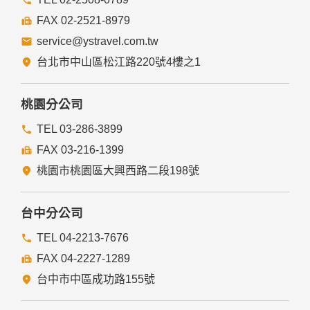
提供的連結，點選進入其他網站。但該連結網站不適用本網站
的隱私權保護政策，您必須參考該連結網站中的隱私權保護政
FAX 02-2521-8979
策。
service@ystravel.com.tw
五、與第三人共用個人資料之政策
台北市中山區松江路220號4樓之1
本網站絕不會提供、交換、出租或出售任何您的個人資料給其
他個人、團體、私人企業或公務機關，但有法律依據或合約義
務者，不在此限。
桃園分公司
前項但書之情形包括不限於：
TEL 03-286-3899
FAX 03-216-1399
經由您書面同意。
法律明文規定。
桃園市桃園區大興西路二段198號
為免除您生命、身體、自由或財產上之危險。
與公務機關或學術研究機構合作，基於公共利益為統計或學術
研究而有必要，且資料經過提供者處理或蒐集者依其揭露方式
台中分公司
無從識別特定之當事人。
當您在網站的行為，違反服務條款或可能損害或妨礙網站與其
TEL 04-2213-7676
他使用者權益或導致任何人遭受損害時，經網站管理單位研析
FAX 04-2227-1289
揭露您的個人資料是為了辨識、聯絡或採取法律行動所必要
者。
台中市中區成功路155號
有利於您的權益。
本網站委託廠商協助蒐集、處理或利用您的個人資料時，將對