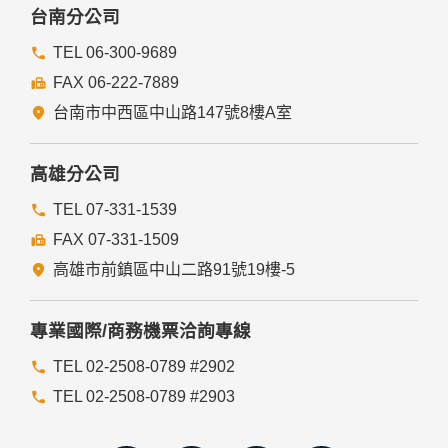
委外廠商或個人善盡監督管理之責。
台南分公司
六、Cookie之使用
TEL 06-300-9689
為了提供您最佳的服務，本網站會在您的電腦中放置並取用我
FAX 06-222-7889
們的Cookie，若您不願接受Cookie的寫入，您可在您使用的
瀏覽器功能項中設定隱私權等級為高，即可拒絕Cookie的寫
台南市中西區中山路147號8樓A室
入，但可能會導至網站某些功能無法正常執行。
七、隱私權保護政策之修正
高雄分公司
本網站隱私權保護政策將因應需求隨時進行修正，修正後的條
TEL 07-331-1539
款將刊登於網站上。
FAX 07-331-1509
高雄市前鎮區中山二路91號19樓-5
專業國際/商務機票洽詢專線
TEL 02-2508-0789 #2902
TEL 02-2508-0789 #2903