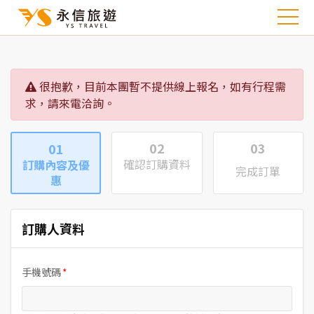
很抱歉，目前本團暫不提供線上報名，如有行程需
求，請來電洽詢。
02
03
01
確認訂購資料
訂購內容及優
完成訂單
惠
訂購人資料
手機號碼