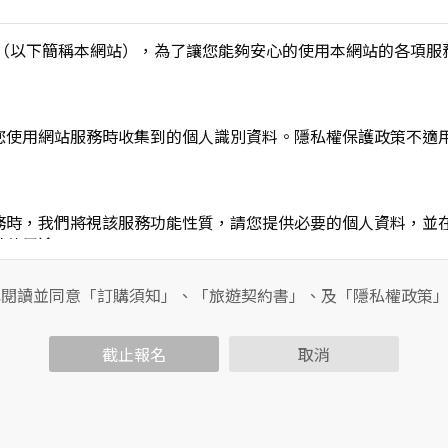
L】」（以下簡稱本網站），為了讓您能夠安心的使用本網站的各
您使用網站服務時收集到的個人識別資料。隱私權保護政策不適
務時，我們將視該服務功能性質，請您提供必要的個人資料，並
其他用途。
功能時，會保留您所提供的姓名、電子郵件地址、聯絡方式及使
包括您使用連線設備的IP位址、使用時間、使用的瀏覽器、瀏覽
已閱讀並同意「訂購須知」、「旅遊契約書」、及「隱私權政策
內容進行統計與分析，分析結果之統計數據或說明文字呈現，除
截止報名
取消
各項資訊安全設備及必要的安全防護措施，加以保護網站及您的
簽有保密合約，如有違反保密義務者，將會受到相關的法律處分