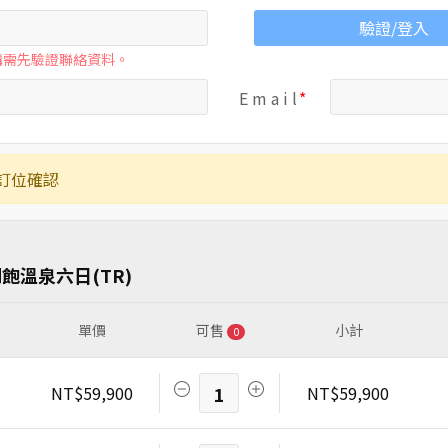
驗證/登入
購需先驗證聯絡資料。
E m a i l
訂位確認
飽溫泉六日(TR)
單價
可售
小計
0
NT$59,900
1
NT$59,900