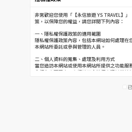
非常歡迎您使用「【永信旅遊 YS TRAVE
策，以保障您的權益，請您詳閱下列內容：
一、隱私權保護政策的適用範圍
隱私權保護政策內容，包括本網站如何處理在
本網站所委託或參與管理的人員。
二、個人資料的蒐集、處理及利用方式
當您造訪本網站或使用本網站所提供之功能服
非經您書面同意，本網站不會將個人資料用於
本網站在您使用服務信箱、問卷調查等互動性
於一般瀏覽時，伺服器會自行記錄相關行徑，
考依據，此記錄為內部應用，決不對外公佈。
為提供精確的服務，我們會將收集的問卷調查
明文字，但不涉及特定個人之資料。
三、資料之保護
本網站主機均設有防火牆、防毒系統等相關的
人員才能接觸您的個人資料，相關處理人員皆