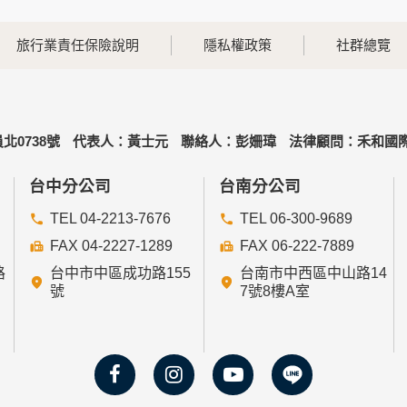
，本網站亦會嚴格要求其遵守保密義務，並且採取必要檢查程序
旅行業責任保險說明
隱私權政策
社群總覽
可經由本網站所提供的連結，點選進入其他網站。但該連結網站
北0738號
代表人：黃士元
聯絡人：彭姍瑋
法律顧問：禾和國際
的個人資料給其他個人、團體、私人企業或公務機關，但有法律
台中分公司
台南分公司
TEL 04-2213-7676
TEL 06-300-9689
FAX 04-2227-1289
FAX 06-222-7889
路
台中市中區成功路155
台南市中西區中山路14
益為統計或學術研究而有必要，且資料經過提供者處理或蒐集者
號
7號8樓A室
或妨礙網站與其他使用者權益或導致任何人遭受損害時，經網站
人資料時，將對委外廠商或個人善盡監督管理之責。