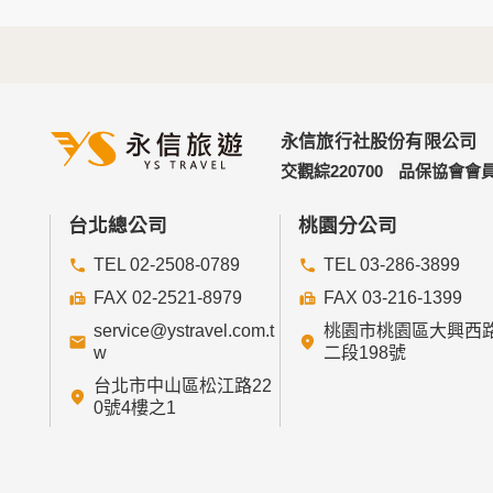
如因業務需要有必要委託其他單位提供服務時
四、網站對外的相關連結
本網站的網頁提供其他網站的網路連結，您也
連結網站中的隱私權保護政策。
永信旅行社股份有限公司
五、與第三人共用個人資料之政策
交觀綜220700
品保協會會員
本網站絕不會提供、交換、出租或出售任何您
前項但書之情形包括不限於：
台北總公司
桃園分公司
TEL 02-2508-0789
TEL 03-286-3899
經由您書面同意。
法律明文規定。
FAX 02-2521-8979
FAX 03-216-1399
為免除您生命、身體、自由或財產上之危險。
service@ystravel.com.t
桃園市桃園區大興西
與公務機關或學術研究機構合作，基於公共利
w
二段198號
當您在網站的行為，違反服務條款或可能損害
台北市中山區松江路22
絡或採取法律行動所必要者。
0號4樓之1
有利於您的權益。
本網站委託廠商協助蒐集、處理或利用您的個
六、Cookie之使用