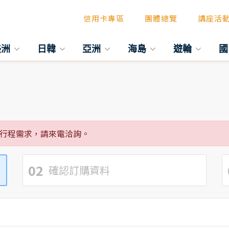
信用卡專區
團體總覽
講座活
美洲
日韓
亞洲
海島
遊輪
國
行程需求，請來電洽詢。
02
確認訂購資料