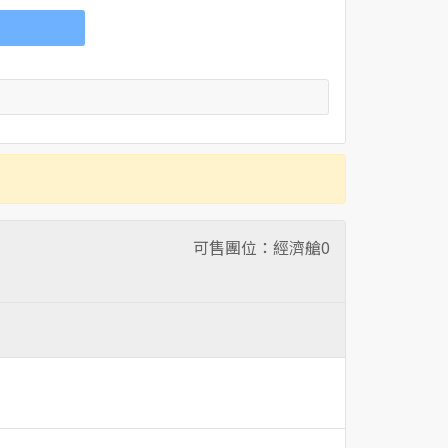
可售團位：經濟艙
0