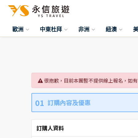
歐洲
中東杜拜
非洲
紐澳
很抱歉，目前本團暫不提供線上報名，如有
01
訂購內容及優惠
訂購人資料