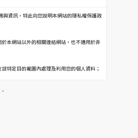
項服務與資訊，特此向您說明本網站的隱私權保護政
用於本網站以外的相關連結網站，也不適用於非
在該特定目的範圍內處理及利用您的個人資料；
用時間等。
及點選資料記錄等，做為我們增進網站服務的參
」。
供內部研究外，我們會視需要公佈統計數據及說
個人資料採用嚴格的保護措施，只由經過授權的
。