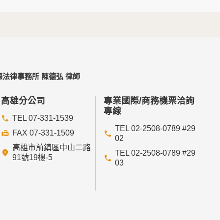
以確定其將確實遵守。
不適用本網站的隱私權保護政策，您必須參考該
法律事務所 陳德弘 律師
依據或合約義務者，不在此限。
高雄分公司
專業國際/商務機票洽詢
專線
TEL 07-331-1539
TEL 02-2508-0789 #29
FAX 07-331-1509
02
高雄市前鎮區中山二路
依其揭露方式無從識別特定之當事人。
TEL 02-2508-0789 #29
91號19樓-5
03
管理單位研析揭露您的個人資料是為了辨識、聯