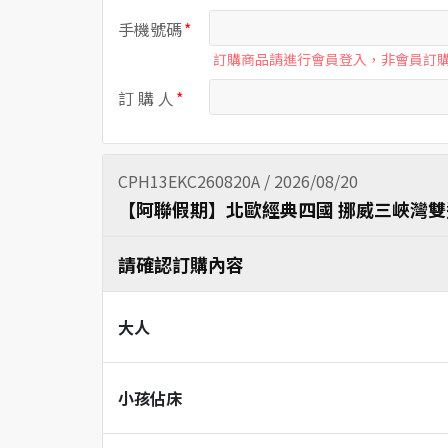
手機號碼
訂購商品請進行會員登入，非會員訂
訂 購 人
CPH13EKC260820A / 2026/08/20
【阿聯假期】北歐經典四國 挪威三峽灣雙
請確認訂購內容
大人
小孩佔床