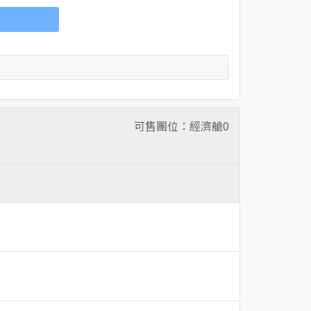
可售團位：經濟艙
0