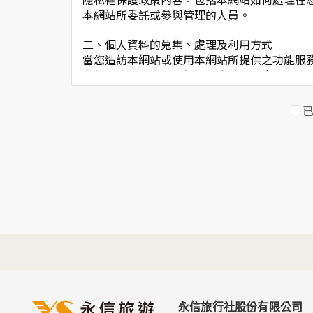
本網站所委託或參與管理的人員。
二、個人資料的蒐集、處理及利用方式
當您造訪本網站或使用本網站所提供之功能服
非經您書面同意，本網站不會將個人資料用於
本網站在您使用服務信箱、問卷調查等互動性
於一般瀏覽時，伺服器會自行記錄相關行徑，
考依據，此記錄為內部應用，決不對外公佈。
為提供精確的服務，我們會將收集的問卷調查
明文字，但不涉及特定個人之資料。
三、資料之保護
本網站主機均設有防火牆、防毒系統等相關的
人員才能接觸您的個人資料，相關處理人員皆
如因業務需要有必要委託其他單位提供服務時
四、網站對外的相關連結
本網站的網頁提供其他網站的網路連結，您也
連結網站中的隱私權保護政策。
永信旅行社股份有限公司