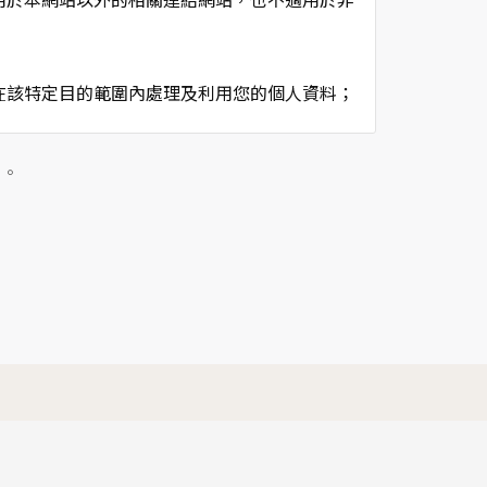
在該特定目的範圍內處理及利用您的個人資料；
用時間等。
及點選資料記錄等，做為我們增進網站服務的參
」。
供內部研究外，我們會視需要公佈統計數據及說
個人資料採用嚴格的保護措施，只由經過授權的
。
以確定其將確實遵守。
不適用本網站的隱私權保護政策，您必須參考該