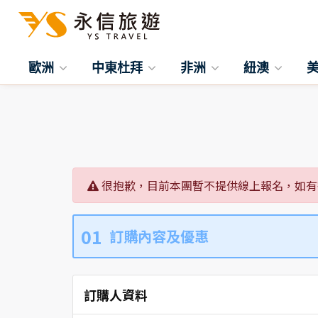
歐洲
中東杜拜
非洲
紐澳
很抱歉，目前本團暫不提供線上報名，如有
01
訂購內容及優惠
訂購人資料