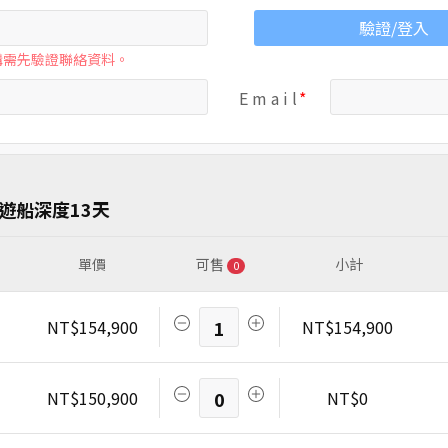
驗證/登入
購需先驗證聯絡資料。
E m a i l
遊船深度13天
單價
可售
小計
0
NT$154,900
1
NT$154,900
NT$150,900
0
NT$0