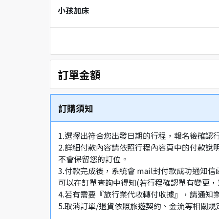
小孩加床
訂單金額
訂購須知
1.選擇出符合您出發日期的行程，報名後確認
2.詳細付款內容請依照行程內容頁中的付款說
不會保留您的訂位。
3.付款完成後，系統會 mail封付款成功
可以在訂單查詢中得知(若行程確認單有變更，
4.若有需要『旅行業代收轉付收據』，請通知
5.取消訂單/退貨依照旅遊契約、金流等相關規