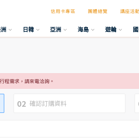
信用卡專區
團體總覽
講座活
美洲
日韓
亞洲
海島
遊輪
國
行程需求，請來電洽詢。
02
確認訂購資料