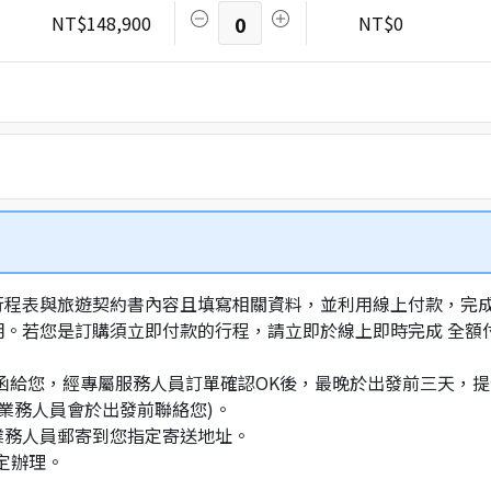
NT$148,900
0
NT$0
行程表與旅遊契約書內容且填寫相關資料，並利用線上付款，完成訂
明。若您是訂購須立即付款的行程，請立即於線上即時完成 全
通知信函給您，經專屬服務人員訂單確認OK後，最晚於出發前三天
業務人員會於出發前聯絡您)。
業務人員郵寄到您指定寄送地址。
定辦理。