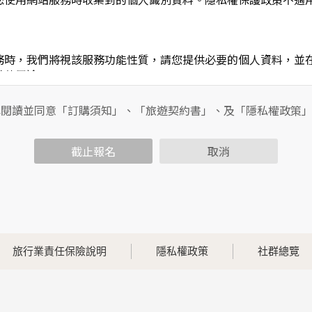
務時，我們將視該服務功能性質，請您提供必要的個人資料，並
其他用途。
功能時，會保留您所提供的姓名、電子郵件地址、聯絡方式及使
包括您使用連線設備的IP位址、使用時間、使用的瀏覽器、瀏覽
已閱讀並同意「訂購須知」、「旅遊契約書」、及「隱私權政策
內容進行統計與分析，分析結果之統計數據或說明文字呈現，除
截止報名
取消
各項資訊安全設備及必要的安全防護措施，加以保護網站及您的
簽有保密合約，如有違反保密義務者，將會受到相關的法律處分
，本網站亦會嚴格要求其遵守保密義務，並且採取必要檢查程序
旅行業責任保險說明
隱私權政策
社群總覽
可經由本網站所提供的連結，點選進入其他網站。但該連結網站