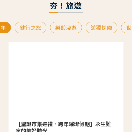
夯！旅遊
跨年
健行之旅
樂齡漫遊
遊獵探險
世
【聖誕市集巡禮．跨年璀璨假期】永生難
忘的美好時光