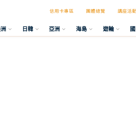
信用卡專區
團體總覽
講座活
美洲
日韓
亞洲
海島
遊輪
國