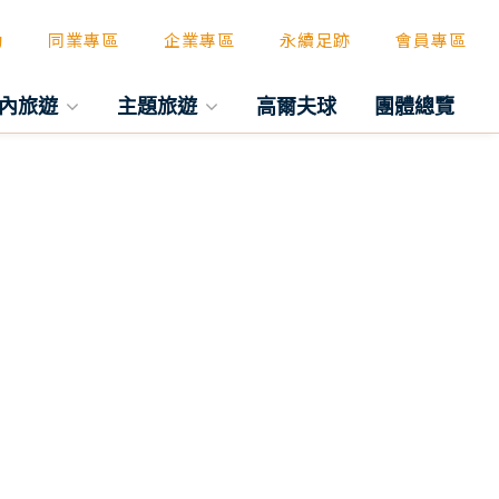
動
同業專區
企業專區
永續足跡
會員專區
內旅遊
主題旅遊
高爾夫球
團體總覽
往後