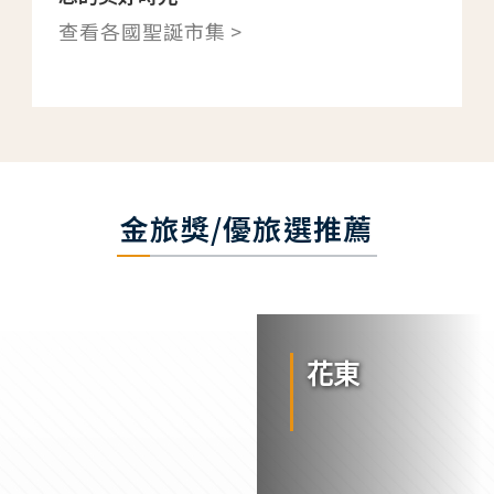
查看各國聖誕市集 >
金旅獎/優旅選推薦
花東