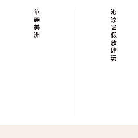
華麗美洲
沁涼暑假放肆玩