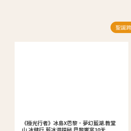
聖誕
《極光行者》冰島X巴黎．夢幻藍湖.教堂
山.冰健行.藍冰洞探秘.巴黎饗宴10天