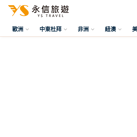
歐洲
中東杜拜
非洲
紐澳
往前