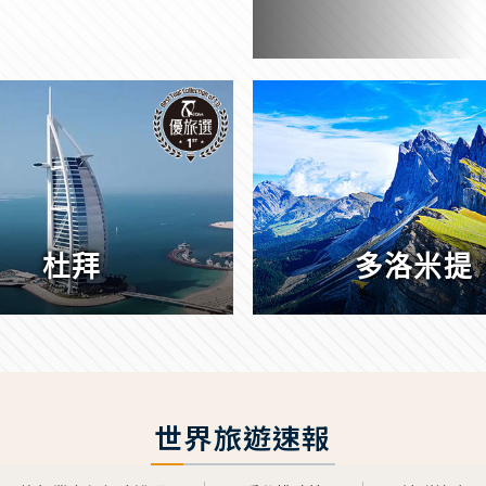
杜拜
多洛米提
世界旅遊速報