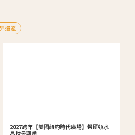
界遺產
2027跨年【美國紐約時代廣場】希爾頓水
晶球景觀房