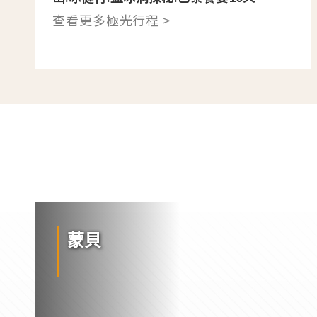
查看更多極光行程 >
蒙貝