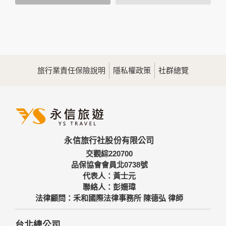
會將個人資料用於其他用途。
本網站在您使用服務信箱、問卷調查等互動性功能時，會保留
您所提供的姓名、電子郵件地址、聯絡方式及使用時間等。
於一般瀏覽時，伺服器會自行記錄相關行徑，包括您使用連線
設備的IP位址、使用時間、使用的瀏覽器、瀏覽及點選資料記
錄等，做為我們增進網站服務的參考依據，此記錄為內部應
用，決不對外公佈。
旅行業責任保險說明
隱私權政策
社群總覽
為提供精確的服務，我們會將收集的問卷調查內容進行統計與
分析，分析結果之統計數據或說明文字呈現，除供內部研究
外，我們會視需要公佈統計數據及說明文字，但不涉及特定個
人之資料。
三、資料之保護
本網站主機均設有防火牆、防毒系統等相關的各項資訊安全設
永信旅行社股份有限公司
備及必要的安全防護措施，加以保護網站及您的個人資料採用
嚴格的保護措施，只由經過授權的人員才能接觸您的個人資
交觀綜220700
料，相關處理人員皆簽有保密合約，如有違反保密義務者，將
品保協會會員北0738號
會受到相關的法律處分。
代表人：黃士元
如因業務需要有必要委託其他單位提供服務時，本網站亦會嚴
聯絡人：彭姍瑋
格要求其遵守保密義務，並且採取必要檢查程序以確定其將確
法律顧問：禾和國際法律事務所 陳德弘 律師
實遵守。
四、網站對外的相關連結
台北總公司