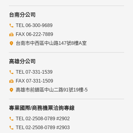
有利於您的權益。
本網站委託廠商協助蒐集、處理或利用您的個人資料時，將對
委外廠商或個人善盡監督管理之責。
台南分公司
六、Cookie之使用
TEL 06-300-9689
為了提供您最佳的服務，本網站會在您的電腦中放置並取用我
FAX 06-222-7889
們的Cookie，若您不願接受Cookie的寫入，您可在您使用的
瀏覽器功能項中設定隱私權等級為高，即可拒絕Cookie的寫
台南市中西區中山路147號8樓A室
入，但可能會導至網站某些功能無法正常執行。
七、隱私權保護政策之修正
高雄分公司
本網站隱私權保護政策將因應需求隨時進行修正，修正後的條
TEL 07-331-1539
款將刊登於網站上。
FAX 07-331-1509
高雄市前鎮區中山二路91號19樓-5
專業國際/商務機票洽詢專線
TEL 02-2508-0789 #2902
TEL 02-2508-0789 #2903