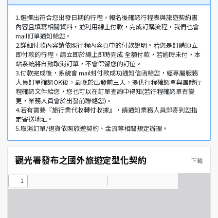
1.選擇出符合您出發日期的行程，報名後確認行程表與旅遊契約書
內容且填寫相關資料，並利用線上付款，完成訂購流程，我們也會
mail訂單通知給您。
2.詳細付款內容請依照行程內容頁中的付款說明。若您是訂購須立
即付款的行程，請立即於線上即時完成 全額付款，若逾時未付，本
站系統將自動取消訂單，不會保留您的訂位。
3.付款完成後，系統會 mail封付款成功通知信函給您，經專屬服務
人員訂單確認OK後，最晚於出發前三天，提供行程確認單與團體行
程確認文件給您，您也可以在訂單查詢中得知(若行程確認單有變
更，業務人員會於出發前聯絡您)。
4.若有需要『旅行業代收轉付收據』，請通知業務人員郵寄到您指
定寄送地址。
5.取消訂單/退貨依照旅遊契約、金流等相關規定辦理。
觀光署發布之國外旅遊定型化契約
下載