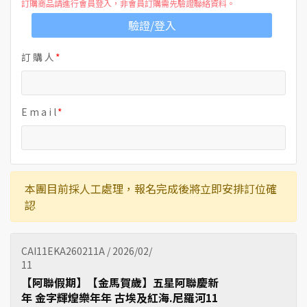
訂購商品請進行會員登入，非會員訂購需先驗證聯絡資料。
驗證/登入
訂 購 人
E m a i l
本團目前採人工處理，報名完成後將立即安排訂位確
認
CAI11EKA260211A / 2026/02/
11
【阿聯假期】【金馬賀歲】五星阿聯慶新
年 金字輝煌樂年年 古埃及紅海.尼羅河11