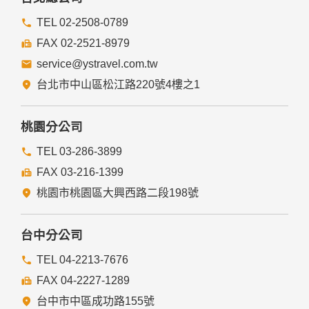
本網站的網頁提供其他網站的網路連結，您也可經由本網站所
提供的連結，點選進入其他網站。但該連結網站不適用本網站
TEL 02-2508-0789
的隱私權保護政策，您必須參考該連結網站中的隱私權保護政
FAX 02-2521-8979
策。
service@ystravel.com.tw
五、與第三人共用個人資料之政策
台北市中山區松江路220號4樓之1
本網站絕不會提供、交換、出租或出售任何您的個人資料給其
他個人、團體、私人企業或公務機關，但有法律依據或合約義
務者，不在此限。
桃園分公司
前項但書之情形包括不限於：
TEL 03-286-3899
FAX 03-216-1399
經由您書面同意。
法律明文規定。
桃園市桃園區大興西路二段198號
為免除您生命、身體、自由或財產上之危險。
與公務機關或學術研究機構合作，基於公共利益為統計或學術
研究而有必要，且資料經過提供者處理或蒐集者依其揭露方式
台中分公司
無從識別特定之當事人。
當您在網站的行為，違反服務條款或可能損害或妨礙網站與其
TEL 04-2213-7676
他使用者權益或導致任何人遭受損害時，經網站管理單位研析
FAX 04-2227-1289
揭露您的個人資料是為了辨識、聯絡或採取法律行動所必要
者。
台中市中區成功路155號