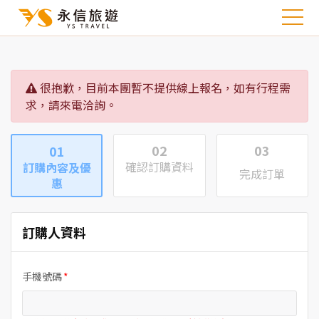
很抱歉，目前本團暫不提供線上報名，如有行程需
求，請來電洽詢。
02
03
01
確認訂購資料
訂購內容及優
完成訂單
惠
訂購人資料
手機號碼