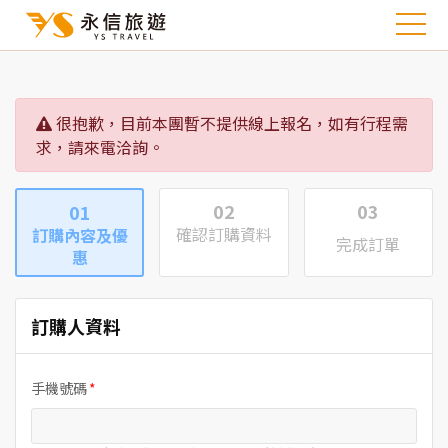
很抱歉，目前本團暫不提供線上報名，如有行程需
求，請來電洽詢。
02
03
01
確認訂購資料
訂購內容及優
完成訂單
惠
訂購人資料
手機號碼