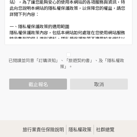
站），為了讓您能夠安心的使用本網站的各項服務與資訊，特
此向您說明本網站的隱私權保護政策，以保障您的權益，請您
詳閱下列內容：
一、隱私權保護政策的適用範圍
隱私權保護政策內容，包括本網站如何處理在您使用網站服務
時收集到的個人識別資料。隱私權保護政策不適用於本網站以
外的相關連結網站，也不適用於非本網站所委託或參與管理的
人員。
已閱讀並同意「訂購須知」、「旅遊契約書」、及「隱私權政
二、個人資料的蒐集、處理及利用方式
策」。
當您造訪本網站或使用本網站所提供之功能服務時，我們將視
該服務功能性質，請您提供必要的個人資料，並在該特定目的
範圍內處理及利用您的個人資料；非經您書面同意，本網站不
截止報名
取消
會將個人資料用於其他用途。
本網站在您使用服務信箱、問卷調查等互動性功能時，會保留
您所提供的姓名、電子郵件地址、聯絡方式及使用時間等。
於一般瀏覽時，伺服器會自行記錄相關行徑，包括您使用連線
設備的IP位址、使用時間、使用的瀏覽器、瀏覽及點選資料記
錄等，做為我們增進網站服務的參考依據，此記錄為內部應
用，決不對外公佈。
旅行業責任保險說明
隱私權政策
社群總覽
為提供精確的服務，我們會將收集的問卷調查內容進行統計與
分析，分析結果之統計數據或說明文字呈現，除供內部研究