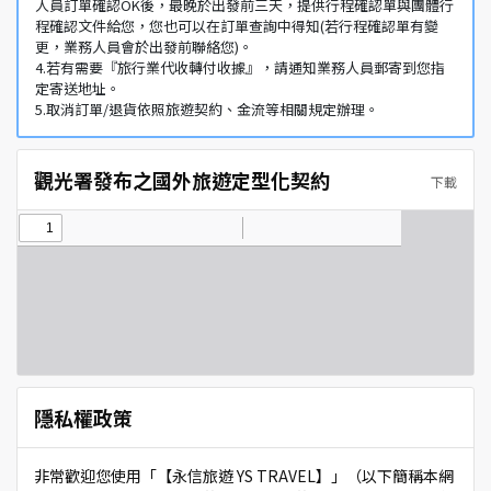
人員訂單確認OK後，最晚於出發前三天，提供行程確認單與團體行
程確認文件給您，您也可以在訂單查詢中得知(若行程確認單有變
更，業務人員會於出發前聯絡您)。
4.若有需要『旅行業代收轉付收據』，請通知業務人員郵寄到您指
定寄送地址。
5.取消訂單/退貨依照旅遊契約、金流等相關規定辦理。
觀光署發布之國外旅遊定型化契約
下載
隱私權政策
非常歡迎您使用「【永信旅遊 YS TRAVEL】」（以下簡稱本網