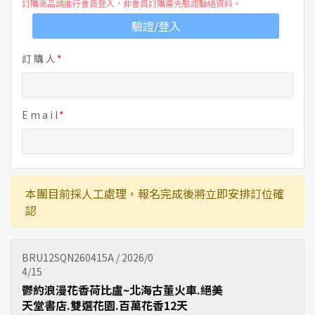
訂購商品請進行會員登入，非會員訂購需先驗證聯絡資料。
驗證/登入
訂 購 人
E m a i l
本團目前採人工處理，報名完成後將立即安排訂位確
認
BRU12SQN260415A / 2026/0
4/15
鬱約浪漫花香荷比盧~北海古董火車.絕美
天堂書店.雙選花園.百萬花香12天