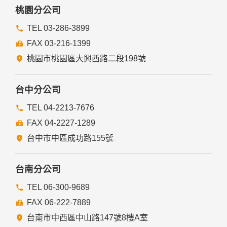
務者，不在此限。
桃園分公司
前項但書之情形包括不限於：
TEL 03-286-3899
FAX 03-216-1399
經由您書面同意。
法律明文規定。
桃園市桃園區大興西路二段198號
為免除您生命、身體、自由或財產上之危險。
與公務機關或學術研究機構合作，基於公共利益為統計或學術
研究而有必要，且資料經過提供者處理或蒐集者依其揭露方式
台中分公司
無從識別特定之當事人。
當您在網站的行為，違反服務條款或可能損害或妨礙網站與其
TEL 04-2213-7676
他使用者權益或導致任何人遭受損害時，經網站管理單位研析
FAX 04-2227-1289
揭露您的個人資料是為了辨識、聯絡或採取法律行動所必要
者。
台中市中區成功路155號
有利於您的權益。
本網站委託廠商協助蒐集、處理或利用您的個人資料時，將對
委外廠商或個人善盡監督管理之責。
台南分公司
六、Cookie之使用
TEL 06-300-9689
為了提供您最佳的服務，本網站會在您的電腦中放置並取用我
FAX 06-222-7889
們的Cookie，若您不願接受Cookie的寫入，您可在您使用的
瀏覽器功能項中設定隱私權等級為高，即可拒絕Cookie的寫
台南市中西區中山路147號8樓A室