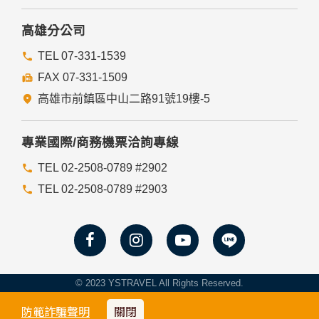
入，但可能會導至網站某些功能無法正常執行。
七、隱私權保護政策之修正
高雄分公司
本網站隱私權保護政策將因應需求隨時進行修正，修正後的條
TEL 07-331-1539
款將刊登於網站上。
FAX 07-331-1509
高雄市前鎮區中山二路91號19樓-5
專業國際/商務機票洽詢專線
TEL 02-2508-0789 #2902
TEL 02-2508-0789 #2903
© 2023 YSTRAVEL All Rights Reserved.
防範詐騙聲明
關閉