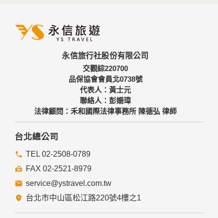
外，我們會視需要公佈統計數據及說明文字，但不涉及特定個
人之資料。
三、資料之保護
本網站主機均設有防火牆、防毒系統等相關的各項資訊安全設
永信旅行社股份有限公司
備及必要的安全防護措施，加以保護網站及您的個人資料採用
嚴格的保護措施，只由經過授權的人員才能接觸您的個人資
交觀綜220700
料，相關處理人員皆簽有保密合約，如有違反保密義務者，將
品保協會會員北0738號
會受到相關的法律處分。
代表人：黃士元
如因業務需要有必要委託其他單位提供服務時，本網站亦會嚴
聯絡人：彭姍瑋
格要求其遵守保密義務，並且採取必要檢查程序以確定其將確
法律顧問：禾和國際法律事務所 陳德弘 律師
實遵守。
四、網站對外的相關連結
台北總公司
本網站的網頁提供其他網站的網路連結，您也可經由本網站所
提供的連結，點選進入其他網站。但該連結網站不適用本網站
TEL 02-2508-0789
的隱私權保護政策，您必須參考該連結網站中的隱私權保護政
FAX 02-2521-8979
策。
service@ystravel.com.tw
五、與第三人共用個人資料之政策
台北市中山區松江路220號4樓之1
本網站絕不會提供、交換、出租或出售任何您的個人資料給其
他個人、團體、私人企業或公務機關，但有法律依據或合約義