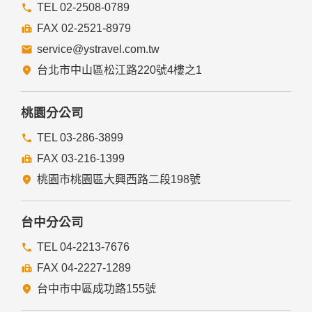
提供的連結，點選進入其他網站。但該連結網站不適用本網站
TEL 02-2508-0789
的隱私權保護政策，您必須參考該連結網站中的隱私權保護政
FAX 02-2521-8979
策。
service@ystravel.com.tw
五、與第三人共用個人資料之政策
台北市中山區松江路220號4樓之1
本網站絕不會提供、交換、出租或出售任何您的個人資料給其
他個人、團體、私人企業或公務機關，但有法律依據或合約義
務者，不在此限。
桃園分公司
前項但書之情形包括不限於：
TEL 03-286-3899
FAX 03-216-1399
經由您書面同意。
法律明文規定。
桃園市桃園區大興西路二段198號
為免除您生命、身體、自由或財產上之危險。
與公務機關或學術研究機構合作，基於公共利益為統計或學術
研究而有必要，且資料經過提供者處理或蒐集者依其揭露方式
台中分公司
無從識別特定之當事人。
當您在網站的行為，違反服務條款或可能損害或妨礙網站與其
TEL 04-2213-7676
他使用者權益或導致任何人遭受損害時，經網站管理單位研析
FAX 04-2227-1289
揭露您的個人資料是為了辨識、聯絡或採取法律行動所必要
者。
台中市中區成功路155號
有利於您的權益。