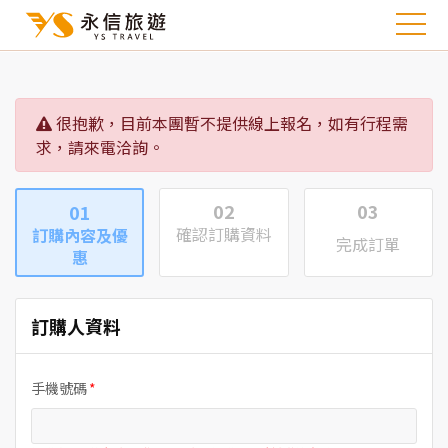
很抱歉，目前本團暫不提供線上報名，如有行程需
求，請來電洽詢。
02
03
01
確認訂購資料
訂購內容及優
完成訂單
惠
訂購人資料
手機號碼