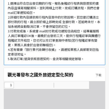
1.選擇出符合您出發日期的行程，報名後確認行程表與旅遊契約書
內容且填寫相關資料，並利用線上付款，完成訂購流程，我們也會
mail訂單通知給您。
2.詳細付款內容請依照行程內容頁中的付款說明。若您是訂購須立
即付款的行程，請立即於線上即時完成 全額付款，若逾時未付，本
站系統將自動取消訂單，不會保留您的訂位。
3.付款完成後，系統會 mail封付款成功通知信函給您，經專屬服務
人員訂單確認OK後，最晚於出發前三天，提供行程確認單與團體行
程確認文件給您，您也可以在訂單查詢中得知(若行程確認單有變
更，業務人員會於出發前聯絡您)。
4.若有需要『旅行業代收轉付收據』，請通知業務人員郵寄到您指
定寄送地址。
5.取消訂單/退貨依照旅遊契約、金流等相關規定辦理。
觀光署發布之國外旅遊定型化契約
下載