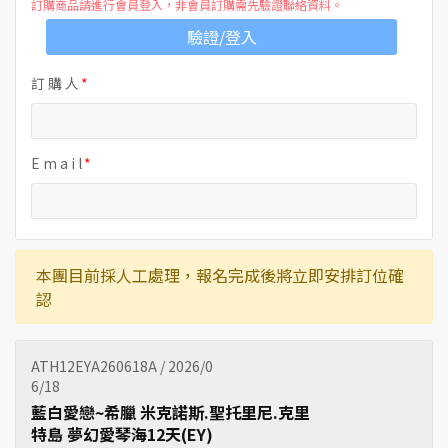
訂購商品請進行會員登入，非會員訂購需先驗證聯絡資料。
驗證/登入
訂 購 人
E m a i l
本團目前採人工處理，報名完成後將立即安排訂位確
認
ATH12EYA260618A / 2026/0
6/18
藍白愛戀~希臘 米克諾斯.聖托里尼.克里
特島 夢幻愛琴海12天(EY)