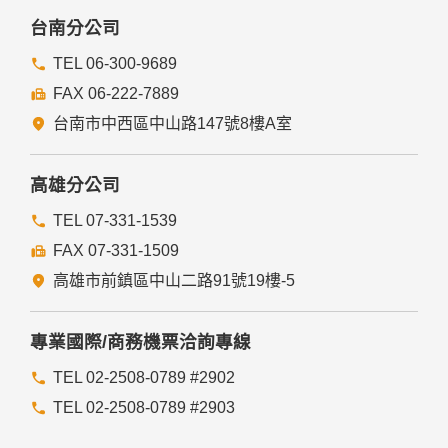
本網站委託廠商協助蒐集、處理或利用您的個人資料時，將對
委外廠商或個人善盡監督管理之責。
台南分公司
六、Cookie之使用
TEL 06-300-9689
為了提供您最佳的服務，本網站會在您的電腦中放置並取用我
FAX 06-222-7889
們的Cookie，若您不願接受Cookie的寫入，您可在您使用的
瀏覽器功能項中設定隱私權等級為高，即可拒絕Cookie的寫
台南市中西區中山路147號8樓A室
入，但可能會導至網站某些功能無法正常執行。
七、隱私權保護政策之修正
高雄分公司
本網站隱私權保護政策將因應需求隨時進行修正，修正後的條
TEL 07-331-1539
款將刊登於網站上。
FAX 07-331-1509
高雄市前鎮區中山二路91號19樓-5
專業國際/商務機票洽詢專線
TEL 02-2508-0789 #2902
TEL 02-2508-0789 #2903