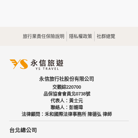
本網站在您使用服務信箱、問卷調查等互動性功能時，會保留
您所提供的姓名、電子郵件地址、聯絡方式及使用時間等。
於一般瀏覽時，伺服器會自行記錄相關行徑，包括您使用連線
設備的IP位址、使用時間、使用的瀏覽器、瀏覽及點選資料記
錄等，做為我們增進網站服務的參考依據，此記錄為內部應
用，決不對外公佈。
旅行業責任保險說明
隱私權政策
社群總覽
為提供精確的服務，我們會將收集的問卷調查內容進行統計與
分析，分析結果之統計數據或說明文字呈現，除供內部研究
外，我們會視需要公佈統計數據及說明文字，但不涉及特定個
人之資料。
三、資料之保護
本網站主機均設有防火牆、防毒系統等相關的各項資訊安全設
永信旅行社股份有限公司
備及必要的安全防護措施，加以保護網站及您的個人資料採用
嚴格的保護措施，只由經過授權的人員才能接觸您的個人資
交觀綜220700
料，相關處理人員皆簽有保密合約，如有違反保密義務者，將
品保協會會員北0738號
會受到相關的法律處分。
代表人：黃士元
如因業務需要有必要委託其他單位提供服務時，本網站亦會嚴
聯絡人：彭姍瑋
格要求其遵守保密義務，並且採取必要檢查程序以確定其將確
法律顧問：禾和國際法律事務所 陳德弘 律師
實遵守。
四、網站對外的相關連結
台北總公司
本網站的網頁提供其他網站的網路連結，您也可經由本網站所