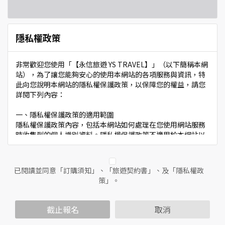
隱私權政策
非常歡迎您使用「【永信旅遊 YS TRAVEL】」（以下簡稱本網
站），為了讓您能夠安心的使用本網站的各項服務與資訊，特
此向您說明本網站的隱私權保護政策，以保障您的權益，請您
詳閱下列內容：
一、隱私權保護政策的適用範圍
隱私權保護政策內容，包括本網站如何處理在您使用網站服務
時收集到的個人識別資料。隱私權保護政策不適用於本網站以
外的相關連結網站，也不適用於非本網站所委託或參與管理的
人員。
已閱讀並同意「訂購須知」、「旅遊契約書」、及「隱私權政
二、個人資料的蒐集、處理及利用方式
策」。
當您造訪本網站或使用本網站所提供之功能服務時，我們將視
該服務功能性質，請您提供必要的個人資料，並在該特定目的
範圍內處理及利用您的個人資料；非經您書面同意，本網站不
截止報名
取消
會將個人資料用於其他用途。