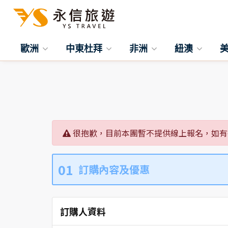
歐洲
中東杜拜
非洲
紐澳
很抱歉，目前本團暫不提供線上報名，如有
01
訂購內容及優惠
訂購人資料