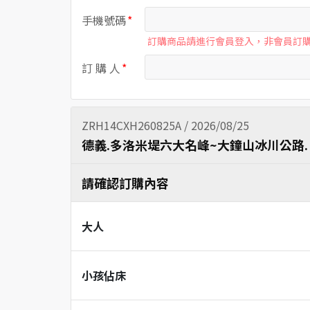
手機號碼
訂購商品請進行會員登入，非會員訂
訂 購 人
ZRH14CXH260825A / 2026/08/25
德義.多洛米堤六大名峰~大鐘山冰川公路. 
請確認訂購內容
大人
小孩佔床