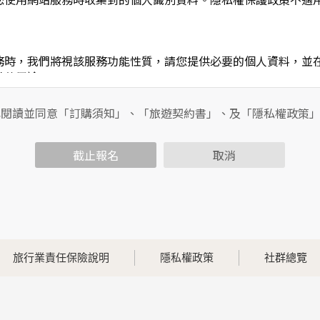
務時，我們將視該服務功能性質，請您提供必要的個人資料，並
其他用途。
功能時，會保留您所提供的姓名、電子郵件地址、聯絡方式及使
包括您使用連線設備的IP位址、使用時間、使用的瀏覽器、瀏覽
已閱讀並同意「訂購須知」、「旅遊契約書」、及「隱私權政策
內容進行統計與分析，分析結果之統計數據或說明文字呈現，除
截止報名
取消
各項資訊安全設備及必要的安全防護措施，加以保護網站及您的
簽有保密合約，如有違反保密義務者，將會受到相關的法律處分
，本網站亦會嚴格要求其遵守保密義務，並且採取必要檢查程序
旅行業責任保險說明
隱私權政策
社群總覽
可經由本網站所提供的連結，點選進入其他網站。但該連結網站