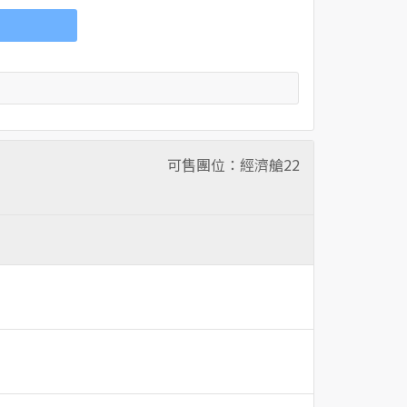
可售團位：經濟艙
22