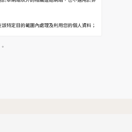
在該特定目的範圍內處理及利用您的個人資料；
用時間等。
及點選資料記錄等，做為我們增進網站服務的參
」。
供內部研究外，我們會視需要公佈統計數據及說
個人資料採用嚴格的保護措施，只由經過授權的
。
以確定其將確實遵守。
不適用本網站的隱私權保護政策，您必須參考該