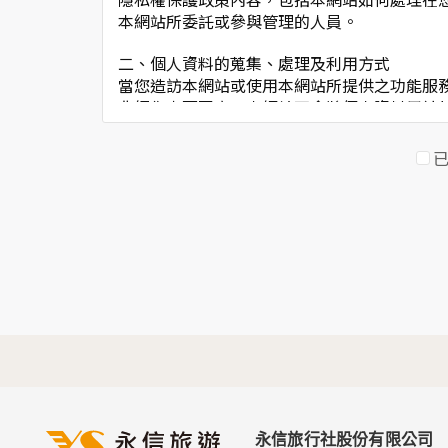
本網站所委託或參與管理的人員。
二、個人資料的蒐集、處理及利用方式
當您造訪本網站或使用本網站所提供之功能服
非經您書面同意，本網站不會將個人資料用於
本網站在您使用服務信箱、問卷調查等互動性
於一般瀏覽時，伺服器會自行記錄相關行徑，
考依據，此記錄為內部應用，決不對外公佈。
為提供精確的服務，我們會將收集的問卷調查
明文字，但不涉及特定個人之資料。
三、資料之保護
本網站主機均設有防火牆、防毒系統等相關的
人員才能接觸您的個人資料，相關處理人員皆
如因業務需要有必要委託其他單位提供服務時
四、網站對外的相關連結
本網站的網頁提供其他網站的網路連結，您也
連結網站中的隱私權保護政策。
永信旅行社股份有限公司