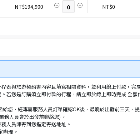
NT$194,900
0
NT$0
行程表與旅遊契約書內容且填寫相關資料，並利用線上付款，完成訂
明。若您是訂購須立即付款的行程，請立即於線上即時完成 全
通知信函給您，經專屬服務人員訂單確認OK後，最晚於出發前三天
業務人員會於出發前聯絡您)。
業務人員郵寄到您指定寄送地址。
定辦理。