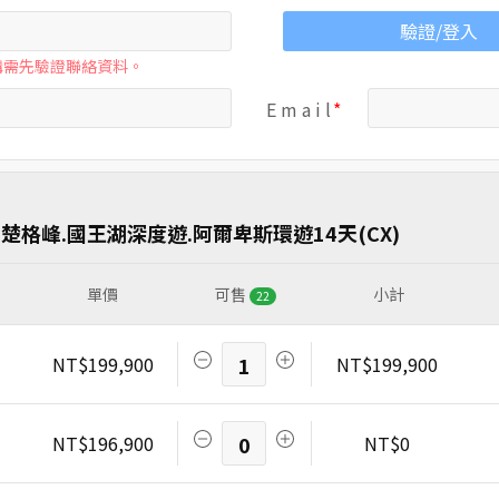
驗證/登入
購需先驗證聯絡資料。
E m a i l
楚格峰.國王湖深度遊.阿爾卑斯環遊14天(CX)
單價
可售
小計
22
NT$199,900
1
NT$199,900
NT$196,900
0
NT$0