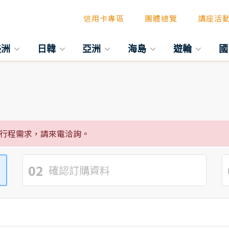
信用卡專區
團體總覽
講座活
美洲
日韓
亞洲
海島
遊輪
國
行程需求，請來電洽詢。
02
確認訂購資料