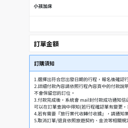
小孩加床
訂單金額
訂購須知
1.選擇出符合您出發日期的行程，報名後確認
2.詳細付款內容請依照行程內容頁中的付款說
不會保留您的訂位。
3.付款完成後，系統會 mail封付款成功
可以在訂單查詢中得知(若行程確認單有變更，
4.若有需要『旅行業代收轉付收據』，請通知
5.取消訂單/退貨依照旅遊契約、金流等相關規