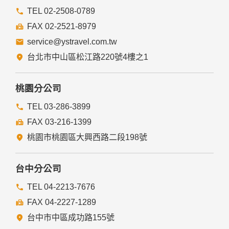
本網站的網頁提供其他網站的網路連結，您也可經由本網站所
提供的連結，點選進入其他網站。但該連結網站不適用本網站
TEL 02-2508-0789
的隱私權保護政策，您必須參考該連結網站中的隱私權保護政
FAX 02-2521-8979
策。
service@ystravel.com.tw
五、與第三人共用個人資料之政策
台北市中山區松江路220號4樓之1
本網站絕不會提供、交換、出租或出售任何您的個人資料給其
他個人、團體、私人企業或公務機關，但有法律依據或合約義
務者，不在此限。
桃園分公司
前項但書之情形包括不限於：
TEL 03-286-3899
FAX 03-216-1399
經由您書面同意。
法律明文規定。
桃園市桃園區大興西路二段198號
為免除您生命、身體、自由或財產上之危險。
與公務機關或學術研究機構合作，基於公共利益為統計或學術
研究而有必要，且資料經過提供者處理或蒐集者依其揭露方式
台中分公司
無從識別特定之當事人。
當您在網站的行為，違反服務條款或可能損害或妨礙網站與其
TEL 04-2213-7676
他使用者權益或導致任何人遭受損害時，經網站管理單位研析
FAX 04-2227-1289
揭露您的個人資料是為了辨識、聯絡或採取法律行動所必要
者。
台中市中區成功路155號
有利於您的權益。