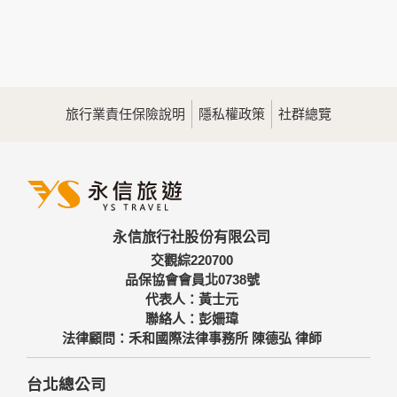
本網站在您使用服務信箱、問卷調查等互動性功能時，會保留
您所提供的姓名、電子郵件地址、聯絡方式及使用時間等。
於一般瀏覽時，伺服器會自行記錄相關行徑，包括您使用連線
設備的IP位址、使用時間、使用的瀏覽器、瀏覽及點選資料記
錄等，做為我們增進網站服務的參考依據，此記錄為內部應
用，決不對外公佈。
旅行業責任保險說明
隱私權政策
社群總覽
為提供精確的服務，我們會將收集的問卷調查內容進行統計與
分析，分析結果之統計數據或說明文字呈現，除供內部研究
外，我們會視需要公佈統計數據及說明文字，但不涉及特定個
人之資料。
三、資料之保護
本網站主機均設有防火牆、防毒系統等相關的各項資訊安全設
永信旅行社股份有限公司
備及必要的安全防護措施，加以保護網站及您的個人資料採用
嚴格的保護措施，只由經過授權的人員才能接觸您的個人資
交觀綜220700
料，相關處理人員皆簽有保密合約，如有違反保密義務者，將
品保協會會員北0738號
會受到相關的法律處分。
代表人：黃士元
如因業務需要有必要委託其他單位提供服務時，本網站亦會嚴
聯絡人：彭姍瑋
格要求其遵守保密義務，並且採取必要檢查程序以確定其將確
法律顧問：禾和國際法律事務所 陳德弘 律師
實遵守。
四、網站對外的相關連結
台北總公司