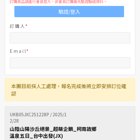
訂購商品請進行會員登入，非會員訂購需先驗證聯絡資料。
驗證/登入
訂 購 人
E m a i l
本團目前採人工處理，報名完成後將立即安排訂位確
認
UKB05JXC251228P / 2025/1
2/28
山陰山陽沙丘絕景_超萌企鵝_柯南故鄉
溫泉五日_台中出發(JX)