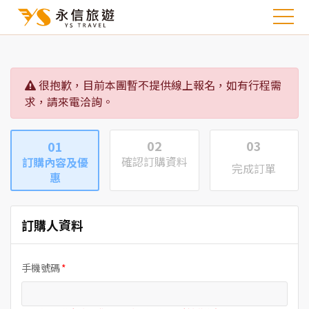
很抱歉，目前本團暫不提供線上報名，如有行程需
求，請來電洽詢。
02
03
01
確認訂購資料
訂購內容及優
完成訂單
惠
訂購人資料
手機號碼