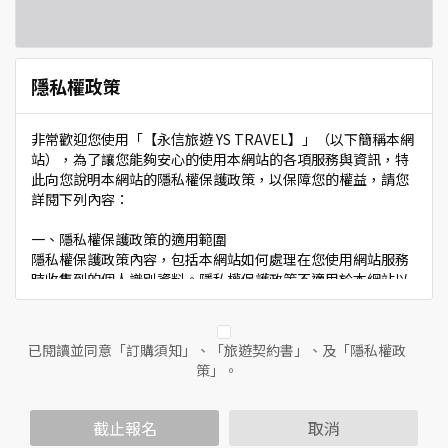
隱私權政策
非常歡迎您使用「【永信旅遊 YS TRAVEL】」（以下簡稱本網
站），為了讓您能夠安心的使用本網站的各項服務與資訊，特
此向您說明本網站的隱私權保護政策，以保障您的權益，請您
詳閱下列內容：
一、隱私權保護政策的適用範圍
隱私權保護政策內容，包括本網站如何處理在您使用網站服務
時收集到的個人識別資料。隱私權保護政策不適用於本網站以
外的相關連結網站，也不適用於非本網站所委託或參與管理的
人員。
已閱讀並同意「訂購須知」、「旅遊契約書」、及「隱私權政
二、個人資料的蒐集、處理及利用方式
策」。
當您造訪本網站或使用本網站所提供之功能服務時，我們將視
該服務功能性質，請您提供必要的個人資料，並在該特定目的
範圍內處理及利用您的個人資料；非經您書面同意，本網站不
截止報名
取消
會將個人資料用於其他用途。