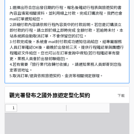
1.選擇出符合您出發日期的行程，報名後確認行程表與旅遊契約書
內容且填寫相關資料，並利用線上付款，完成訂購流程，我們也會
mail訂單通知給您。
2.詳細付款內容請依照行程內容頁中的付款說明。若您是訂購須立
即付款的行程，請立即於線上即時完成 全額付款，若逾時未付，本
站系統將自動取消訂單，不會保留您的訂位。
3.付款完成後，系統會 mail封付款成功通知信函給您，經專屬服務
人員訂單確認OK後，最晚於出發前三天，提供行程確認單與團體行
程確認文件給您，您也可以在訂單查詢中得知(若行程確認單有變
更，業務人員會於出發前聯絡您)。
4.若有需要『旅行業代收轉付收據』，請通知業務人員郵寄到您指
定寄送地址。
5.取消訂單/退貨依照旅遊契約、金流等相關規定辦理。
觀光署發布之國外旅遊定型化契約
下載