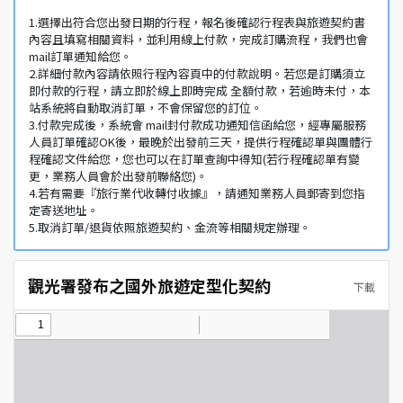
1.選擇出符合您出發日期的行程，報名後確認行程表與旅遊契約書
內容且填寫相關資料，並利用線上付款，完成訂購流程，我們也會
mail訂單通知給您。
2.詳細付款內容請依照行程內容頁中的付款說明。若您是訂購須立
即付款的行程，請立即於線上即時完成 全額付款，若逾時未付，本
站系統將自動取消訂單，不會保留您的訂位。
3.付款完成後，系統會 mail封付款成功通知信函給您，經專屬服務
人員訂單確認OK後，最晚於出發前三天，提供行程確認單與團體行
程確認文件給您，您也可以在訂單查詢中得知(若行程確認單有變
更，業務人員會於出發前聯絡您)。
4.若有需要『旅行業代收轉付收據』，請通知業務人員郵寄到您指
定寄送地址。
5.取消訂單/退貨依照旅遊契約、金流等相關規定辦理。
觀光署發布之國外旅遊定型化契約
下載