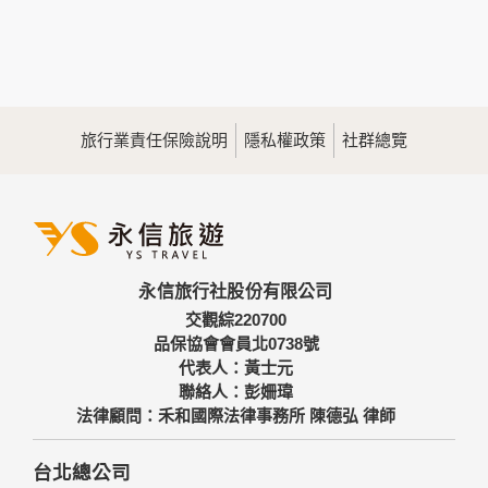
本網站在您使用服務信箱、問卷調查等互動性功能時，會保留
您所提供的姓名、電子郵件地址、聯絡方式及使用時間等。
於一般瀏覽時，伺服器會自行記錄相關行徑，包括您使用連線
設備的IP位址、使用時間、使用的瀏覽器、瀏覽及點選資料記
錄等，做為我們增進網站服務的參考依據，此記錄為內部應
用，決不對外公佈。
旅行業責任保險說明
隱私權政策
社群總覽
為提供精確的服務，我們會將收集的問卷調查內容進行統計與
分析，分析結果之統計數據或說明文字呈現，除供內部研究
外，我們會視需要公佈統計數據及說明文字，但不涉及特定個
人之資料。
三、資料之保護
本網站主機均設有防火牆、防毒系統等相關的各項資訊安全設
永信旅行社股份有限公司
備及必要的安全防護措施，加以保護網站及您的個人資料採用
嚴格的保護措施，只由經過授權的人員才能接觸您的個人資
交觀綜220700
料，相關處理人員皆簽有保密合約，如有違反保密義務者，將
品保協會會員北0738號
會受到相關的法律處分。
代表人：黃士元
如因業務需要有必要委託其他單位提供服務時，本網站亦會嚴
聯絡人：彭姍瑋
格要求其遵守保密義務，並且採取必要檢查程序以確定其將確
法律顧問：禾和國際法律事務所 陳德弘 律師
實遵守。
四、網站對外的相關連結
台北總公司