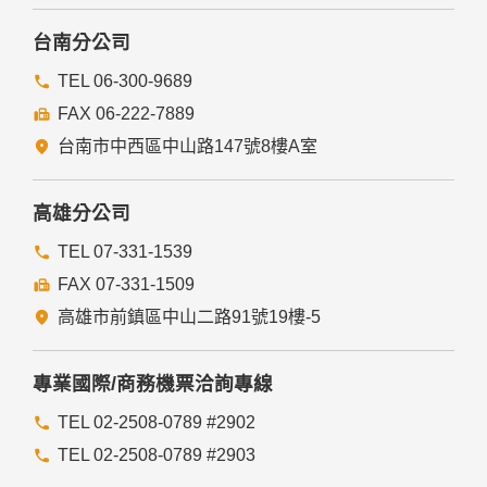
本網站委託廠商協助蒐集、處理或利用您的個人資料時，將對
委外廠商或個人善盡監督管理之責。
台南分公司
六、Cookie之使用
TEL 06-300-9689
為了提供您最佳的服務，本網站會在您的電腦中放置並取用我
FAX 06-222-7889
們的Cookie，若您不願接受Cookie的寫入，您可在您使用的
瀏覽器功能項中設定隱私權等級為高，即可拒絕Cookie的寫
台南市中西區中山路147號8樓A室
入，但可能會導至網站某些功能無法正常執行。
七、隱私權保護政策之修正
高雄分公司
本網站隱私權保護政策將因應需求隨時進行修正，修正後的條
TEL 07-331-1539
款將刊登於網站上。
FAX 07-331-1509
高雄市前鎮區中山二路91號19樓-5
專業國際/商務機票洽詢專線
TEL 02-2508-0789 #2902
TEL 02-2508-0789 #2903