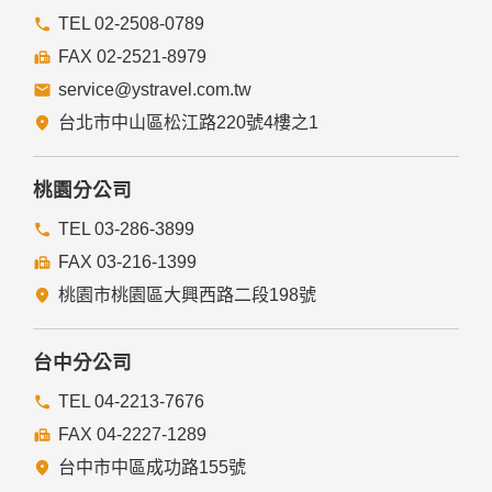
本網站的網頁提供其他網站的網路連結，您也可經由本網站所
提供的連結，點選進入其他網站。但該連結網站不適用本網站
TEL 02-2508-0789
的隱私權保護政策，您必須參考該連結網站中的隱私權保護政
FAX 02-2521-8979
策。
service@ystravel.com.tw
五、與第三人共用個人資料之政策
台北市中山區松江路220號4樓之1
本網站絕不會提供、交換、出租或出售任何您的個人資料給其
他個人、團體、私人企業或公務機關，但有法律依據或合約義
務者，不在此限。
桃園分公司
前項但書之情形包括不限於：
TEL 03-286-3899
FAX 03-216-1399
經由您書面同意。
法律明文規定。
桃園市桃園區大興西路二段198號
為免除您生命、身體、自由或財產上之危險。
與公務機關或學術研究機構合作，基於公共利益為統計或學術
研究而有必要，且資料經過提供者處理或蒐集者依其揭露方式
台中分公司
無從識別特定之當事人。
當您在網站的行為，違反服務條款或可能損害或妨礙網站與其
TEL 04-2213-7676
他使用者權益或導致任何人遭受損害時，經網站管理單位研析
FAX 04-2227-1289
揭露您的個人資料是為了辨識、聯絡或採取法律行動所必要
者。
台中市中區成功路155號
有利於您的權益。