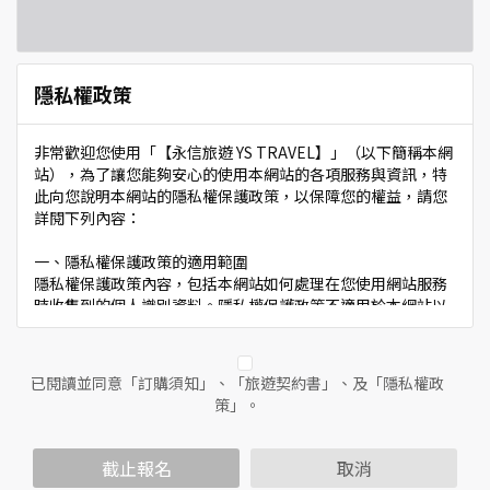
隱私權政策
非常歡迎您使用「【永信旅遊 YS TRAVEL】」（以下簡稱本網
站），為了讓您能夠安心的使用本網站的各項服務與資訊，特
此向您說明本網站的隱私權保護政策，以保障您的權益，請您
詳閱下列內容：
一、隱私權保護政策的適用範圍
隱私權保護政策內容，包括本網站如何處理在您使用網站服務
時收集到的個人識別資料。隱私權保護政策不適用於本網站以
外的相關連結網站，也不適用於非本網站所委託或參與管理的
人員。
已閱讀並同意「訂購須知」、「旅遊契約書」、及「隱私權政
二、個人資料的蒐集、處理及利用方式
策」。
當您造訪本網站或使用本網站所提供之功能服務時，我們將視
該服務功能性質，請您提供必要的個人資料，並在該特定目的
範圍內處理及利用您的個人資料；非經您書面同意，本網站不
截止報名
取消
會將個人資料用於其他用途。