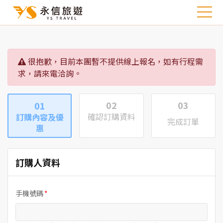
很抱歉，目前本團暫不提供線上報名，如有行程需
求，請來電洽詢。
02
03
01
確認訂購資料
訂購內容及優
完成訂單
惠
訂購人資料
手機號碼