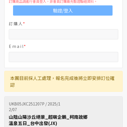
訂購商品請進行會員登入，非會員訂購需先驗證聯絡資料。
驗證/登入
訂 購 人
E m a i l
本團目前採人工處理，報名完成後將立即安排訂位確
認
UKB05JXC251207P / 2025/1
2/07
山陰山陽沙丘絕景_超萌企鵝_柯南故鄉
溫泉五日_台中出發(JX)