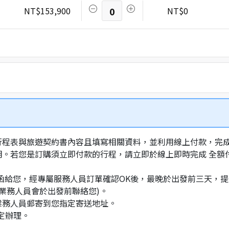
NT$153,900
0
NT$0
行程表與旅遊契約書內容且填寫相關資料，並利用線上付款，完成訂
明。若您是訂購須立即付款的行程，請立即於線上即時完成 全
通知信函給您，經專屬服務人員訂單確認OK後，最晚於出發前三天
業務人員會於出發前聯絡您)。
業務人員郵寄到您指定寄送地址。
定辦理。