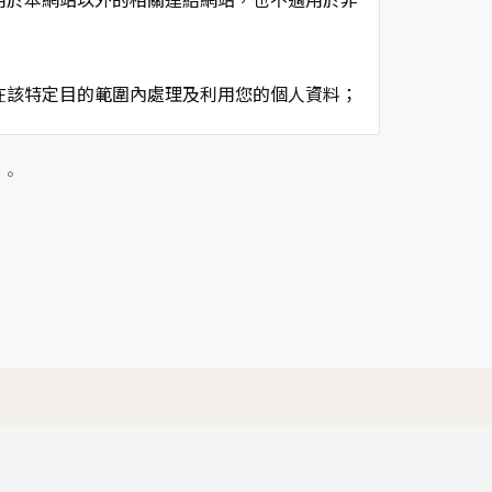
在該特定目的範圍內處理及利用您的個人資料；
用時間等。
及點選資料記錄等，做為我們增進網站服務的參
」。
供內部研究外，我們會視需要公佈統計數據及說
個人資料採用嚴格的保護措施，只由經過授權的
。
以確定其將確實遵守。
不適用本網站的隱私權保護政策，您必須參考該