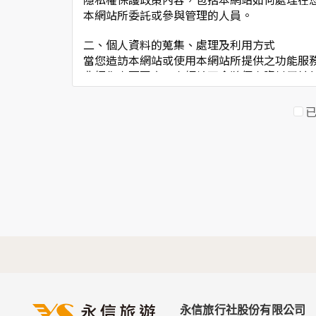
本網站所委託或參與管理的人員。
二、個人資料的蒐集、處理及利用方式
當您造訪本網站或使用本網站所提供之功能服
非經您書面同意，本網站不會將個人資料用於
本網站在您使用服務信箱、問卷調查等互動性
於一般瀏覽時，伺服器會自行記錄相關行徑，
考依據，此記錄為內部應用，決不對外公佈。
為提供精確的服務，我們會將收集的問卷調查
明文字，但不涉及特定個人之資料。
三、資料之保護
本網站主機均設有防火牆、防毒系統等相關的
人員才能接觸您的個人資料，相關處理人員皆
如因業務需要有必要委託其他單位提供服務時
四、網站對外的相關連結
本網站的網頁提供其他網站的網路連結，您也
連結網站中的隱私權保護政策。
永信旅行社股份有限公司