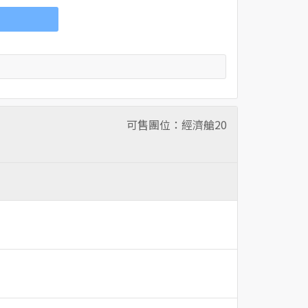
可售團位：經濟艙
20