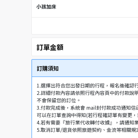
小孩加床
訂單金額
訂購須知
1.選擇出符合您出發日期的行程，報名後確認
2.詳細付款內容請依照行程內容頁中的付款說
不會保留您的訂位。
3.付款完成後，系統會 mail封付款成功
可以在訂單查詢中得知(若行程確認單有變更，
4.若有需要『旅行業代收轉付收據』，請通知
5.取消訂單/退貨依照旅遊契約、金流等相關規