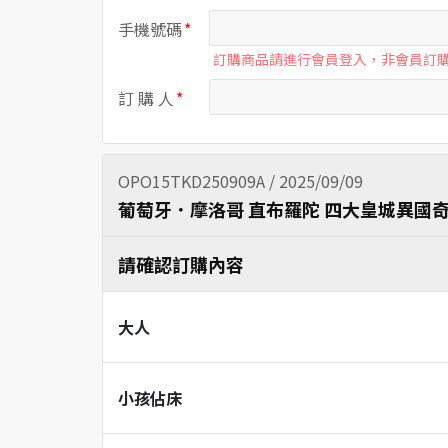
手機號碼
訂購商品請進行會員登入，非會員訂
訂 購 人
OPO15TKD250909A / 2025/09/09
葡萄牙．摩洛哥 直布羅陀 四大皇城異國奇
請確認訂購內容
大人
小孩佔床