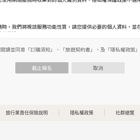
務時，我們將視該服務功能性質，請您提供必要的個人資料，並
其他用途。
功能時，會保留您所提供的姓名、電子郵件地址、聯絡方式及使
包括您使用連線設備的IP位址、使用時間、使用的瀏覽器、瀏覽
已閱讀並同意「訂購須知」、「旅遊契約書」、及「隱私權政策
內容進行統計與分析，分析結果之統計數據或說明文字呈現，除
截止報名
取消
各項資訊安全設備及必要的安全防護措施，加以保護網站及您的
簽有保密合約，如有違反保密義務者，將會受到相關的法律處分
，本網站亦會嚴格要求其遵守保密義務，並且採取必要檢查程序
旅行業責任保險說明
隱私權政策
社群總覽
可經由本網站所提供的連結，點選進入其他網站。但該連結網站