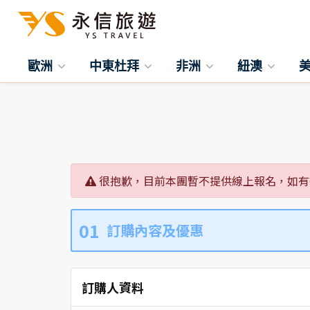
歐洲
中東杜拜
非洲
紐澳
很抱歉，目前本團暫不提供線上報名，如有
01
訂購內容及優惠
訂購人資料