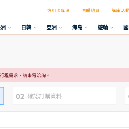
信用卡專區
團體總覽
講座活
美洲
日韓
亞洲
海島
遊輪
國
行程需求，請來電洽詢。
02
確認訂購資料