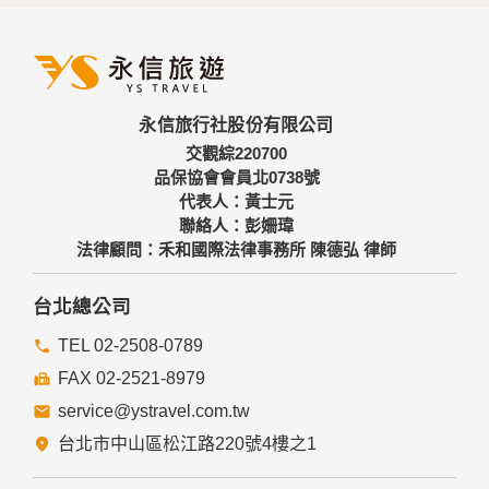
外，我們會視需要公佈統計數據及說明文字，但不涉及特定個
人之資料。
三、資料之保護
本網站主機均設有防火牆、防毒系統等相關的各項資訊安全設
永信旅行社股份有限公司
備及必要的安全防護措施，加以保護網站及您的個人資料採用
嚴格的保護措施，只由經過授權的人員才能接觸您的個人資
交觀綜220700
料，相關處理人員皆簽有保密合約，如有違反保密義務者，將
品保協會會員北0738號
會受到相關的法律處分。
代表人：黃士元
如因業務需要有必要委託其他單位提供服務時，本網站亦會嚴
聯絡人：彭姍瑋
格要求其遵守保密義務，並且採取必要檢查程序以確定其將確
法律顧問：禾和國際法律事務所 陳德弘 律師
實遵守。
四、網站對外的相關連結
台北總公司
本網站的網頁提供其他網站的網路連結，您也可經由本網站所
提供的連結，點選進入其他網站。但該連結網站不適用本網站
TEL 02-2508-0789
的隱私權保護政策，您必須參考該連結網站中的隱私權保護政
FAX 02-2521-8979
策。
service@ystravel.com.tw
五、與第三人共用個人資料之政策
台北市中山區松江路220號4樓之1
本網站絕不會提供、交換、出租或出售任何您的個人資料給其
他個人、團體、私人企業或公務機關，但有法律依據或合約義