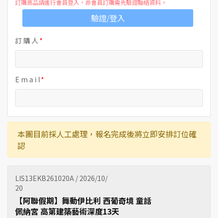
訂購商品請進行會員登入，非會員訂購需先驗證聯絡資料。
驗證/登入
訂 購 人
E m a i l
本團目前採人工處理，報名完成後將立即安排訂位確
認
LIS13EKB261020A / 2026/10/
20
【阿聯假期】舞動伊比利 西葡奇境 童話
佩納宮 高第建築藝術深度13天