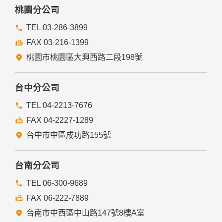
務者，不在此限。
桃園分公司
前項但書之情形包括不限於：
TEL 03-286-3899
FAX 03-216-1399
經由您書面同意。
法律明文規定。
桃園市桃園區大興西路二段198號
為免除您生命、身體、自由或財產上之危險。
與公務機關或學術研究機構合作，基於公共利益為統計或學術
研究而有必要，且資料經過提供者處理或蒐集者依其揭露方式
台中分公司
無從識別特定之當事人。
當您在網站的行為，違反服務條款或可能損害或妨礙網站與其
TEL 04-2213-7676
他使用者權益或導致任何人遭受損害時，經網站管理單位研析
FAX 04-2227-1289
揭露您的個人資料是為了辨識、聯絡或採取法律行動所必要
者。
台中市中區成功路155號
有利於您的權益。
本網站委託廠商協助蒐集、處理或利用您的個人資料時，將對
委外廠商或個人善盡監督管理之責。
台南分公司
六、Cookie之使用
TEL 06-300-9689
為了提供您最佳的服務，本網站會在您的電腦中放置並取用我
FAX 06-222-7889
們的Cookie，若您不願接受Cookie的寫入，您可在您使用的
瀏覽器功能項中設定隱私權等級為高，即可拒絕Cookie的寫
台南市中西區中山路147號8樓A室