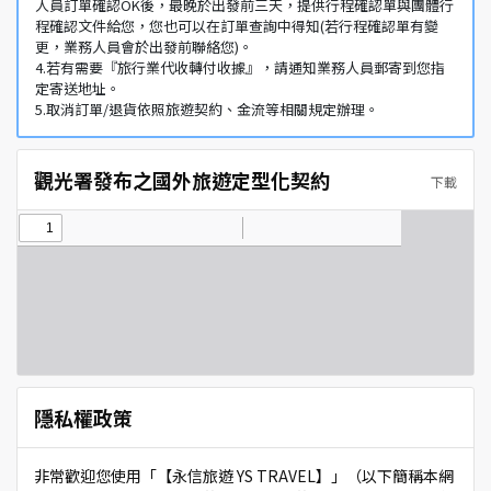
人員訂單確認OK後，最晚於出發前三天，提供行程確認單與團體行
程確認文件給您，您也可以在訂單查詢中得知(若行程確認單有變
更，業務人員會於出發前聯絡您)。
4.若有需要『旅行業代收轉付收據』，請通知業務人員郵寄到您指
定寄送地址。
5.取消訂單/退貨依照旅遊契約、金流等相關規定辦理。
觀光署發布之國外旅遊定型化契約
下載
隱私權政策
非常歡迎您使用「【永信旅遊 YS TRAVEL】」（以下簡稱本網