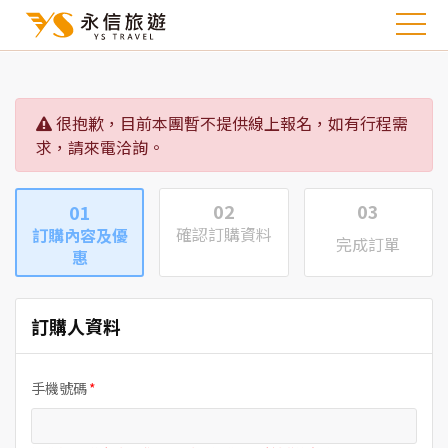
很抱歉，目前本團暫不提供線上報名，如有行程需
求，請來電洽詢。
02
03
01
確認訂購資料
訂購內容及優
完成訂單
惠
訂購人資料
手機號碼