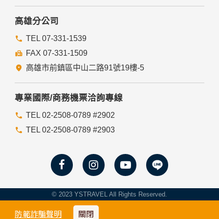
入，但可能會導至網站某些功能無法正常執行。
七、隱私權保護政策之修正
高雄分公司
本網站隱私權保護政策將因應需求隨時進行修正，修正後的條
TEL 07-331-1539
款將刊登於網站上。
FAX 07-331-1509
高雄市前鎮區中山二路91號19樓-5
專業國際/商務機票洽詢專線
TEL 02-2508-0789 #2902
TEL 02-2508-0789 #2903
© 2023 YSTRAVEL All Rights Reserved.
防範詐騙聲明
關閉