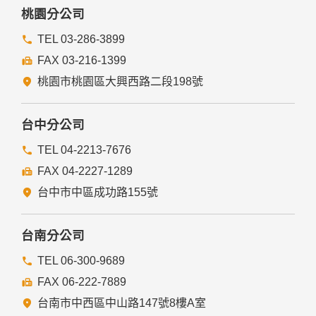
務者，不在此限。
桃園分公司
前項但書之情形包括不限於：
TEL 03-286-3899
FAX 03-216-1399
經由您書面同意。
法律明文規定。
桃園市桃園區大興西路二段198號
為免除您生命、身體、自由或財產上之危險。
與公務機關或學術研究機構合作，基於公共利益為統計或學術
研究而有必要，且資料經過提供者處理或蒐集者依其揭露方式
台中分公司
無從識別特定之當事人。
當您在網站的行為，違反服務條款或可能損害或妨礙網站與其
TEL 04-2213-7676
他使用者權益或導致任何人遭受損害時，經網站管理單位研析
FAX 04-2227-1289
揭露您的個人資料是為了辨識、聯絡或採取法律行動所必要
者。
台中市中區成功路155號
有利於您的權益。
本網站委託廠商協助蒐集、處理或利用您的個人資料時，將對
委外廠商或個人善盡監督管理之責。
台南分公司
六、Cookie之使用
TEL 06-300-9689
為了提供您最佳的服務，本網站會在您的電腦中放置並取用我
FAX 06-222-7889
們的Cookie，若您不願接受Cookie的寫入，您可在您使用的
瀏覽器功能項中設定隱私權等級為高，即可拒絕Cookie的寫
台南市中西區中山路147號8樓A室