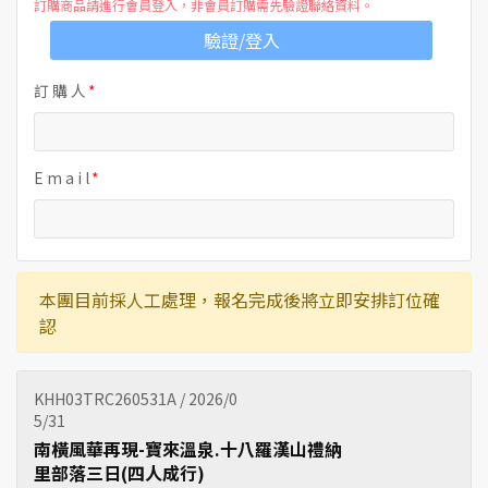
訂購商品請進行會員登入，非會員訂購需先驗證聯絡資料。
驗證/登入
訂 購 人
E m a i l
本團目前採人工處理，報名完成後將立即安排訂位確
認
KHH03TRC260531A / 2026/0
5/31
南橫風華再現-寶來溫泉.十八羅漢山禮納
里部落三日(四人成行)