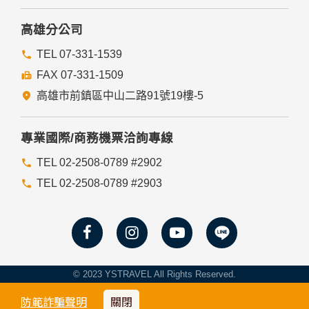
入，但可能會導至網站某些功能無法正常執行。
七、隱私權保護政策之修正
高雄分公司
本網站隱私權保護政策將因應需求隨時進行修正，修正後的條
TEL 07-331-1539
款將刊登於網站上。
FAX 07-331-1509
高雄市前鎮區中山二路91號19樓-5
專業國際/商務機票洽詢專線
TEL 02-2508-0789 #2902
TEL 02-2508-0789 #2903
© 2023 YSTRAVEL All Rights Reserved.
防範詐騙聲明
關閉