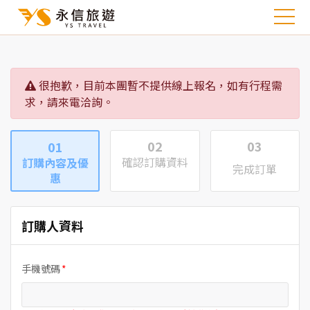
很抱歉，目前本團暫不提供線上報名，如有行程需
求，請來電洽詢。
02
03
01
確認訂購資料
訂購內容及優
完成訂單
惠
訂購人資料
手機號碼