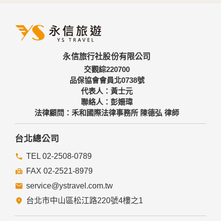
外，我們會視需要公佈統計數據及說明文字，但不涉及特定個
人之資料。
三、資料之保護
本網站主機均設有防火牆、防毒系統等相關的各項資訊安全設
永信旅行社股份有限公司
備及必要的安全防護措施，加以保護網站及您的個人資料採用
嚴格的保護措施，只由經過授權的人員才能接觸您的個人資
交觀綜220700
料，相關處理人員皆簽有保密合約，如有違反保密義務者，將
品保協會會員北0738號
會受到相關的法律處分。
代表人：黃士元
如因業務需要有必要委託其他單位提供服務時，本網站亦會嚴
聯絡人：彭姍瑋
格要求其遵守保密義務，並且採取必要檢查程序以確定其將確
法律顧問：禾和國際法律事務所 陳德弘 律師
實遵守。
四、網站對外的相關連結
台北總公司
本網站的網頁提供其他網站的網路連結，您也可經由本網站所
提供的連結，點選進入其他網站。但該連結網站不適用本網站
TEL 02-2508-0789
的隱私權保護政策，您必須參考該連結網站中的隱私權保護政
FAX 02-2521-8979
策。
service@ystravel.com.tw
五、與第三人共用個人資料之政策
台北市中山區松江路220號4樓之1
本網站絕不會提供、交換、出租或出售任何您的個人資料給其
他個人、團體、私人企業或公務機關，但有法律依據或合約義