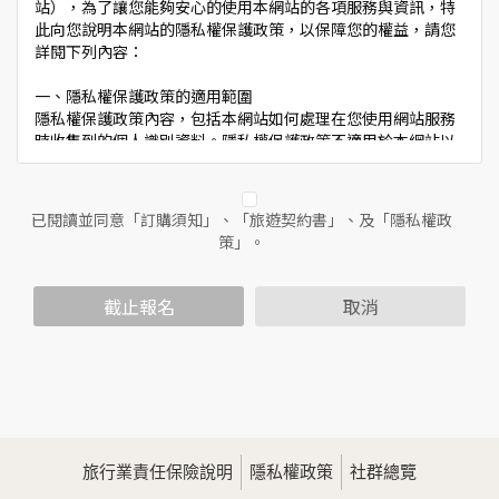
站），為了讓您能夠安心的使用本網站的各項服務與資訊，特
此向您說明本網站的隱私權保護政策，以保障您的權益，請您
詳閱下列內容：
一、隱私權保護政策的適用範圍
隱私權保護政策內容，包括本網站如何處理在您使用網站服務
時收集到的個人識別資料。隱私權保護政策不適用於本網站以
外的相關連結網站，也不適用於非本網站所委託或參與管理的
人員。
已閱讀並同意「訂購須知」、「旅遊契約書」、及「隱私權政
二、個人資料的蒐集、處理及利用方式
策」。
當您造訪本網站或使用本網站所提供之功能服務時，我們將視
該服務功能性質，請您提供必要的個人資料，並在該特定目的
範圍內處理及利用您的個人資料；非經您書面同意，本網站不
截止報名
取消
會將個人資料用於其他用途。
本網站在您使用服務信箱、問卷調查等互動性功能時，會保留
您所提供的姓名、電子郵件地址、聯絡方式及使用時間等。
於一般瀏覽時，伺服器會自行記錄相關行徑，包括您使用連線
設備的IP位址、使用時間、使用的瀏覽器、瀏覽及點選資料記
錄等，做為我們增進網站服務的參考依據，此記錄為內部應
用，決不對外公佈。
旅行業責任保險說明
隱私權政策
社群總覽
為提供精確的服務，我們會將收集的問卷調查內容進行統計與
分析，分析結果之統計數據或說明文字呈現，除供內部研究