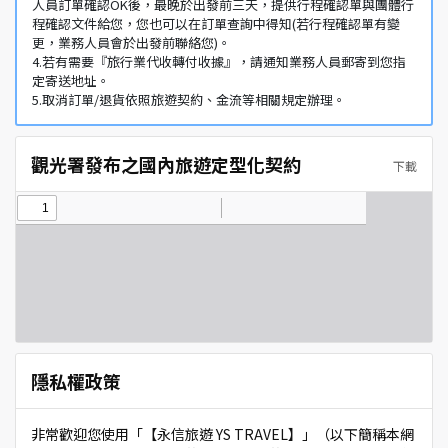
人員訂單確認OK後，最晚於出發前三天，提供行程確認單與團體行
程確認文件給您，您也可以在訂單查詢中得知(若行程確認單有變
更，業務人員會於出發前聯絡您)。
4.若有需要『旅行業代收轉付收據』，請通知業務人員郵寄到您指
定寄送地址。
5.取消訂單/退貨依照旅遊契約、金流等相關規定辦理。
觀光署發布之國內旅遊定型化契約
下載
隱私權政策
非常歡迎您使用「【永信旅遊 YS TRAVEL】」（以下簡稱本網