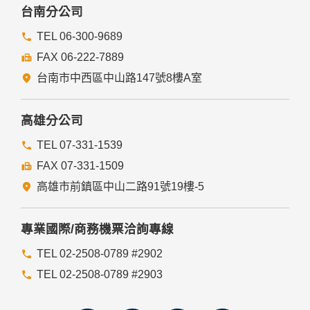
委外廠商或個人善盡監督管理之責。
台南分公司
六、Cookie之使用
TEL 06-300-9689
為了提供您最佳的服務，本網站會在您的電腦中放置並取用我
FAX 06-222-7889
們的Cookie，若您不願接受Cookie的寫入，您可在您使用的
瀏覽器功能項中設定隱私權等級為高，即可拒絕Cookie的寫
台南市中西區中山路147號8樓A室
入，但可能會導至網站某些功能無法正常執行。
七、隱私權保護政策之修正
高雄分公司
本網站隱私權保護政策將因應需求隨時進行修正，修正後的條
TEL 07-331-1539
款將刊登於網站上。
FAX 07-331-1509
高雄市前鎮區中山二路91號19樓-5
專業國際/商務機票洽詢專線
TEL 02-2508-0789 #2902
TEL 02-2508-0789 #2903