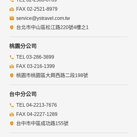
提供的連結，點選進入其他網站。但該連結網站不適用本網站
的隱私權保護政策，您必須參考該連結網站中的隱私權保護政
FAX 02-2521-8979
策。
service@ystravel.com.tw
五、與第三人共用個人資料之政策
台北市中山區松江路220號4樓之1
本網站絕不會提供、交換、出租或出售任何您的個人資料給其
他個人、團體、私人企業或公務機關，但有法律依據或合約義
務者，不在此限。
桃園分公司
前項但書之情形包括不限於：
TEL 03-286-3899
FAX 03-216-1399
經由您書面同意。
法律明文規定。
桃園市桃園區大興西路二段198號
為免除您生命、身體、自由或財產上之危險。
與公務機關或學術研究機構合作，基於公共利益為統計或學術
研究而有必要，且資料經過提供者處理或蒐集者依其揭露方式
台中分公司
無從識別特定之當事人。
當您在網站的行為，違反服務條款或可能損害或妨礙網站與其
TEL 04-2213-7676
他使用者權益或導致任何人遭受損害時，經網站管理單位研析
FAX 04-2227-1289
揭露您的個人資料是為了辨識、聯絡或採取法律行動所必要
者。
台中市中區成功路155號
有利於您的權益。
本網站委託廠商協助蒐集、處理或利用您的個人資料時，將對