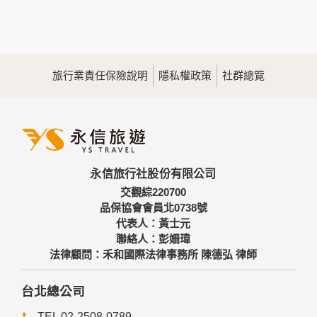
您所提供的姓名、電子郵件地址、聯絡方式及使用時間等。
於一般瀏覽時，伺服器會自行記錄相關行徑，包括您使用連線
設備的IP位址、使用時間、使用的瀏覽器、瀏覽及點選資料記
錄等，做為我們增進網站服務的參考依據，此記錄為內部應
用，決不對外公佈。
旅行業責任保險說明
隱私權政策
社群總覽
為提供精確的服務，我們會將收集的問卷調查內容進行統計與
分析，分析結果之統計數據或說明文字呈現，除供內部研究
外，我們會視需要公佈統計數據及說明文字，但不涉及特定個
人之資料。
三、資料之保護
本網站主機均設有防火牆、防毒系統等相關的各項資訊安全設
永信旅行社股份有限公司
備及必要的安全防護措施，加以保護網站及您的個人資料採用
嚴格的保護措施，只由經過授權的人員才能接觸您的個人資
交觀綜220700
料，相關處理人員皆簽有保密合約，如有違反保密義務者，將
品保協會會員北0738號
會受到相關的法律處分。
代表人：黃士元
如因業務需要有必要委託其他單位提供服務時，本網站亦會嚴
聯絡人：彭姍瑋
格要求其遵守保密義務，並且採取必要檢查程序以確定其將確
法律顧問：禾和國際法律事務所 陳德弘 律師
實遵守。
四、網站對外的相關連結
台北總公司
本網站的網頁提供其他網站的網路連結，您也可經由本網站所
TEL 02-2508-0789