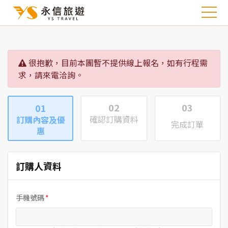
很抱歉，目前本團暫不提供線上報名，如有行程需
求，請來電洽詢。
02
03
01
確認訂購資料
訂購內容及優
完成訂單
惠
訂購人資料
手機號碼