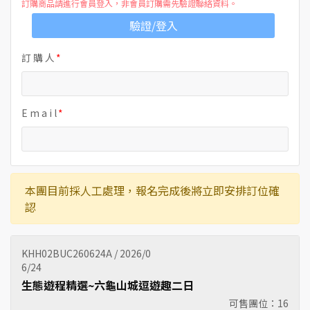
訂購商品請進行會員登入，非會員訂購需先驗證聯絡資料。
驗證/登入
訂 購 人
E m a i l
本團目前採人工處理，報名完成後將立即安排訂位確
認
KHH02BUC260624A / 2026/0
6/24
生態遊程精選~六龜山城逗遊趣二日
可售團位：
16