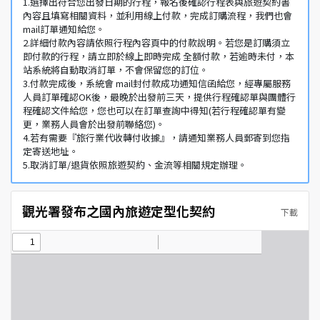
1.選擇出符合您出發日期的行程，報名後確認行程表與旅遊契約書
內容且填寫相關資料，並利用線上付款，完成訂購流程，我們也會
mail訂單通知給您。
2.詳細付款內容請依照行程內容頁中的付款說明。若您是訂購須立
即付款的行程，請立即於線上即時完成 全額付款，若逾時未付，本
站系統將自動取消訂單，不會保留您的訂位。
3.付款完成後，系統會 mail封付款成功通知信函給您，經專屬服務
人員訂單確認OK後，最晚於出發前三天，提供行程確認單與團體行
程確認文件給您，您也可以在訂單查詢中得知(若行程確認單有變
更，業務人員會於出發前聯絡您)。
4.若有需要『旅行業代收轉付收據』，請通知業務人員郵寄到您指
定寄送地址。
5.取消訂單/退貨依照旅遊契約、金流等相關規定辦理。
觀光署發布之國內旅遊定型化契約
下載