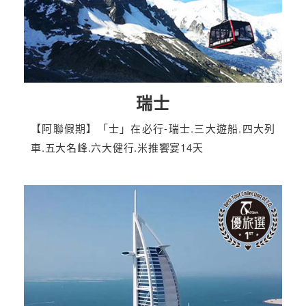
瑞士
【阿聯假期】「士」在必行-瑞士.三大遊船.四大列
車.五大名峰.六大健行.米推饗宴14天