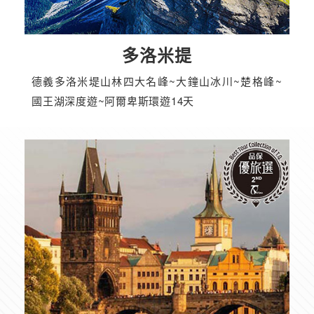
多洛米提
德義多洛米堤山林四大名峰~大鐘山冰川~楚格峰~
國王湖深度遊~阿爾卑斯環遊14天