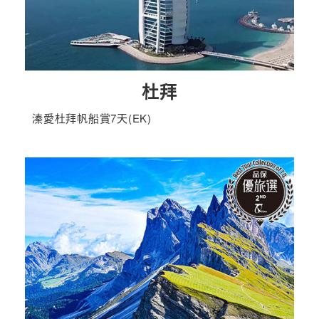
杜拜
溱愛杜拜帆船賞7天(EK)