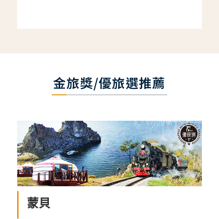
金旅獎/優旅選推薦
蒙貝