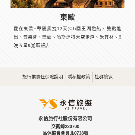
東歐
愛在東歐~華麗奧捷12天(CI)國王湖遊船、雙點進
出、音樂會、鹽礦、哈斯達特天空步道、米其林、6
晚五星&湖區飯店
旅行業責任保險說明
隱私權政策
社群總覽
永信旅行社股份有限公司
交觀綜220700
品保協會會員北0738號