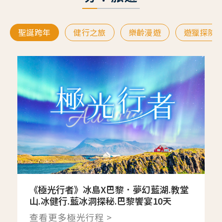
聖誕跨年
健行之旅
樂齡漫遊
遊獵探險
《極光行者》冰島X巴黎．夢幻藍湖.教堂
山.冰健行.藍冰洞探秘.巴黎饗宴10天
查看更多極光行程 >