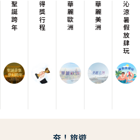
聖誕跨年
得獎行程
華麗歐洲
華麗美洲
沁涼暑假放肆玩
夯！旅遊