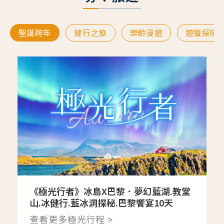
聖誕跨年
健行之旅
樂齡漫遊
遊獵探險
《極光行者》冰島X巴黎．夢幻藍湖.教堂
山.冰健行.藍冰洞探秘.巴黎饗宴10天
查看更多極光行程 >