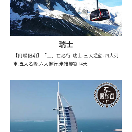
瑞士
【阿聯假期】「士」在必行-瑞士.三大遊船.四大列
車.五大名峰.六大健行.米推饗宴14天