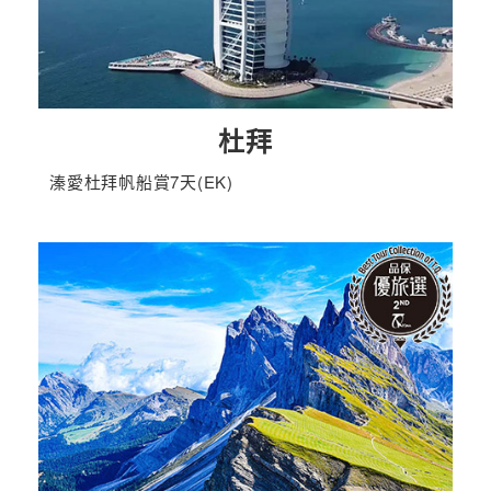
杜拜
溱愛杜拜帆船賞7天(EK)