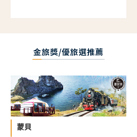
金旅獎/優旅選推薦
蒙貝