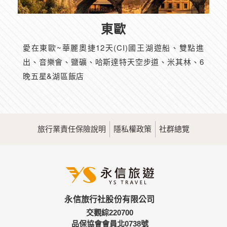
東歐
愛在東歐~華麗奧捷12天(CI)國王湖遊船、雙點進
出、音樂會、鹽礦、哈斯達特天空步道、米其林、6
晚五星&湖區飯店
旅行業責任保險說明
隱私權政策
社群總覽
永信旅行社股份有限公司
交觀綜220700
品保協會會員北0738號