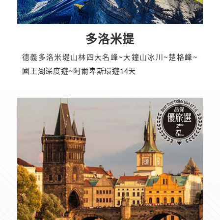
多洛米提
德義多洛米堤山林四大名峰~大鐘山冰川~楚格峰~
國王湖深度遊~阿爾卑斯環遊14天