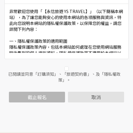
非常歡迎您使用「【永信旅遊 YS TRAVEL】」（以下簡稱本網
站），為了讓您能夠安心的使用本網站的各項服務與資訊，特
此向您說明本網站的隱私權保護政策，以保障您的權益，請您
詳閱下列內容：
一、隱私權保護政策的適用範圍
隱私權保護政策內容，包括本網站如何處理在您使用網站服務
時收集到的個人識別資料。隱私權保護政策不適用於本網站以
外的相關連結網站，也不適用於非本網站所委託或參與管理的
人員。
已閱讀並同意「訂購須知」、「旅遊契約書」、及「隱私權政
二、個人資料的蒐集、處理及利用方式
策」。
當您造訪本網站或使用本網站所提供之功能服務時，我們將視
該服務功能性質，請您提供必要的個人資料，並在該特定目的
範圍內處理及利用您的個人資料；非經您書面同意，本網站不
截止報名
取消
會將個人資料用於其他用途。
本網站在您使用服務信箱、問卷調查等互動性功能時，會保留
您所提供的姓名、電子郵件地址、聯絡方式及使用時間等。
於一般瀏覽時，伺服器會自行記錄相關行徑，包括您使用連線
設備的IP位址、使用時間、使用的瀏覽器、瀏覽及點選資料記
錄等，做為我們增進網站服務的參考依據，此記錄為內部應