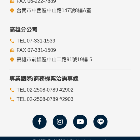
FAX 06-222-7889
們的Cookie，若您不願接受Cookie的寫入，您可在您使用的
瀏覽器功能項中設定隱私權等級為高，即可拒絕Cookie的寫
台南市中西區中山路147號8樓A室
入，但可能會導至網站某些功能無法正常執行。
七、隱私權保護政策之修正
高雄分公司
本網站隱私權保護政策將因應需求隨時進行修正，修正後的條
TEL 07-331-1539
款將刊登於網站上。
FAX 07-331-1509
高雄市前鎮區中山二路91號19樓-5
專業國際/商務機票洽詢專線
TEL 02-2508-0789 #2902
TEL 02-2508-0789 #2903