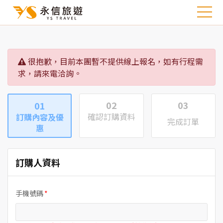
很抱歉，目前本團暫不提供線上報名，如有行程需
求，請來電洽詢。
02
03
01
確認訂購資料
訂購內容及優
完成訂單
惠
訂購人資料
手機號碼