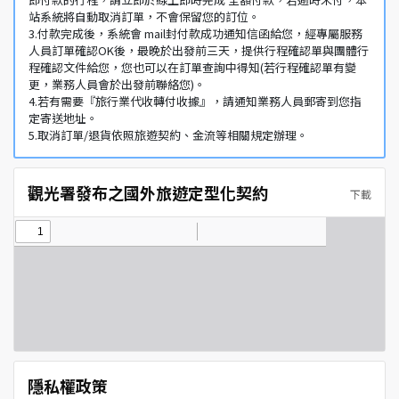
站系統將自動取消訂單，不會保留您的訂位。
3.付款完成後，系統會 mail封付款成功通知信函給您，經專屬服務
人員訂單確認OK後，最晚於出發前三天，提供行程確認單與團體行
程確認文件給您，您也可以在訂單查詢中得知(若行程確認單有變
更，業務人員會於出發前聯絡您)。
4.若有需要『旅行業代收轉付收據』，請通知業務人員郵寄到您指
定寄送地址。
5.取消訂單/退貨依照旅遊契約、金流等相關規定辦理。
觀光署發布之國外旅遊定型化契約
下載
隱私權政策