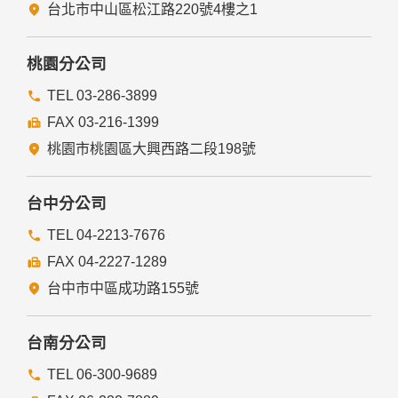
五、與第三人共用個人資料之政策
台北市中山區松江路220號4樓之1
本網站絕不會提供、交換、出租或出售任何您的個人資料給其
他個人、團體、私人企業或公務機關，但有法律依據或合約義
務者，不在此限。
桃園分公司
前項但書之情形包括不限於：
TEL 03-286-3899
FAX 03-216-1399
經由您書面同意。
法律明文規定。
桃園市桃園區大興西路二段198號
為免除您生命、身體、自由或財產上之危險。
與公務機關或學術研究機構合作，基於公共利益為統計或學術
研究而有必要，且資料經過提供者處理或蒐集者依其揭露方式
台中分公司
無從識別特定之當事人。
當您在網站的行為，違反服務條款或可能損害或妨礙網站與其
TEL 04-2213-7676
他使用者權益或導致任何人遭受損害時，經網站管理單位研析
FAX 04-2227-1289
揭露您的個人資料是為了辨識、聯絡或採取法律行動所必要
者。
台中市中區成功路155號
有利於您的權益。
本網站委託廠商協助蒐集、處理或利用您的個人資料時，將對
委外廠商或個人善盡監督管理之責。
台南分公司
六、Cookie之使用
TEL 06-300-9689
為了提供您最佳的服務，本網站會在您的電腦中放置並取用我