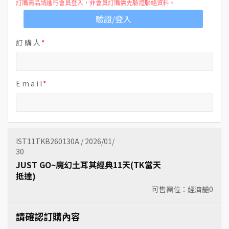
訂購商品請進行會員登入，非會員訂購需先驗證聯絡資料。
驗證/登入
訂 購 人
E m a i l
IST11TKB260130A / 2026/01/
30
JUST GO~魔幻土耳其經典11天(TK當天
抵達)
可售團位：經濟艙
0
請確認訂購內容