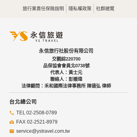
用，決不對外公佈。
旅行業責任保險說明
隱私權政策
社群總覽
為提供精確的服務，我們會將收集的問卷調查內容進行統計與
分析，分析結果之統計數據或說明文字呈現，除供內部研究
外，我們會視需要公佈統計數據及說明文字，但不涉及特定個
人之資料。
三、資料之保護
本網站主機均設有防火牆、防毒系統等相關的各項資訊安全設
永信旅行社股份有限公司
備及必要的安全防護措施，加以保護網站及您的個人資料採用
嚴格的保護措施，只由經過授權的人員才能接觸您的個人資
交觀綜220700
料，相關處理人員皆簽有保密合約，如有違反保密義務者，將
品保協會會員北0738號
會受到相關的法律處分。
代表人：黃士元
如因業務需要有必要委託其他單位提供服務時，本網站亦會嚴
聯絡人：彭姍瑋
格要求其遵守保密義務，並且採取必要檢查程序以確定其將確
法律顧問：禾和國際法律事務所 陳德弘 律師
實遵守。
四、網站對外的相關連結
台北總公司
本網站的網頁提供其他網站的網路連結，您也可經由本網站所
提供的連結，點選進入其他網站。但該連結網站不適用本網站
TEL 02-2508-0789
的隱私權保護政策，您必須參考該連結網站中的隱私權保護政
FAX 02-2521-8979
策。
service@ystravel.com.tw