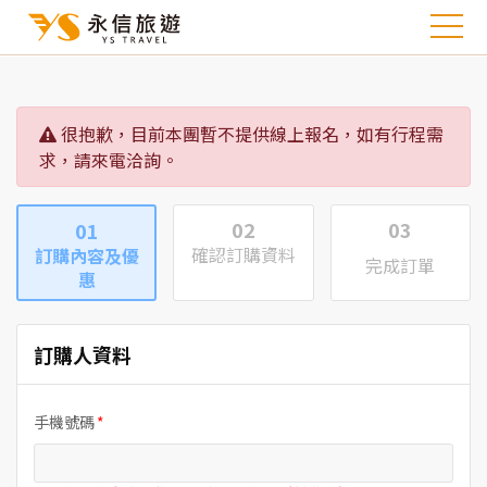
很抱歉，目前本團暫不提供線上報名，如有行程需
求，請來電洽詢。
02
03
01
確認訂購資料
訂購內容及優
完成訂單
惠
訂購人資料
手機號碼