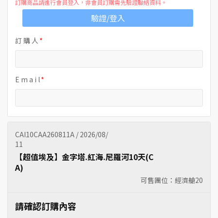
訂購商品請進行會員登入，非會員訂購需先驗證聯絡資料。
驗證/登入
訂 購 人
E m a i l
CAI10CAA260811A / 2026/08/
11
【超值埃及】金字塔.紅海.尼羅河10天(C
A)
可售團位：經濟艙
20
請確認訂購內容