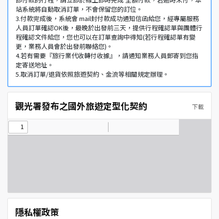
站系統將自動取消訂單，不會保留您的訂位。
3.付款完成後，系統會 mail封付款成功通知信函給您，經專屬服務
人員訂單確認OK後，最晚於出發前三天，提供行程確認單與團體行
程確認文件給您，您也可以在訂單查詢中得知(若行程確認單有變
更，業務人員會於出發前聯絡您)。
4.若有需要『旅行業代收轉付收據』，請通知業務人員郵寄到您指
定寄送地址。
5.取消訂單/退貨依照旅遊契約、金流等相關規定辦理。
觀光署發布之國外旅遊定型化契約
下載
隱私權政策