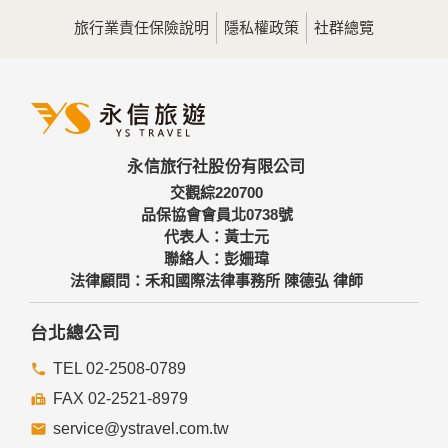
用，決不對外公佈。
旅行業責任保險說明
隱私權政策
社群總覽
為提供精確的服務，我們會將收集的問卷調查內容進行統計與
分析，分析結果之統計數據或說明文字呈現，除供內部研究
外，我們會視需要公佈統計數據及說明文字，但不涉及特定個
人之資料。
三、資料之保護
本網站主機均設有防火牆、防毒系統等相關的各項資訊安全設
永信旅行社股份有限公司
備及必要的安全防護措施，加以保護網站及您的個人資料採用
嚴格的保護措施，只由經過授權的人員才能接觸您的個人資
交觀綜220700
料，相關處理人員皆簽有保密合約，如有違反保密義務者，將
品保協會會員北0738號
會受到相關的法律處分。
代表人：黃士元
如因業務需要有必要委託其他單位提供服務時，本網站亦會嚴
聯絡人：彭姍瑋
格要求其遵守保密義務，並且採取必要檢查程序以確定其將確
法律顧問：禾和國際法律事務所 陳德弘 律師
實遵守。
四、網站對外的相關連結
台北總公司
本網站的網頁提供其他網站的網路連結，您也可經由本網站所
提供的連結，點選進入其他網站。但該連結網站不適用本網站
TEL 02-2508-0789
的隱私權保護政策，您必須參考該連結網站中的隱私權保護政
FAX 02-2521-8979
策。
service@ystravel.com.tw