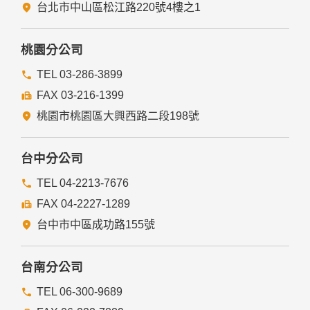
五、與第三人共用個人資料之政策
台北市中山區松江路220號4樓之1
本網站絕不會提供、交換、出租或出售任何您的個人資料給其
他個人、團體、私人企業或公務機關，但有法律依據或合約義
務者，不在此限。
桃園分公司
前項但書之情形包括不限於：
TEL 03-286-3899
FAX 03-216-1399
經由您書面同意。
法律明文規定。
桃園市桃園區大興西路二段198號
為免除您生命、身體、自由或財產上之危險。
與公務機關或學術研究機構合作，基於公共利益為統計或學術
研究而有必要，且資料經過提供者處理或蒐集者依其揭露方式
台中分公司
無從識別特定之當事人。
當您在網站的行為，違反服務條款或可能損害或妨礙網站與其
TEL 04-2213-7676
他使用者權益或導致任何人遭受損害時，經網站管理單位研析
FAX 04-2227-1289
揭露您的個人資料是為了辨識、聯絡或採取法律行動所必要
者。
台中市中區成功路155號
有利於您的權益。
本網站委託廠商協助蒐集、處理或利用您的個人資料時，將對
委外廠商或個人善盡監督管理之責。
台南分公司
六、Cookie之使用
TEL 06-300-9689
為了提供您最佳的服務，本網站會在您的電腦中放置並取用我