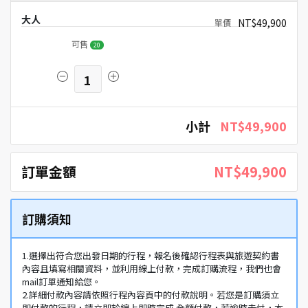
大人
NT$49,900
可售
20
1
小計
NT$49,900
訂單金額
NT$49,900
訂購須知
1.選擇出符合您出發日期的行程，報名後確認行程表與旅遊契約書
內容且填寫相關資料，並利用線上付款，完成訂購流程，我們也會
mail訂單通知給您。
2.詳細付款內容請依照行程內容頁中的付款說明。若您是訂購須立
即付款的行程，請立即於線上即時完成 全額付款，若逾時未付，本