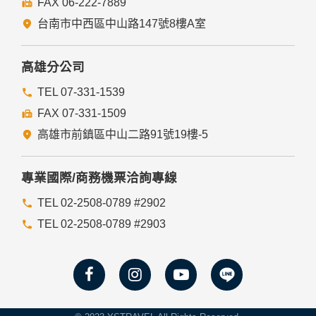
FAX 06-222-7889
們的Cookie，若您不願接受Cookie的寫入，您可在您使用的
瀏覽器功能項中設定隱私權等級為高，即可拒絕Cookie的寫
台南市中西區中山路147號8樓A室
入，但可能會導至網站某些功能無法正常執行。
七、隱私權保護政策之修正
高雄分公司
本網站隱私權保護政策將因應需求隨時進行修正，修正後的條
TEL 07-331-1539
款將刊登於網站上。
FAX 07-331-1509
高雄市前鎮區中山二路91號19樓-5
專業國際/商務機票洽詢專線
TEL 02-2508-0789 #2902
TEL 02-2508-0789 #2903