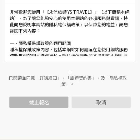
非常歡迎您使用「【永信旅遊 YS TRAVEL】」（以下簡稱本網
站），為了讓您能夠安心的使用本網站的各項服務與資訊，特
此向您說明本網站的隱私權保護政策，以保障您的權益，請您
詳閱下列內容：
一、隱私權保護政策的適用範圍
隱私權保護政策內容，包括本網站如何處理在您使用網站服務
時收集到的個人識別資料。隱私權保護政策不適用於本網站以
外的相關連結網站，也不適用於非本網站所委託或參與管理的
人員。
已閱讀並同意「訂購須知」、「旅遊契約書」、及「隱私權政
二、個人資料的蒐集、處理及利用方式
策」。
當您造訪本網站或使用本網站所提供之功能服務時，我們將視
該服務功能性質，請您提供必要的個人資料，並在該特定目的
範圍內處理及利用您的個人資料；非經您書面同意，本網站不
截止報名
取消
會將個人資料用於其他用途。
本網站在您使用服務信箱、問卷調查等互動性功能時，會保留
您所提供的姓名、電子郵件地址、聯絡方式及使用時間等。
於一般瀏覽時，伺服器會自行記錄相關行徑，包括您使用連線
設備的IP位址、使用時間、使用的瀏覽器、瀏覽及點選資料記
錄等，做為我們增進網站服務的參考依據，此記錄為內部應