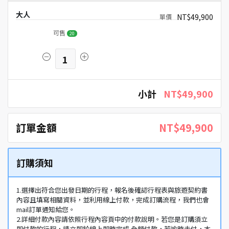
大人
NT$49,900
可售
20
1
小計
NT$49,900
訂單金額
NT$49,900
訂購須知
1.選擇出符合您出發日期的行程，報名後確認行程表與旅遊契約書
內容且填寫相關資料，並利用線上付款，完成訂購流程，我們也會
mail訂單通知給您。
2.詳細付款內容請依照行程內容頁中的付款說明。若您是訂購須立
即付款的行程，請立即於線上即時完成 全額付款，若逾時未付，本