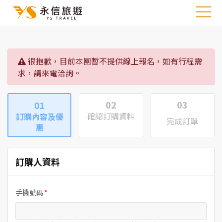
很抱歉，目前本團暫不提供線上報名，如有行程需
求，請來電洽詢。
02
03
01
確認訂購資料
訂購內容及優
完成訂單
惠
訂購人資料
手機號碼