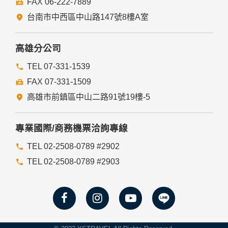
FAX 06-222-7889
們的Cookie，若您不願接受Cookie的寫入，您可在您使用的
瀏覽器功能項中設定隱私權等級為高，即可拒絕Cookie的寫
台南市中西區中山路147號8樓A室
入，但可能會導至網站某些功能無法正常執行。
七、隱私權保護政策之修正
高雄分公司
本網站隱私權保護政策將因應需求隨時進行修正，修正後的條
TEL 07-331-1539
款將刊登於網站上。
FAX 07-331-1509
高雄市前鎮區中山二路91號19樓-5
專業國際/商務機票洽詢專線
TEL 02-2508-0789 #2902
TEL 02-2508-0789 #2903