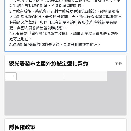
站系統將自動取消訂單，不會保留您的訂位。
3.付款完成後，系統會 mail封付款成功通知信函給您，經專屬服務
人員訂單確認OK後，最晚於出發前三天，提供行程確認單與團體行
程確認文件給您，您也可以在訂單查詢中得知(若行程確認單有變
更，業務人員會於出發前聯絡您)。
4.若有需要『旅行業代收轉付收據』，請通知業務人員郵寄到您指
定寄送地址。
5.取消訂單/退貨依照旅遊契約、金流等相關規定辦理。
觀光署發布之國外旅遊定型化契約
下載
隱私權政策