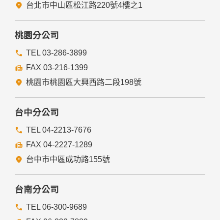
五、與第三人共用個人資料之政策
台北市中山區松江路220號4樓之1
本網站絕不會提供、交換、出租或出售任何您的個人資料給其
他個人、團體、私人企業或公務機關，但有法律依據或合約義
務者，不在此限。
桃園分公司
前項但書之情形包括不限於：
TEL 03-286-3899
FAX 03-216-1399
經由您書面同意。
法律明文規定。
桃園市桃園區大興西路二段198號
為免除您生命、身體、自由或財產上之危險。
與公務機關或學術研究機構合作，基於公共利益為統計或學術
研究而有必要，且資料經過提供者處理或蒐集者依其揭露方式
台中分公司
無從識別特定之當事人。
當您在網站的行為，違反服務條款或可能損害或妨礙網站與其
TEL 04-2213-7676
他使用者權益或導致任何人遭受損害時，經網站管理單位研析
FAX 04-2227-1289
揭露您的個人資料是為了辨識、聯絡或採取法律行動所必要
者。
台中市中區成功路155號
有利於您的權益。
本網站委託廠商協助蒐集、處理或利用您的個人資料時，將對
委外廠商或個人善盡監督管理之責。
台南分公司
六、Cookie之使用
TEL 06-300-9689
為了提供您最佳的服務，本網站會在您的電腦中放置並取用我