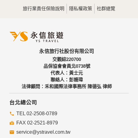
用，決不對外公佈。
旅行業責任保險說明
隱私權政策
社群總覽
為提供精確的服務，我們會將收集的問卷調查內容進行統計與
分析，分析結果之統計數據或說明文字呈現，除供內部研究
外，我們會視需要公佈統計數據及說明文字，但不涉及特定個
人之資料。
三、資料之保護
本網站主機均設有防火牆、防毒系統等相關的各項資訊安全設
永信旅行社股份有限公司
備及必要的安全防護措施，加以保護網站及您的個人資料採用
嚴格的保護措施，只由經過授權的人員才能接觸您的個人資
交觀綜220700
料，相關處理人員皆簽有保密合約，如有違反保密義務者，將
品保協會會員北0738號
會受到相關的法律處分。
代表人：黃士元
如因業務需要有必要委託其他單位提供服務時，本網站亦會嚴
聯絡人：彭姍瑋
格要求其遵守保密義務，並且採取必要檢查程序以確定其將確
法律顧問：禾和國際法律事務所 陳德弘 律師
實遵守。
四、網站對外的相關連結
台北總公司
本網站的網頁提供其他網站的網路連結，您也可經由本網站所
提供的連結，點選進入其他網站。但該連結網站不適用本網站
TEL 02-2508-0789
的隱私權保護政策，您必須參考該連結網站中的隱私權保護政
FAX 02-2521-8979
策。
service@ystravel.com.tw