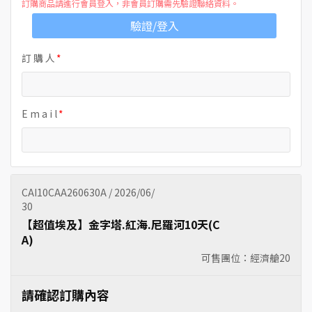
訂購商品請進行會員登入，非會員訂購需先驗證聯絡資料。
驗證/登入
訂 購 人
E m a i l
CAI10CAA260630A / 2026/06/
30
【超值埃及】金字塔.紅海.尼羅河10天(C
A)
可售團位：經濟艙
20
請確認訂購內容