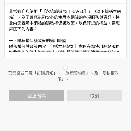
非常歡迎您使用「【永信旅遊 YS TRAVEL】」（以下簡稱本網
站），為了讓您能夠安心的使用本網站的各項服務與資訊，特
此向您說明本網站的隱私權保護政策，以保障您的權益，請您
詳閱下列內容：
一、隱私權保護政策的適用範圍
隱私權保護政策內容，包括本網站如何處理在您使用網站服務
時收集到的個人識別資料。隱私權保護政策不適用於本網站以
外的相關連結網站，也不適用於非本網站所委託或參與管理的
人員。
已閱讀並同意「訂購須知」、「旅遊契約書」、及「隱私權政
二、個人資料的蒐集、處理及利用方式
策」。
當您造訪本網站或使用本網站所提供之功能服務時，我們將視
該服務功能性質，請您提供必要的個人資料，並在該特定目的
範圍內處理及利用您的個人資料；非經您書面同意，本網站不
截止報名
取消
會將個人資料用於其他用途。
本網站在您使用服務信箱、問卷調查等互動性功能時，會保留
您所提供的姓名、電子郵件地址、聯絡方式及使用時間等。
於一般瀏覽時，伺服器會自行記錄相關行徑，包括您使用連線
設備的IP位址、使用時間、使用的瀏覽器、瀏覽及點選資料記
錄等，做為我們增進網站服務的參考依據，此記錄為內部應