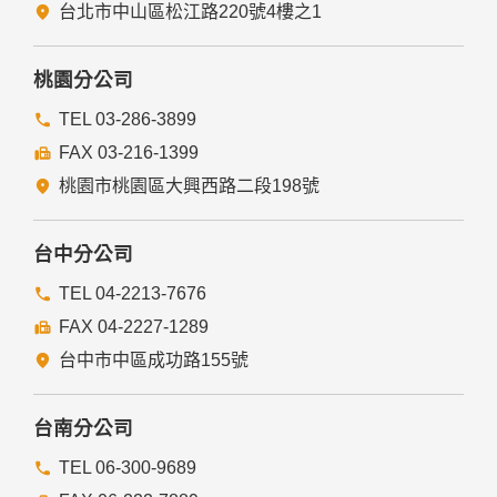
五、與第三人共用個人資料之政策
台北市中山區松江路220號4樓之1
本網站絕不會提供、交換、出租或出售任何您的個人資料給其
他個人、團體、私人企業或公務機關，但有法律依據或合約義
務者，不在此限。
桃園分公司
前項但書之情形包括不限於：
TEL 03-286-3899
FAX 03-216-1399
經由您書面同意。
法律明文規定。
桃園市桃園區大興西路二段198號
為免除您生命、身體、自由或財產上之危險。
與公務機關或學術研究機構合作，基於公共利益為統計或學術
研究而有必要，且資料經過提供者處理或蒐集者依其揭露方式
台中分公司
無從識別特定之當事人。
當您在網站的行為，違反服務條款或可能損害或妨礙網站與其
TEL 04-2213-7676
他使用者權益或導致任何人遭受損害時，經網站管理單位研析
FAX 04-2227-1289
揭露您的個人資料是為了辨識、聯絡或採取法律行動所必要
者。
台中市中區成功路155號
有利於您的權益。
本網站委託廠商協助蒐集、處理或利用您的個人資料時，將對
委外廠商或個人善盡監督管理之責。
台南分公司
六、Cookie之使用
TEL 06-300-9689
為了提供您最佳的服務，本網站會在您的電腦中放置並取用我