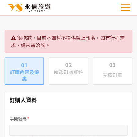
很抱歉，目前本團暫不提供線上報名，如有行程需
求，請來電洽詢。
02
03
01
確認訂購資料
訂購內容及優
完成訂單
惠
訂購人資料
手機號碼