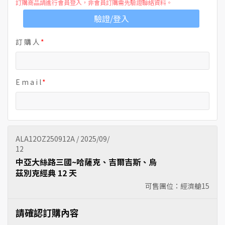
訂購商品請進行會員登入，非會員訂購需先驗證聯絡資料。
驗證/登入
訂 購 人
E m a i l
ALA12OZ250912A / 2025/09/
12
中亞大絲路三國~哈薩克、吉爾吉斯、烏
茲別克經典 12 天
可售團位：經濟艙
15
請確認訂購內容