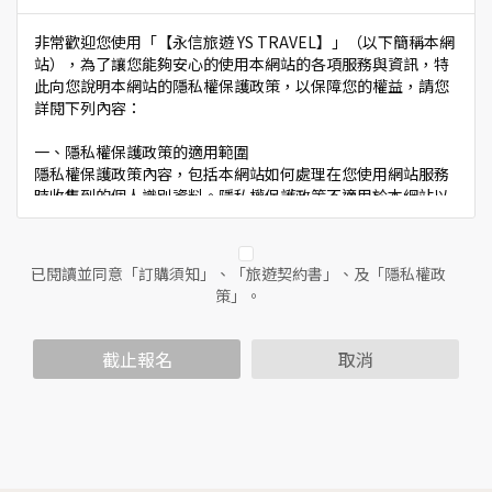
非常歡迎您使用「【永信旅遊 YS TRAVEL】」（以下簡稱本網
站），為了讓您能夠安心的使用本網站的各項服務與資訊，特
此向您說明本網站的隱私權保護政策，以保障您的權益，請您
詳閱下列內容：
一、隱私權保護政策的適用範圍
隱私權保護政策內容，包括本網站如何處理在您使用網站服務
時收集到的個人識別資料。隱私權保護政策不適用於本網站以
外的相關連結網站，也不適用於非本網站所委託或參與管理的
人員。
已閱讀並同意「訂購須知」、「旅遊契約書」、及「隱私權政
二、個人資料的蒐集、處理及利用方式
策」。
當您造訪本網站或使用本網站所提供之功能服務時，我們將視
該服務功能性質，請您提供必要的個人資料，並在該特定目的
範圍內處理及利用您的個人資料；非經您書面同意，本網站不
截止報名
取消
會將個人資料用於其他用途。
本網站在您使用服務信箱、問卷調查等互動性功能時，會保留
您所提供的姓名、電子郵件地址、聯絡方式及使用時間等。
於一般瀏覽時，伺服器會自行記錄相關行徑，包括您使用連線
設備的IP位址、使用時間、使用的瀏覽器、瀏覽及點選資料記
錄等，做為我們增進網站服務的參考依據，此記錄為內部應