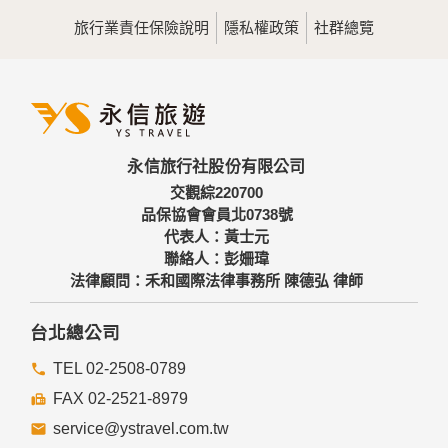
用，決不對外公佈。
旅行業責任保險說明
隱私權政策
社群總覽
為提供精確的服務，我們會將收集的問卷調查內容進行統計與
分析，分析結果之統計數據或說明文字呈現，除供內部研究
外，我們會視需要公佈統計數據及說明文字，但不涉及特定個
人之資料。
三、資料之保護
本網站主機均設有防火牆、防毒系統等相關的各項資訊安全設
永信旅行社股份有限公司
備及必要的安全防護措施，加以保護網站及您的個人資料採用
嚴格的保護措施，只由經過授權的人員才能接觸您的個人資
交觀綜220700
料，相關處理人員皆簽有保密合約，如有違反保密義務者，將
品保協會會員北0738號
會受到相關的法律處分。
代表人：黃士元
如因業務需要有必要委託其他單位提供服務時，本網站亦會嚴
聯絡人：彭姍瑋
格要求其遵守保密義務，並且採取必要檢查程序以確定其將確
法律顧問：禾和國際法律事務所 陳德弘 律師
實遵守。
四、網站對外的相關連結
台北總公司
本網站的網頁提供其他網站的網路連結，您也可經由本網站所
提供的連結，點選進入其他網站。但該連結網站不適用本網站
TEL 02-2508-0789
的隱私權保護政策，您必須參考該連結網站中的隱私權保護政
FAX 02-2521-8979
策。
service@ystravel.com.tw