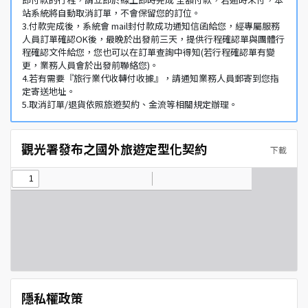
站系統將自動取消訂單，不會保留您的訂位。
3.付款完成後，系統會 mail封付款成功通知信函給您，經專屬服務
人員訂單確認OK後，最晚於出發前三天，提供行程確認單與團體行
程確認文件給您，您也可以在訂單查詢中得知(若行程確認單有變
更，業務人員會於出發前聯絡您)。
4.若有需要『旅行業代收轉付收據』，請通知業務人員郵寄到您指
定寄送地址。
5.取消訂單/退貨依照旅遊契約、金流等相關規定辦理。
觀光署發布之國外旅遊定型化契約
下載
隱私權政策