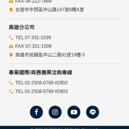
FAX 06-222-7889
們的Cookie，若您不願接受Cookie的寫入，您可在您使用的
瀏覽器功能項中設定隱私權等級為高，即可拒絕Cookie的寫
台南市中西區中山路147號8樓A室
入，但可能會導至網站某些功能無法正常執行。
七、隱私權保護政策之修正
高雄分公司
本網站隱私權保護政策將因應需求隨時進行修正，修正後的條
TEL 07-331-1539
款將刊登於網站上。
FAX 07-331-1509
高雄市前鎮區中山二路91號19樓-5
專業國際/商務機票洽詢專線
TEL 02-2508-0789 #2902
TEL 02-2508-0789 #2903