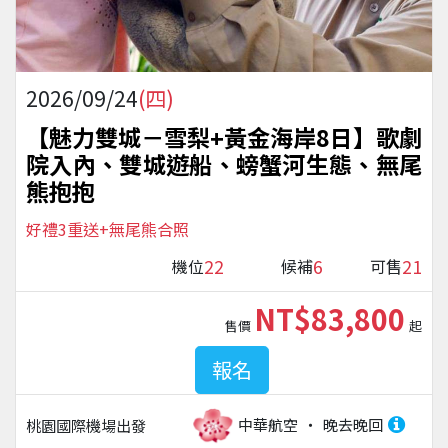
2026/09/24
(四)
【魅力雙城－雪梨+黃金海岸8日】歌劇
院入內、雙城遊船、螃蟹河生態、無尾
熊抱抱
好禮3重送+無尾熊合照
22
6
21
機位
候補
可售
NT$83,800
售價
起
報名
中華航空
晚去晚回
桃園國際機場
出發