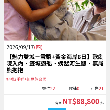
2026/09/17
(四)
【魅力雙城－雪梨+黃金海岸8日】歌劇
院入內、雙城遊船、螃蟹河生態、無尾
熊抱抱
好禮3重送+無尾熊合照
22
0
21
機位
候補
可售
NT$88,800
售價
起