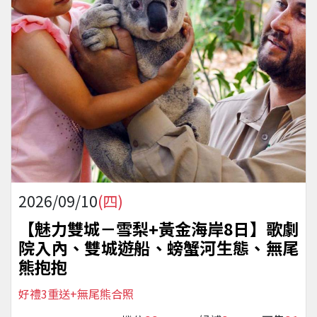
2026/09/10
(四)
【魅力雙城－雪梨+黃金海岸8日】歌劇
院入內、雙城遊船、螃蟹河生態、無尾
熊抱抱
好禮3重送+無尾熊合照