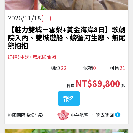
2026/11/18
(三)
【魅力雙城－雪梨+黃金海岸8日】歌劇
院入內、雙城遊船、螃蟹河生態、無尾
熊抱抱
好禮3重送+無尾熊合照
22
0
21
機位
候補
可售
NT$89,800
售價
起
報名
中華航空
晚去晚回
桃園國際機場
出發