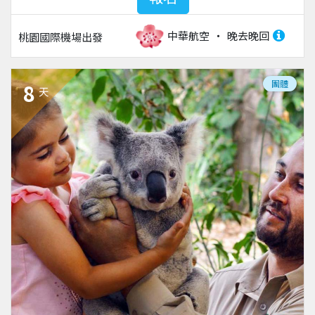
中華航空
晚去晚回
桃園國際機場
出發
團體
8
天