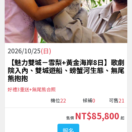
2026/10/25
(日)
【魅力雙城－雪梨+黃金海岸8日】歌劇
院入內、雙城遊船、螃蟹河生態、無尾
熊抱抱
好禮3重送+無尾熊合照
22
0
21
機位
候補
可售
NT$85,800
售價
起
報名