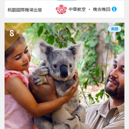
中華航空
晚去晚回
桃園國際機場
出發
團體
8
天