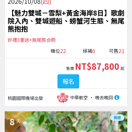
2026/10/08
(四)
【魅力雙城－雪梨+黃金海岸8日】歌劇
院入內、雙城遊船、螃蟹河生態、無尾
熊抱抱
好禮3重送+無尾熊合照
22
0
21
機位
候補
可售
NT$87,800
售價
起
報名
中華航空
晚去晚回
桃園國際機場
出發
團體
8
天