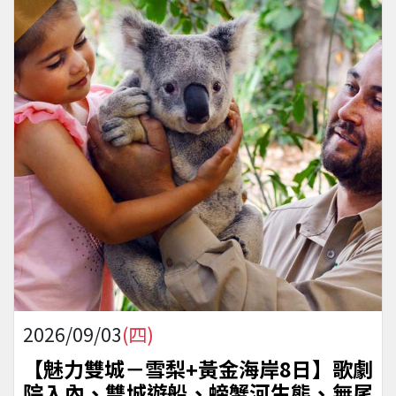
2026/09/03
(四)
【魅力雙城－雪梨+黃金海岸8日】歌劇
院入內、雙城遊船、螃蟹河生態、無尾