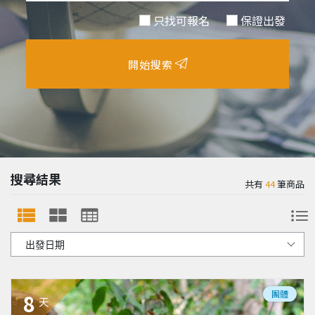
只找可報名
保證出發
開始搜索
搜尋結果
共有
44
筆商品
團體
8
天