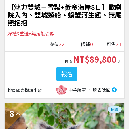
【魅力雙城－雪梨+黃金海岸8日】歌劇
院入內、雙城遊船、螃蟹河生態、無尾
熊抱抱
好禮3重送+無尾熊合照
22
0
21
機位
候補
可售
NT$89,800
售價
起
報名
中華航空
晚去晚回
桃園國際機場
出發
團體
8
天