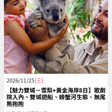
2026/11/25
(三)
【魅力雙城－雪梨+黃金海岸8日】歌劇
院入內、雙城遊船、螃蟹河生態、無尾
熊抱抱