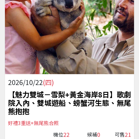
2026/10/22
(四)
【魅力雙城－雪梨+黃金海岸8日】歌劇
院入內、雙城遊船、螃蟹河生態、無尾
熊抱抱
好禮3重送+無尾熊合照
22
0
21
機位
候補
可售