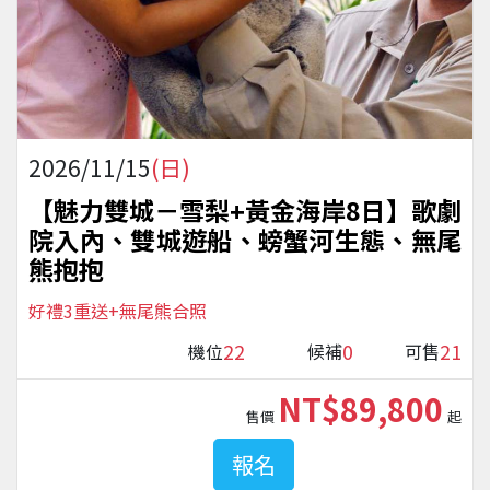
2026/11/15
(日)
【魅力雙城－雪梨+黃金海岸8日】歌劇
院入內、雙城遊船、螃蟹河生態、無尾
熊抱抱
好禮3重送+無尾熊合照
22
0
21
機位
候補
可售
NT$89,800
售價
起
報名