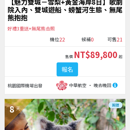
【魅力雙城－雪梨+黃金海岸8日】歌劇
院入內、雙城遊船、螃蟹河生態、無尾
熊抱抱
好禮3重送+無尾熊合照
22
0
21
機位
候補
可售
NT$89,800
售價
起
報名
中華航空
晚去晚回
桃園國際機場
出發
團體
8
天