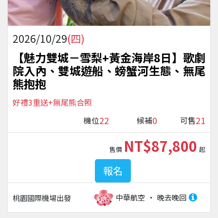
2026/10/29
(四)
【魅力雙城－雪梨+黃金海岸8日】歌劇
院入內、雙城遊船、螃蟹河生態、無尾
熊抱抱
好禮3重送+無尾熊合照
22
0
21
機位
候補
可售
NT$87,800
售價
起
報名
中華航空
晚去晚回
桃園國際機場
出發