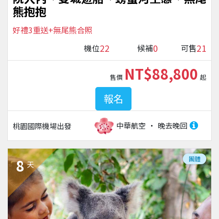
熊抱抱
好禮3重送+無尾熊合照
22
0
21
機位
候補
可售
NT$88,800
售價
起
報名
中華航空
晚去晚回
桃園國際機場
出發
團體
8
天