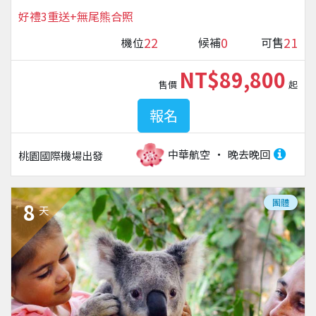
好禮3重送+無尾熊合照
22
0
21
機位
候補
可售
NT$89,800
售價
起
報名
中華航空
晚去晚回
桃園國際機場
出發
團體
8
天