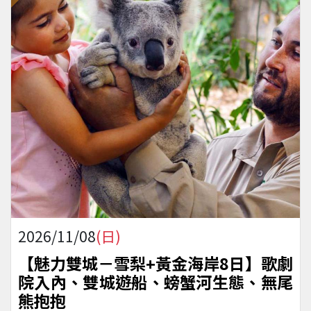
2026/11/08
(日)
【魅力雙城－雪梨+黃金海岸8日】歌劇
院入內、雙城遊船、螃蟹河生態、無尾
熊抱抱