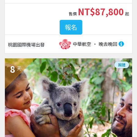
NT$87,800
售價
起
報名
中華航空
晚去晚回
桃園國際機場
出發
團體
8
天