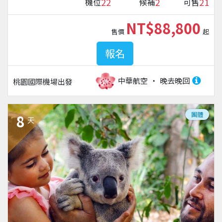
22
2
21
機位
候補
可售
NT$88,800
售價
起
報名
中華航空
晚去晚回
桃園國際機場
出發
團體
8
天