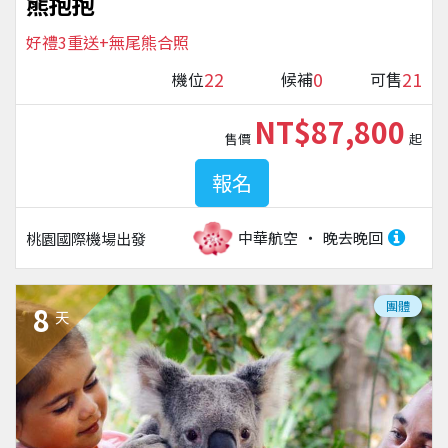
熊抱抱
好禮3重送+無尾熊合照
22
0
21
機位
候補
可售
NT$87,800
售價
起
報名
中華航空
晚去晚回
桃園國際機場
出發
團體
8
天