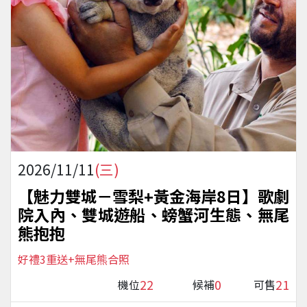
2026/11/11
(三)
【魅力雙城－雪梨+黃金海岸8日】歌劇
院入內、雙城遊船、螃蟹河生態、無尾
熊抱抱
好禮3重送+無尾熊合照
22
0
21
機位
候補
可售