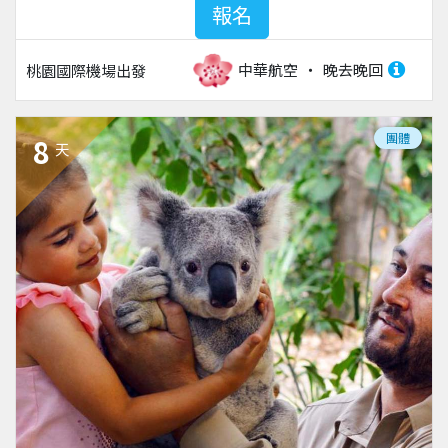
報名
中華航空
晚去晚回
桃園國際機場
出發
團體
8
天