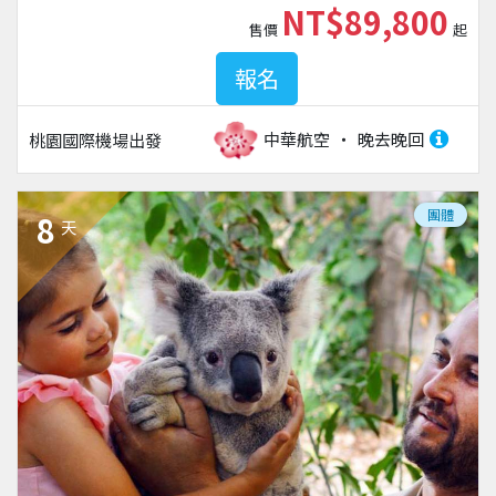
NT$89,800
售價
起
報名
中華航空
晚去晚回
桃園國際機場
出發
團體
8
天