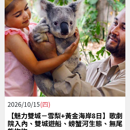
2026/10/15
(四)
【魅力雙城－雪梨+黃金海岸8日】歌劇
院入內、雙城遊船、螃蟹河生態、無尾