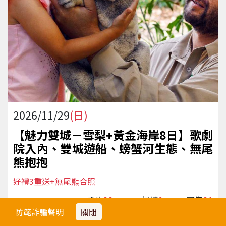
2026/11/29
(日)
【魅力雙城－雪梨+黃金海岸8日】歌劇
院入內、雙城遊船、螃蟹河生態、無尾
熊抱抱
好禮3重送+無尾熊合照
22
0
21
機位
候補
可售
防範詐騙聲明
關閉