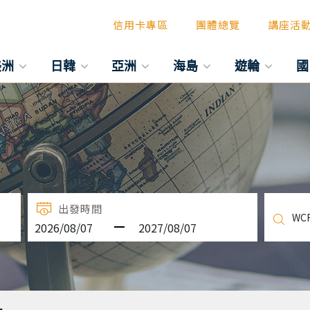
信用卡專區
團體總覽
講座活
美洲
日韓
亞洲
海島
遊輪
國
出發時間