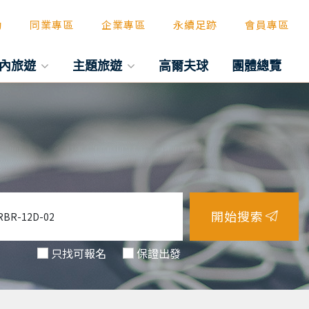
動
同業專區
企業專區
永續足跡
會員專區
內旅遊
主題旅遊
高爾夫球
團體總覽
開始搜索
只找可報名
保證出發