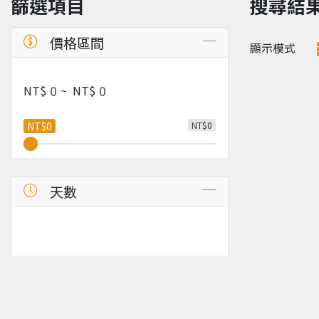
篩選項目
搜尋結
價格區間
顯示模式
NT$
~
NT$
NT$0
NT$0
天數