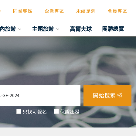
動
同業專區
企業專區
永續足跡
會員專區
內旅遊
主題旅遊
高爾夫球
團體總覽
開始搜索
只找可報名
保證出發