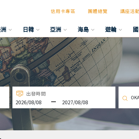
信用卡專區
團體總覽
講座活
美洲
日韓
亞洲
海島
遊輪
國
出發時間