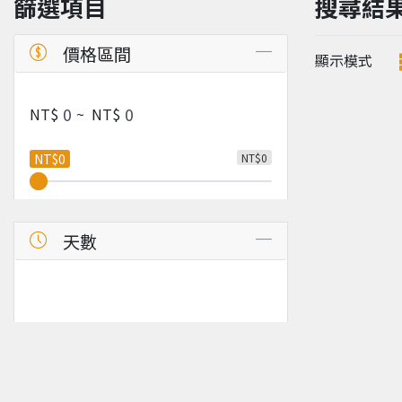
篩選項目
搜尋結
價格區間
顯示模式
NT$
~
NT$
NT$0
NT$0
天數