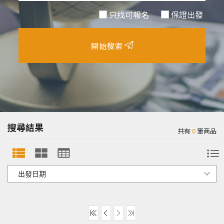
只找可報名
保證出發
開始搜索
搜尋結果
共有
0
筆商品