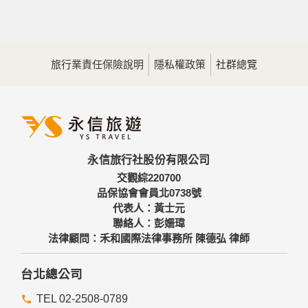
旅行業責任保險說明
隱私權政策
社群總覽
永信旅行社股份有限公司
交觀綜220700
品保協會會員北0738號
代表人：黃士元
聯絡人：彭姍瑋
法律顧問：禾和國際法律事務所 陳德弘 律師
台北總公司
TEL 02-2508-0789