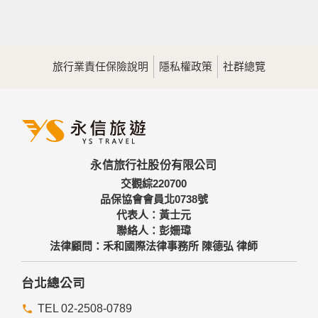
旅行業責任保險說明
隱私權政策
社群總覽
永信旅行社股份有限公司
交觀綜220700
品保協會會員北0738號
代表人：黃士元
聯絡人：彭姍瑋
法律顧問：禾和國際法律事務所 陳德弘 律師
台北總公司
TEL 02-2508-0789