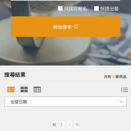
只找可報名
保證出發
開始搜索
搜尋結果
共有
0
筆商品