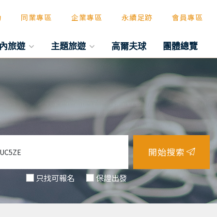
動
同業專區
企業專區
永續足跡
會員專區
內旅遊
主題旅遊
高爾夫球
團體總覽
開始搜索
只找可報名
保證出發