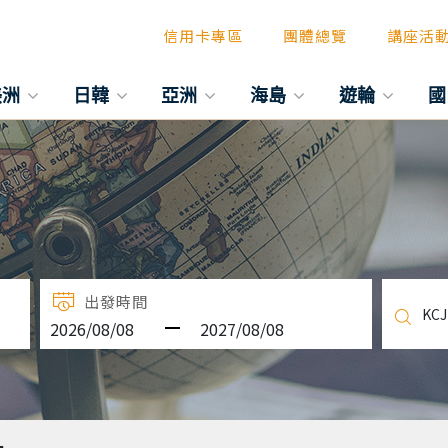
信用卡專區
團體總覽
講座活
美洲
日韓
亞洲
海島
遊輪
國
出發時間