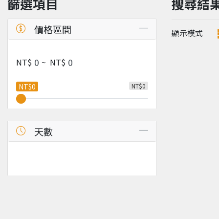
篩選項目
搜尋結
價格區間
顯示模式
NT$
~
NT$
NT$0
NT$0
天數