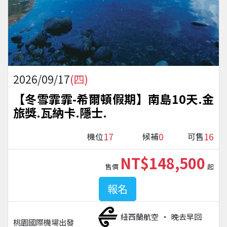
2026/09/17
(四)
【冬雪霏霏-希爾頓假期】南島10天.金
旅獎.瓦納卡.隱士.
17
0
16
機位
候補
可售
NT$148,500
售價
起
報名
紐西蘭航空
晚去早回
桃園國際機場
出發