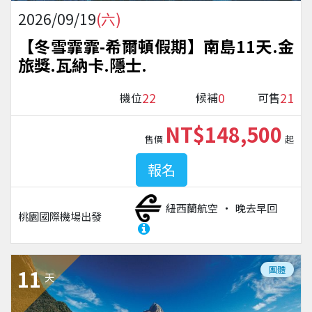
2026/09/19
(六)
【冬雪霏霏-希爾頓假期】南島11天.金
旅獎.瓦納卡.隱士.
22
0
21
機位
候補
可售
NT$148,500
售價
起
報名
紐西蘭航空
晚去早回
桃園國際機場
出發
團體
11
天