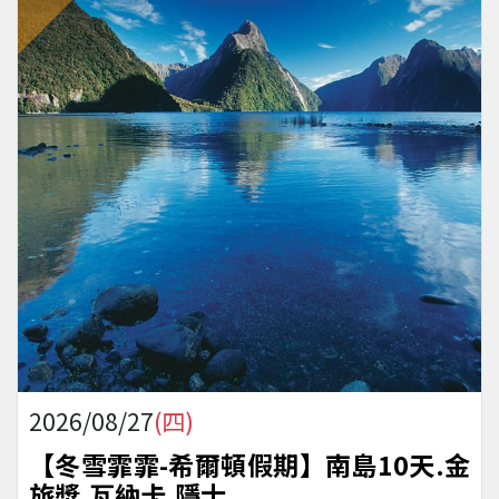
2026/08/27
(四)
【冬雪霏霏-希爾頓假期】南島10天.金
旅獎.瓦納卡.隱士.