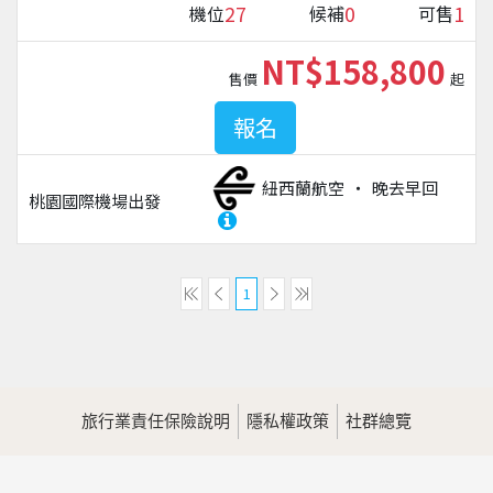
27
0
1
機位
候補
可售
NT$158,800
售價
起
報名
紐西蘭航空
晚去早回
桃園國際機場
出發
1
旅行業責任保險說明
隱私權政策
社群總覽