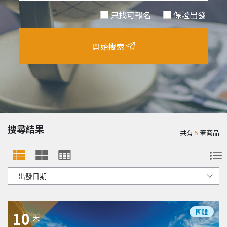
只找可報名
保證出發
開始搜索
搜尋結果
共有
5
筆商品
團體
10
天