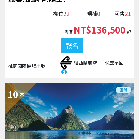
22
0
21
機位
候補
可售
NT$136,500
售價
起
報名
紐西蘭航空
晚去早回
桃園國際機場
出發
團體
10
天