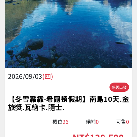
2026/09/03
(四)
保證出發
【冬雪霏霏-希爾頓假期】南島10天.金
旅獎.瓦納卡.隱士.
26
0
0
機位
候補
可售