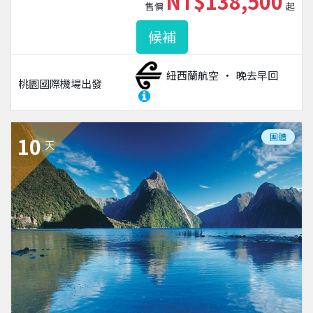
NT$138,500
售價
起
候補
紐西蘭航空
晚去早回
桃園國際機場
出發
團體
10
天