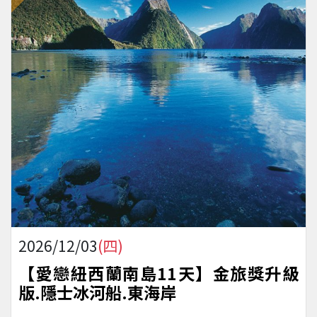
2026/12/03
(四)
【愛戀紐西蘭南島11天】金旅獎升級
版.隱士冰河船.東海岸