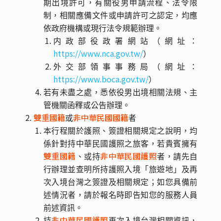
期出境許可，有關役男申請流程、法令限
制，相關應備文件或申請許可之認定，均應
依政府機構或現行法令規範辦理。
内政部役政署網站（網址：
https://www.nca.gov.tw/
）
外交部領事事務局（網址：
https://www.boca.gov.tw/
）
若有未盡之處，悉依役男出境相關法規、主
管機關函釋或公告辦理。
雙重國籍
非中華民國國籍
或
者
本行程關於護照、簽證相關規定之說明，均
係針對持中華民國護照之旅客，若貴賓擁有
雙重國籍
非中華民國護照
、或持
者，請先自
行辦理並查明所持護照入境「旅遊地」及再
次入境台灣之簽證及相關規定；如您具備前
述情況者，請於報名時即告知您的服務人員
前述資訊。
非中華民國護照
持
再次入境台灣相關資訊，