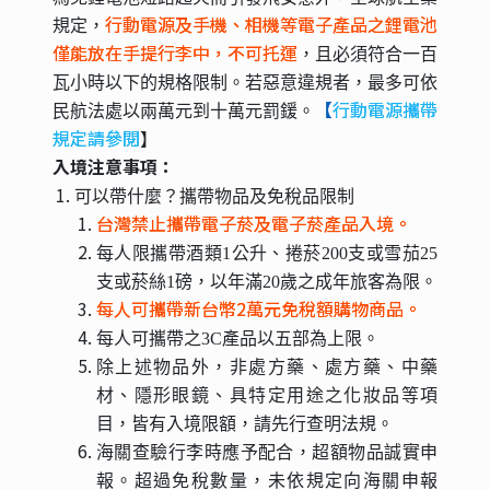
行動電源及手機、相機等電子產品之鋰電池
規定，
僅能放在手提行李中，不可托運
，且必須符合一百
瓦小時以下的規格限制。若惡意違規者，最多可依
【
行動電源攜帶
民航法處以兩萬元到十萬元罰鍰。
規定請參閱
】
入境注意事項：
可以帶什麼？攜帶物品及免稅品限制
台灣禁止攜帶電子菸及電子菸產品入境。
每人限攜帶酒類1公升、捲菸200支或雪茄25
支或菸絲1磅，以年滿20歲之成年旅客為限。
每人可攜帶新台幣2萬元免稅額購物商品。
每人可攜帶之3C產品以五部為上限。
除上述物品外，非處方藥、處方藥、中藥
材、隱形眼鏡、具特定用途之化妝品等項
目，皆有入境限額，請先行查明法規。
海關查驗行李時應予配合，超額物品誠實申
報。超過免稅數量，未依規定向海關申報