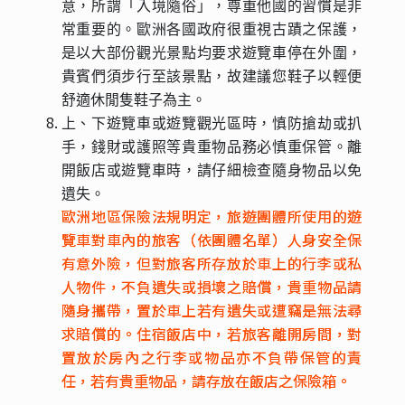
意，所謂「入境隨俗」，尊重他國的習慣是非
常重要的。歐洲各國政府很重視古蹟之保護，
是以大部份觀光景點均要求遊覽車停在外圍，
貴賓們須步行至該景點，故建議您鞋子以輕便
舒適休閒隻鞋子為主。
上、下遊覽車或遊覽觀光區時，慎防搶劫或扒
手，錢財或護照等貴重物品務必慎重保管。離
開飯店或遊覽車時，請仔細檢查隨身物品以免
遺失。
歐洲地區保險法規明定，旅遊團體所使用的遊
覽車對車內的旅客（依團體名單）人身安全保
有意外險，但對旅客所存放於車上的行李或私
人物件，不負遺失或損壞之賠償，貴重物品請
隨身攜帶，置於車上若有遺失或遭竊是無法尋
求賠償的。住宿飯店中，若旅客離開房間，對
置放於房內之行李或物品亦不負帶保管的責
任，若有貴重物品，請存放在飯店之保險箱。