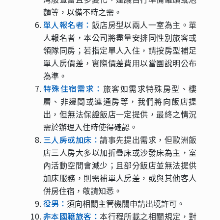
麵等，以備不時之需。
單人報名者：
飯店房型以兩人一室為主。單
人報名者，本公司將盡量安排同性別旅客或
領隊同房；若指定單人入住，請按房型補足
單人房價差，實際價差費用以當團說明公布
為準。
特殊住宿需求：
旅客如需求特殊房型、樓
層、非邊間或連通房等，我們將向飯店提
出，但無法保證飯店一定提供，最終之情況
需於辦理入住時使得確認。
三人房或加床：
請事先提出需求，但歐洲飯
店三人房大多以加折疊床或沙發床為主，室
內活動空間會減少；且部分飯店並無法提供
加床服務，則需補單人房差，或與其他客人
併房住宿，敬請知悉。
役男：
須向相關主管機關申請出境許可。
非本國籍旅客：
本行程所載之相關規定，對