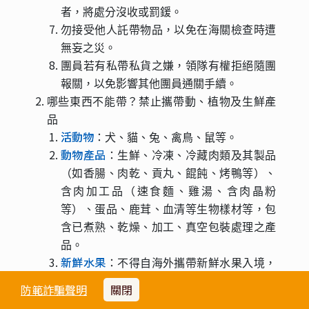
者，將處分沒收或罰鍰。
勿接受他人託帶物品，以免在海關檢查時遭
無妄之災。
團員若有私帶私貨之嫌，領隊有權拒絕隨團
報關，以免影響其他團員通關手續。
哪些東西不能帶？禁止攜帶動、植物及生鮮產
品
活動物
：犬、貓、兔、禽鳥、鼠等。
動物產品
：生鮮、冷凍、冷藏肉類及其製品
（如香腸、肉乾、貢丸、餛飩、烤鴨等）、
含肉加工品（速食麵、雞湯、含肉晶粉
等）、蛋品、鹿茸、血清等生物樣材等，包
含已煮熟、乾燥、加工、真空包裝處理之產
品。
新鮮水果
：不得自海外攜帶新鮮水果入境，
若違反規定除水果被沒收外，將處3萬至5萬
防範詐騙聲明
關閉
元罰鍰。