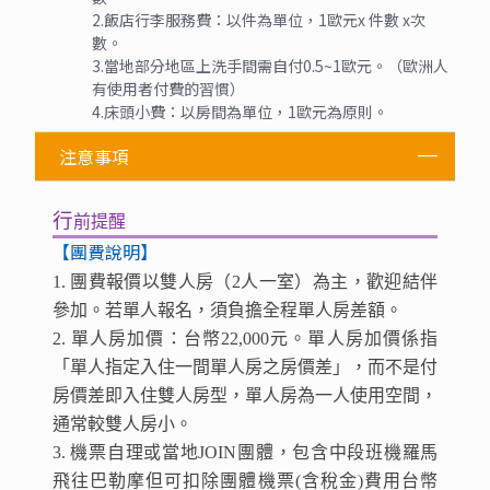
2.飯店行李服務費：以件為單位，1歐元x 件數 x次
數。
3.當地部分地區上洗手間需自付0.5~1歐元。（歐洲人
有使用者付費的習慣）
4.床頭小費：以房間為單位，1歐元為原則。
注意事項
行
前提醒
【團費說明】
1. 團費報價以雙人房（2人一室）為主，歡迎結伴
參加。若單人報名，須負擔全程單人房差額。
2. 單人房加價：台幣22,000元。單人房加價係指
「單人指定入住一間單人房之房價差」，而不是付
房價差即入住雙人房型，單人房為一人使用空間，
通常較雙人房小。
3. 機票自理或當地JOIN團體，
包含中段班機羅馬
飛往
巴勒摩但可
扣除團體機票(含稅金)費用台幣