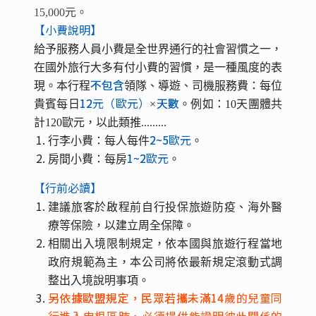
15,000元。
【小費說明】
給予服務人員小費是全世界通行的社會習慣之一，
在國外旅行大多有付小費的習慣，是一種風度的表
不包含
現。本行程
領隊、導遊、司機服務費：每位
12
元（歐元）
天數
貴賓每日
×
。例如：10天團體共
計120歐元，以此類推.........
2~5
歐元
行李小費：每人每件
。
1~2
歐元
房間小費：每房
。
【行前必讀】
建議旅客於啟程前自行投保旅遊防疫、海外醫
療等保險，以建立周全保障。
相關出入境限制規定，依本國與旅遊行程當地
政府規範為主，本公司將依最新規定滾動式調
整出入境說明事項。
另依據歐盟規定，民眾若攜未滿14
歲的兒童同
行進入申根區時，必須提供能證明彼此關係的