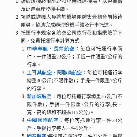
請於班機起飛前2～3小時抵達機場，以免擁擠
及延遲辦理登機手續。
領隊或送機人員將於機場團體集合櫃台前接待
團員，協助完成辦理登機手續及行李托運。
托運行李規定各航空公司依行程和搭乘艙等不
同，免費托運行李計算方式：
中華華航、長榮航空
：每位可托運行李兩
件，一件限重23公斤；手提一件限重7公斤的
行李。
土耳其航空、阿聯酋航空
：每位可托運行李
總重30公斤(不限件數)；手提一件限重7公斤
的行李。
新加坡航空
：每位可托運行李總重25公斤(不
限件數)；手提一件限重7公斤的行李(長、
寬、高的總和不超過115公分)。
中國國際航空
：每位可托運行李一件23公
斤、手提行李每人一件5公斤。
國泰航空
:每位可托運行李一件23公斤；手提