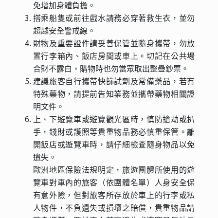
免增加身體負擔。
搭乘船隻或前往戲水請務必穿著救生衣，並勿
超越安全警戒線。
財物及重要證件請妥善保管並隨身攜帶，勿放
置行李箱內、飯店房間或車上。切記在公共場
合財不露白，購物時也勿當眾取出整疊鈔票。
建議旅客自行攜帶快篩試劑及常備藥品，若有
特殊藥物，請提前告知業務並攜帶藥物相關證
明文件。
上、下遊覽車或遊覽觀光區時，慎防搶劫或扒
手，錢財或護照等貴重物品務必慎重保管。離
開飯店或遊覽車時，請仔細檢查隨身物品以免
遺失。
歐洲地區保險法規明定，旅遊團體所使用的遊
覽車對車內的旅客（依團體名單）人身安全保
有意外險，但對旅客所存放於車上的行李或私
人物件，不負遺失或損壞之賠償，貴重物品請