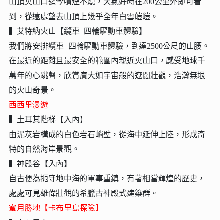
山頂火山口迄今噴煙不熄，天氣好時在200公里外即可看
到，從遠處望去山頂上幾乎全年白雪皚皚。
▍艾特納火山【纜車+四輪驅動車體驗】
我們將安排纜車+四輪驅動車體驗，到達2500公尺的山腰。
在最近的距離且最安全的範圍內親近火山口，感受地球千
萬年的心跳聲，欣賞廣大如宇宙般的遼闊壯觀，浩瀚無垠
的火山奇景。
西西里漫遊
▍土耳其階梯【入內】
由泥灰岩構成的白色岩石峭壁，從海中延伸上陸，形成奇
特的自然海岸景觀。
▍神殿谷【入內】
自古便為扼守地中海的軍事重鎮，有著相當輝煌的歷史，
處處可見雄偉壯觀的希臘古神殿式建築群。
蜜月勝地【卡布里島探險】