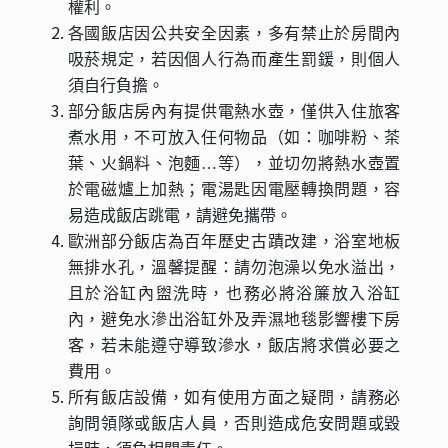
權利。
各國飯店因公共安全因素，多有禁止於房間內
吸菸規定，若因個人行為而產生罰鍰，則個人
須自行負擔。
部分飯店房內有提供電熱水壺，僅供入住旅客
煮水用，不可放入任何物品（如：咖啡粉、茶
葉、火鍋料、泡麵…等），並切勿將熱水壺置
於電磁爐上加熱；電湯匙因電壓轉換問題，容
易造成飯店跳電，請避免攜帶。
歐洲部分飯店為百年歷史古蹟改建，浴室地板
無排水孔，溫馨提醒：請勿泡澡以免水溢出，
且於浴缸內盥洗時，也務必將浴簾放入浴缸
內，避免水滲出浴缸外及弄濕地毯影響樓下房
客，若未能遵守導致滲水，飯店將求償必要之
費用。
所有飯店設備，如有使用方面之疑問，請務必
詢問領隊或飯店人員，否則造成危安問題或毀