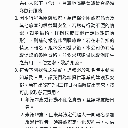
為45人以下（含），台灣地區將會派遣合格領
隊隨行服務。
因本行程為團體旅遊，為確保全團旅遊品質及
其他旅客的權益與安全，若您有行動不便的情
況（如坐輪椅、拄拐杖或其他行走困難的情
形），則請勿報名此團體旅遊。若在未告知的
情況下報名，經本公司發現後，本公司仍有權
取消您的參團資格，並要求您賠償因取消所生
之費用。不便之處，敬請見諒。
符合下列狀況之貴賓，請務必於報名時主動告
知業務人員，讓我們為您提供專業的建議及安
排。若在出發前7個工作日內臨時提出需求，將
可能收取必要費用。
年滿70歲或行動不便之貴賓，且無親友陪同
者。
未滿18歲，且未與法定代理人一同報名參加
旅遊行程者：須將旅遊定型化契約書，提供