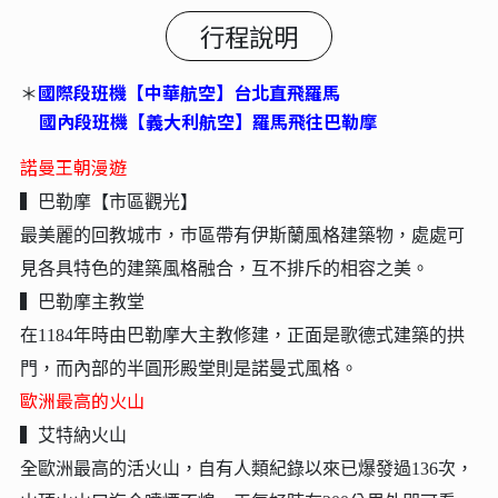
行程說明
國際段班機【中華航空】台北直飛羅馬
＊
國內段班機【義大利航空】羅馬飛往巴勒摩
諾曼王朝漫遊
▍巴勒摩【市區觀光】
最美麗的回教城巿，巿區帶有伊斯蘭風格建築物，處處可
見各具特色的建築風格融合，互不排斥的相容之美。
▍巴勒摩主教堂
在1184年時由巴勒摩大主教修建，正面是歌德式建築的拱
門，而內部的半圓形殿堂則是諾曼式風格。
歐洲最高的火山
▍艾特納火山
全歐洲最高的活火山，自有人類紀錄以來已爆發過136次，