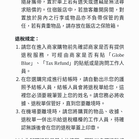
隨身攜帶，置於車上若有遺失或遭竊是無法尋
求賠償的。住宿飯店中，若旅客離開房間，對
置放於房內之行李或物品亦不負帶保管的責
任，若有貴重物品，請存放在飯店之保險箱。
退稅規定：
請您在進入商家購物前先確認商家是否有提供
退稅服務，可經由商家是否有貼「Globe
Blue」、「Tax Refund」的貼紙或是詢問工作人
員。
在您選購完成進行結帳時，請自動出示您的護
照予結帳人員，結帳人員會將退稅單給您，這
裡您必須要親筆簽上您的姓名。請您務必將收
據、退稅單保管好，直到您要離境時。
在機場要離境時，請您將購買的物品、收據、
退稅單一併出示給退稅櫃檯的工作人員，待確
認無誤後會在您的退稅單蓋上印章。