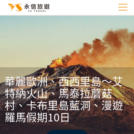
華麗歐洲、西西里島～艾
特納火山、馬泰拉蘑菇
村、卡布里島藍洞、漫遊
羅馬假期10日