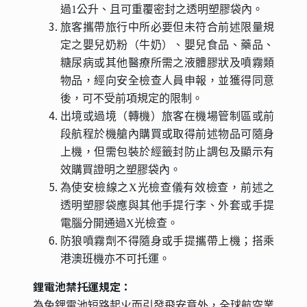
過1公升、且可重覆密封之透明塑膠袋內。
旅客攜帶旅行中所必要但未符合前述限量規
定之嬰兒奶粉（牛奶）、嬰兒食品、藥品、
糖尿病或其他醫療所需之液體膠狀及噴霧類
物品，經向安全檢查人員申報，並獲得同意
後，可不受前項規定的限制。
出境或過境（轉機）旅客在機場管制區或前
段航程於機艙內購買或取得前述物品可隨身
上機，但需包裝於經籤封防止調包及顯示有
效購買證明之塑膠袋內。
為使安檢線之X光檢查儀有效檢查，前述之
透明塑膠袋應與其他手提行李、外套或手提
電腦分開通過X光檢查。
防狼噴霧劑不得隨身或手提攜帶上機；搭乘
港澳班機亦不可托運。
鋰電池禁托運規定：
為免鋰電池短路起火而引發飛安意外，全球航空業