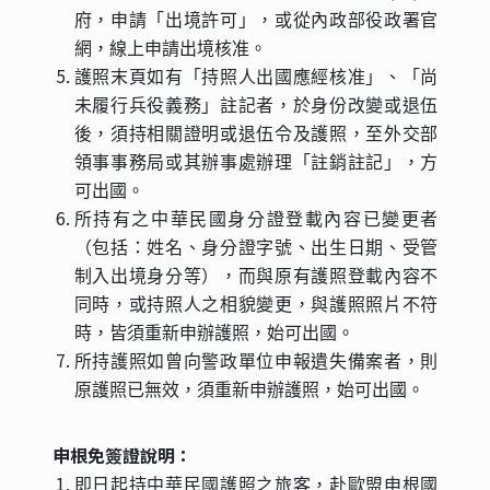
府，申請「出境許可」，或從內政部役政署官
網，線上申請出境核准。
護照末頁如有「持照人出國應經核准」、「尚
未履行兵役義務」註記者，於身份改變或退伍
後，須持相關證明或退伍令及護照，至外交部
領事事務局或其辦事處辦理「註銷註記」，方
可出國。
所持有之中華民國身分證登載內容已變更者
（包括：姓名、身分證字號、出生日期、受管
制入出境身分等），而與原有護照登載內容不
同時，或持照人之相貌變更，與護照照片不符
時，皆須重新申辦護照，始可出國。
所持護照如曾向警政單位申報遺失備案者，則
原護照已無效，須重新申辦護照，始可出國。
申根免簽證說明：
即日起持中華民國護照之旅客，赴歐盟申根國