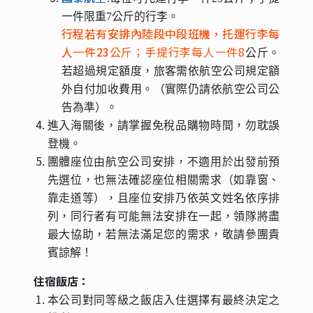
一件限重7公斤的行李。
行程若有安排內陸段中段班機，托運行李每
人一件23
公斤；手提行李每人一件8
公斤。
若超過規定額度，旅客需依航空公司規定額
外自付加收費用。（實際仍請依航空公司公
告為準）。
進入海關後，請掌握免稅品購物時間，勿耽誤
登機。
團體座位由航空公司安排，不適用於出發前預
先選位，也無法確認座位相關需求（如靠窗、
靠走道等），且座位安排乃依英文姓名依序排
列，同行者有可能無法安排在一起，領隊將盡
最大協助，若無法滿足您的需求，敬請參團貴
賓諒解！
住宿飯店：
本公司對同等級之飯店入住選擇有最終決定之