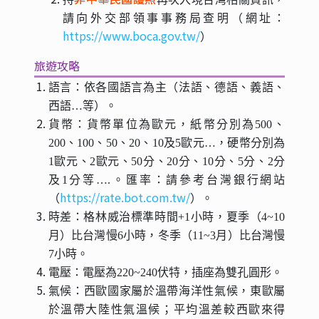
請向外交部領事事務局查明（網址：
https://www.boca.gov.tw/
）
旅遊攻略
語言：依各國語言為主（法語、德語、義語、
西語…等）。
貨幣：貨幣單位為歐元，紙幣分別為500、
200、100、50、20、10及5歐元…，硬幣分別為
1歐元、2歐元、50分、20分、10分、5分、2分
及1分等….。匯率：請參考台灣銀行網站
https://rate.bot.com.tw/
（
）。
時差：格林威治標準時間+1小時，夏季（4~10
月）比台灣慢6小時，冬季（11~3月）比台灣慢
7小時。
電壓：電壓為220~240伏特，插座為雙孔圓形。
氣候：西歐國家屬於溫帶海洋性氣候，東歐屬
於溫帶大陸性氣溫候；平均溫差較西歐來得