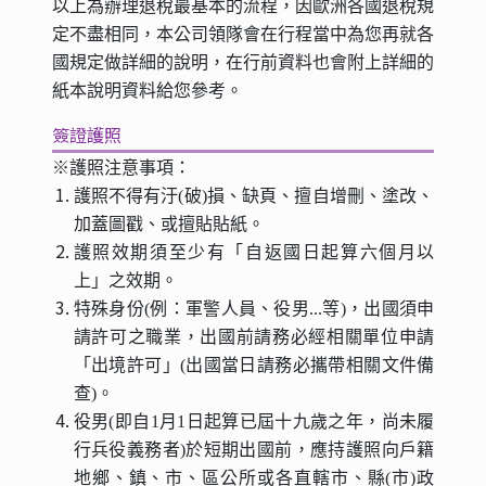
以上為辦理退稅最基本的流程，因歐洲各國退稅規
定不盡相同，本公司領隊會在行程當中為您再就各
國規定做詳細的說明，在行前資料也會附上詳細的
紙本說明資料給您參考。
簽證護照
※護照注意事項：
護照不得有汙(破)損、缺頁、擅自增刪、塗改、
加蓋圖戳、或擅貼貼紙。
護照效期須至少有「自返國日起算六個月以
上」之效期。
特殊身份(例：軍警人員、役男...等)，出國須申
請許可之職業，出國前請務必經相關單位申請
「出境許可」(出國當日請務必攜帶相關文件備
查)。
役男(即自1月1日起算已屆十九歲之年，尚未履
行兵役義務者)於短期出國前，應持護照向戶籍
地鄉、鎮、市、區公所或各直轄市、縣(市)政