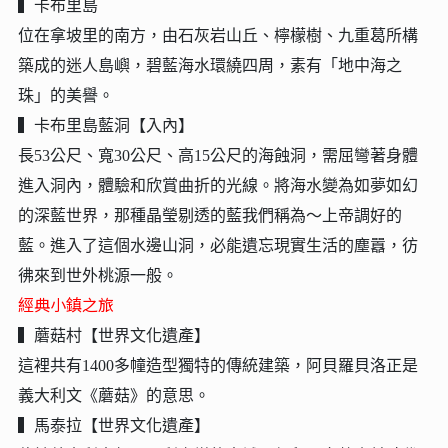
▍卡布里島
位在拿坡里的南方，由石灰岩山丘、檸檬樹、九重葛所構
築成的迷人島嶼，碧藍海水環繞四周，素有「地中海之
珠」的美譽。
▍卡布里島藍洞【入內】
長53公尺、寬30公尺、高15公尺的海蝕洞，需屈彎著身體
進入洞內，體驗和欣賞曲折的光線。將海水變為如夢如幻
的深藍世界，那種晶瑩剔透的藍我們稱為～上帝調好的
藍。進入了這個水邊山洞，必能遺忘現實生活的塵囂，彷
彿來到世外桃源一般。
經典小鎮之旅
▍蘑菇村【世界文化遺產】
這裡共有1400多幢造型獨特的傳統建築，阿貝羅貝洛正是
義大利文《蘑菇》的意思。
▍馬泰拉【世界文化遺產】