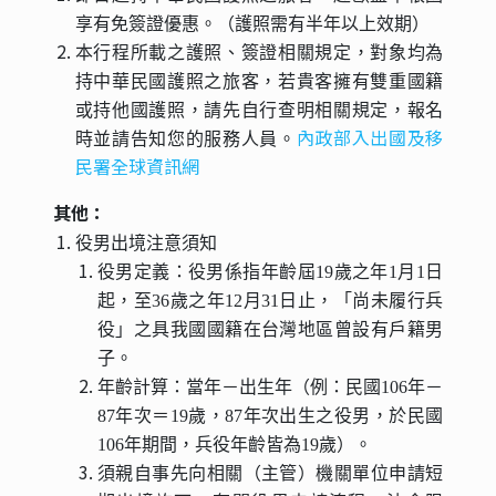
享有免簽證優惠。（護照需有半年以上效期）
本行程所載之護照、簽證相關規定，對象均為
持中華民國護照之旅客，若貴客擁有雙重國籍
或持他國護照，請先自行查明相關規定，報名
內政部入出國及移
時並請告知您的服務人員。
民署全球資訊網
其他：
役男出境注意須知
役男定義：役男係指年齡屆19歲之年1月1日
起，至36歲之年12月31日止，「尚未履行兵
役」之具我國國籍在台灣地區曾設有戶籍男
子。
年齡計算：當年－出生年（例：民國106年－
87年次＝19歲，87年次出生之役男，於民國
106年期間，兵役年齡皆為19歲）。
須親自事先向相關（主管）機關單位申請短