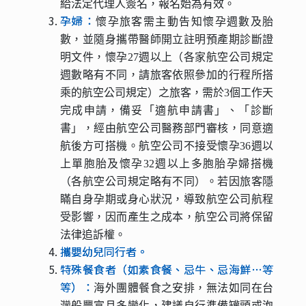
給法定代理人簽名，報名始為有效。
孕婦：
懷孕旅客需主動告知懷孕週數及胎
數，並隨身攜帶醫師開立註明預產期診斷證
明文件，懷孕27週以上（各家航空公司規定
週數略有不同，請旅客依照參加的行程所搭
乘的航空公司規定）之旅客，需於3個工作天
完成申請，備妥「適航申請書」、「診斷
書」，經由航空公司醫務部門審核，同意適
航後方可搭機。航空公司不接受懷孕36週以
上單胞胎及懷孕32週以上多胞胎孕婦搭機
（各航空公司規定略有不同）。若因旅客隱
瞞自身孕期或身心狀況，導致航空公司航程
受影響，因而產生之成本，航空公司將保留
法律追訴權。
攜嬰幼兒同行者。
特殊餐食者（如素食餐、忌牛、忌海鮮…等
等）：
海外團體餐食之安排，無法如同在台
灣般豐富且多變化，建議自行準備罐頭或泡