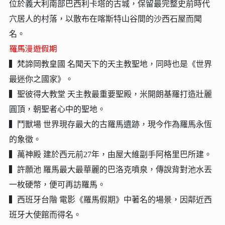
位於義大利南部巴西利卡塔的古城，保留最完整史前時代
穴居人的村落，以散布在喀斯特山谷間的沙西石屋而聞
名。
羅馬漫遊假期
▍梵諦岡教皇國 名聞天下的天主教聖地，同時也是《世界
最迷你之國家》。
▍聖彼得大教堂 天主教最重要聖殿，米開朗基羅打造壯麗
圓頂，朝聖者心中的聖地。
▍鬥獸場 世界現存最大的古羅馬遺跡，現今作為羅馬永恆
的象徵。
▍萬神殿 建於西元前27年，由屋大維副手阿格里巴所建。
▍許願池 羅馬最大最華麗的巴洛克噴泉，傳說背對池水丟
一枚硬幣，便可再訪羅馬。
▍西班牙台階 電影《羅馬假期》中著名的場景，因鄰近西
班牙大使館而得名。