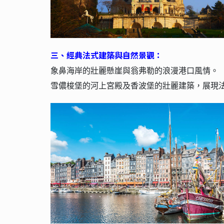
三
、
經典法式建築與自然景觀：
象鼻海岸的壯麗懸崖與翁弗勒的浪漫港口風情。
雪儂梭堡的河上宮殿及香波堡的壯麗建築，展現