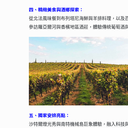
四
、
精緻美食與酒鄉探索：
從北法風味餐到布列塔尼海鮮與羊排料理，以及
參訪羅亞爾河與香檳地區酒莊，體驗傳統葡萄酒
五
、
獨家安排亮點：
沙特爾燈光秀與南特機械島巨象體驗，融入科技