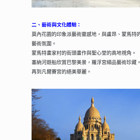
二
、
藝術與文化體驗：
莫內花園的印象派藝術靈感地，與盧昂、蒙馬特
藝術氛圍。
蒙馬特畫家村的街頭畫作與聖心堂的高地視角。
塞納河遊船欣賞巴黎美景，羅浮宮細品藝術珍藏
再到凡爾賽宮的絕美華麗。