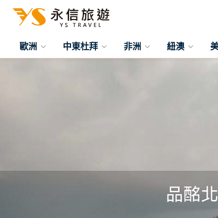
歐洲
中東杜拜
非洲
紐澳
品酩北