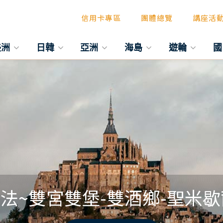
信用卡專區
團體總覽
講座活
美洲
日韓
亞洲
海島
遊輪
國
法~雙宮雙堡-雙酒鄉-聖米歇