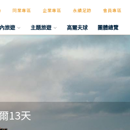
動
同業專區
企業專區
永續足跡
會員專區
內旅遊
主題旅遊
高爾夫球
團體總覽
爾13天