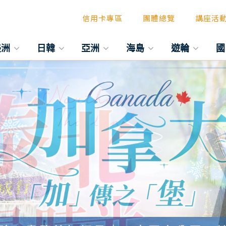
信用卡專區
團體總覽
講座活
美洲
日韓
亞洲
海島
遊輪
國