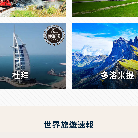
杜拜
多洛米提
世界旅遊速報