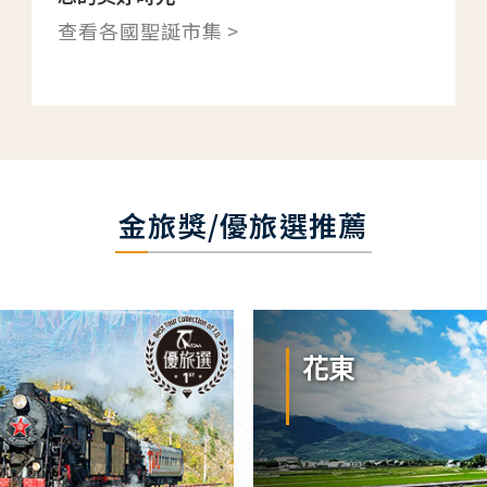
查看各國聖誕市集 >
金旅獎/優旅選推薦
花東