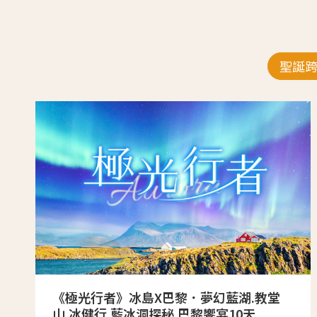
聖誕
《極光行者》冰島X巴黎．夢幻藍湖.教堂
山.冰健行.藍冰洞探秘.巴黎饗宴10天