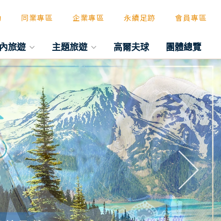
動
同業專區
企業專區
永續足跡
會員專區
內旅遊
主題旅遊
高爾夫球
團體總覽
往後