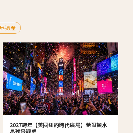
界遺產
2027跨年【美國紐約時代廣場】希爾頓水
晶球景觀房