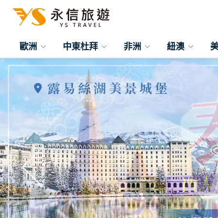
歐洲
中東杜拜
非洲
紐澳
往前