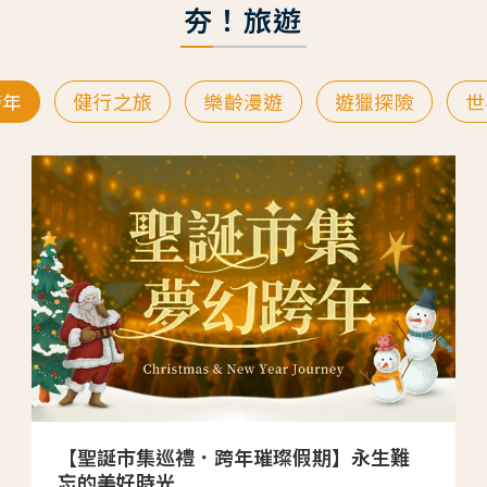
夯！旅遊
跨年
健行之旅
樂齡漫遊
遊獵探險
世
【聖誕市集巡禮．跨年璀璨假期】永生難
忘的美好時光