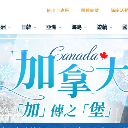
信用卡專區
團體總覽
講座活
美洲
日韓
亞洲
海島
遊輪
國