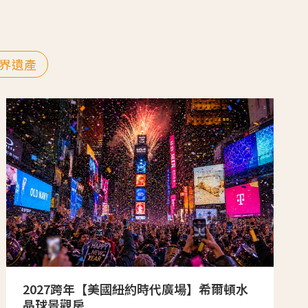
界遺產
2027跨年【美國紐約時代廣場】希爾頓水
晶球景觀房