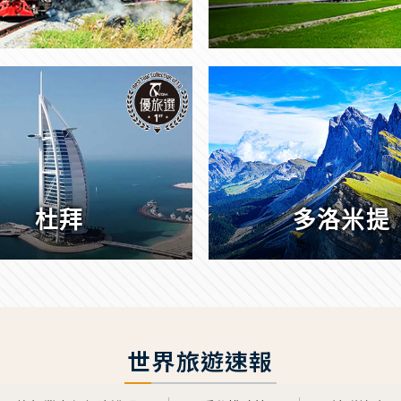
杜拜
多洛米提
世界旅遊速報