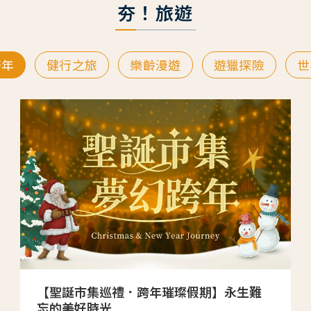
夯！旅遊
跨年
健行之旅
樂齡漫遊
遊獵探險
世
【聖誕市集巡禮．跨年璀璨假期】永生難
忘的美好時光