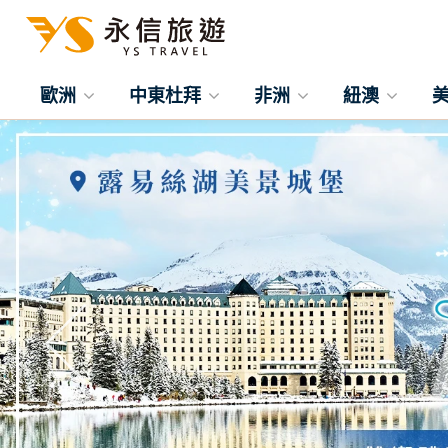
歐洲
中東杜拜
非洲
紐澳
往前