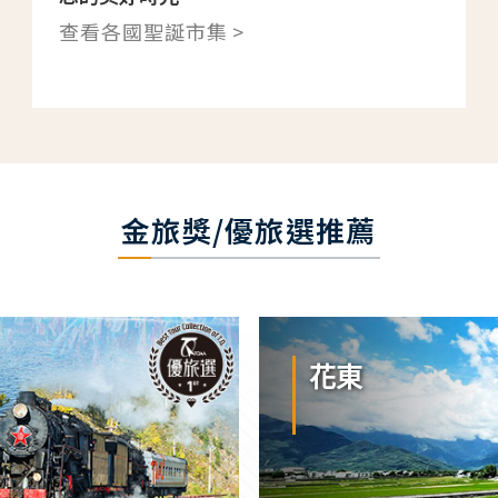
查看各國聖誕市集 >
金旅獎/優旅選推薦
花東