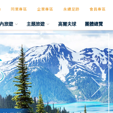
動
同業專區
企業專區
永續足跡
會員專區
內旅遊
主題旅遊
高爾夫球
團體總覽
往後