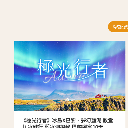
聖誕
《極光行者》冰島X巴黎．夢幻藍湖.教堂
山.冰健行.藍冰洞探秘.巴黎饗宴10天