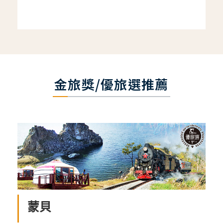
金旅獎/優旅選推薦
蒙貝