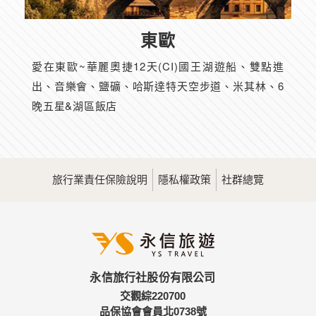
東歐
愛在東歐~華麗奧捷12天(CI)國王湖遊船、雙點進
出、音樂會、鹽礦、哈斯達特天空步道、米其林、6
晚五星&湖區飯店
旅行業責任保險說明
隱私權政策
社群總覽
永信旅行社股份有限公司
交觀綜220700
品保協會會員北0738號