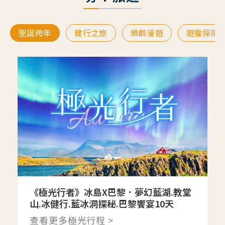
聖誕跨年
健行之旅
樂齡漫遊
遊獵探險
《極光行者》冰島X巴黎．夢幻藍湖.教堂
山.冰健行.藍冰洞探秘.巴黎饗宴10天
查看更多極光行程 >