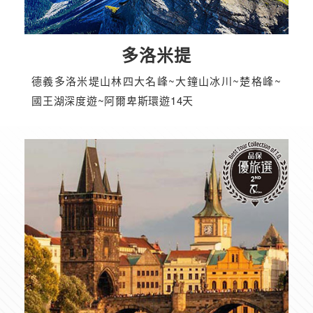
多洛米提
德義多洛米堤山林四大名峰~大鐘山冰川~楚格峰~
國王湖深度遊~阿爾卑斯環遊14天