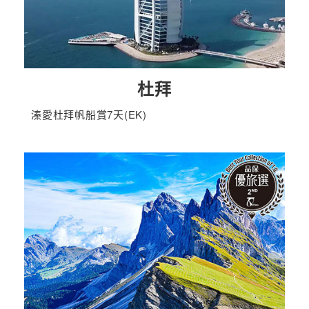
杜拜
溱愛杜拜帆船賞7天(EK)