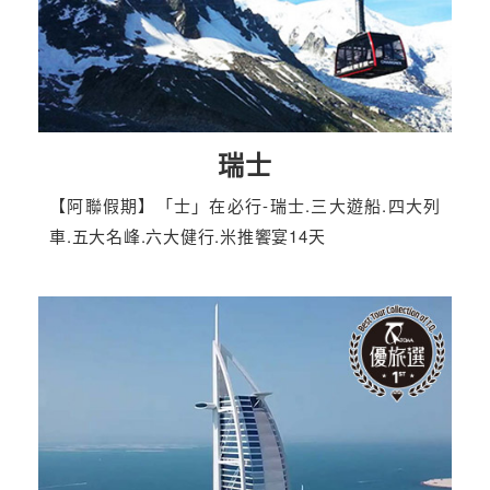
瑞士
【阿聯假期】「士」在必行-瑞士.三大遊船.四大列
車.五大名峰.六大健行.米推饗宴14天