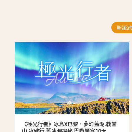
聖誕
《極光行者》冰島X巴黎．夢幻藍湖.教堂
山.冰健行.藍冰洞探秘.巴黎饗宴10天