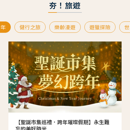
夯！旅遊
跨年
健行之旅
樂齡漫遊
遊獵探險
世
【聖誕市集巡禮．跨年璀璨假期】永生難
忘的美好時光