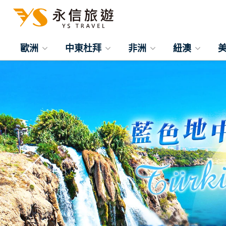
歐洲
中東杜拜
非洲
紐澳
往前