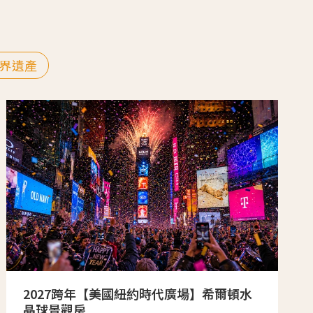
界遺產
2027跨年【美國紐約時代廣場】希爾頓水
晶球景觀房