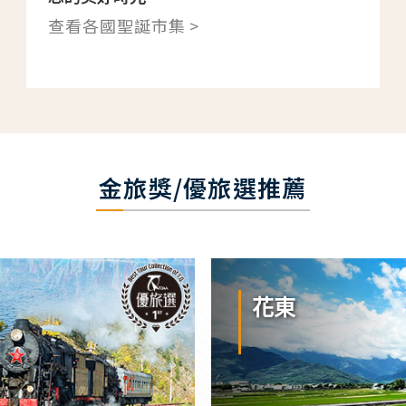
查看各國聖誕市集 >
金旅獎/優旅選推薦
花東