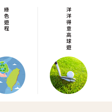
綠色遊程
洋洋得意高球遊