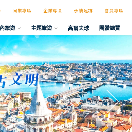
動
同業專區
企業專區
永續足跡
會員專區
內旅遊
主題旅遊
高爾夫球
團體總覽
往後