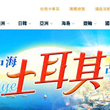
信用卡專區
團體總覽
講座活
美洲
日韓
亞洲
海島
遊輪
國