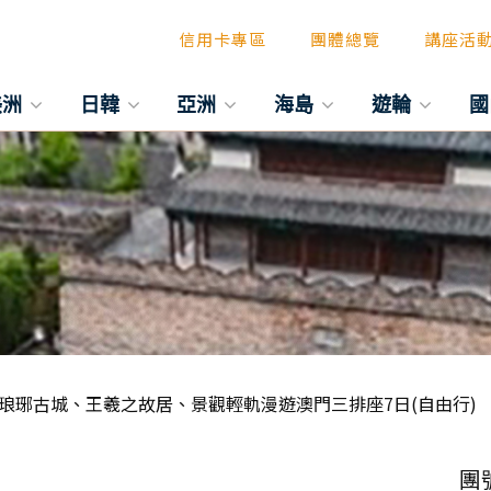
信用卡專區
團體總覽
講座活
美洲
日韓
亞洲
海島
遊輪
國
琅琊古城、王羲之故居、景觀輕軌漫遊澳門三排座7日(自由行)
團號