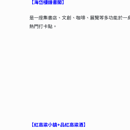
【海岱樓鐘書閣】
是一座集書店、文創、咖啡、展覽等多功能於一
熱門打卡點。
【紅高粱小鎮+品紅高粱酒】