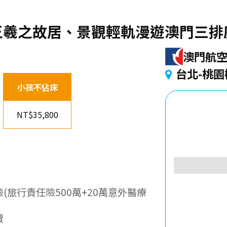
羲之故居、景觀輕軌漫遊澳門三排座
澳門航
台北-桃園
小孩不佔床
NT$35,800
(旅行責任險500萬+20萬意外醫療
費