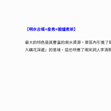
【明水古城+泉秀+圍爐煮茶】
最大的特色是其豐富的泉水資源。景區內引進了
入藕花深處」的意境，這也呼應了南宋詞人李清