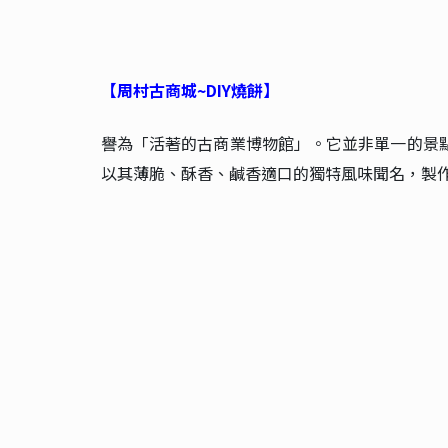
【周村古商城~DIY燒餅】
譽為「活著的古商業博物館」。它並非單一的景
以其薄脆、酥香、鹹香適口的獨特風味聞名，製