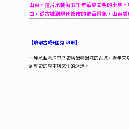
山東，這片承載著五千年華夏文明的土地，
口，從古城到現代都市的繁華景象，山東處
【琅琊古城+國秀-琅琊】
一座承載著厚重歷史與獨特韻味的古城，近年來
到歷史的厚重與文化的深遠。