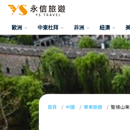
歐洲
中東杜拜
非洲
紐澳
首頁
中國
華東旅遊
聖境山東