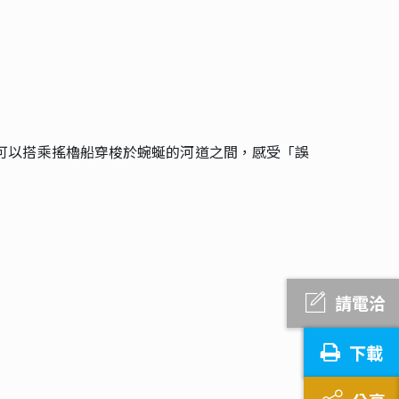
可以搭乘搖櫓船穿梭於蜿蜒的河道之間，感受「誤
請電洽
下載