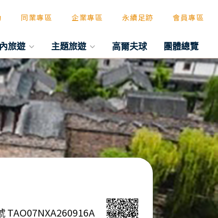
動
同業專區
企業專區
永續足跡
會員專區
內旅遊
主題旅遊
高爾夫球
團體總覽
 TAO07NXA260916A