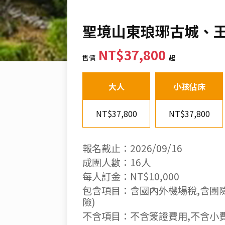
聖境山東琅琊古城、王
NT$37,800
售價
起
大人
小孩佔床
NT$37,800
NT$37,800
報名截止：2026/09/16
成團人數：16人
每人訂金：NT$10,000
包含項目：含國內外機場稅,含團險
險)
不含項目：不含簽證費用,不含小