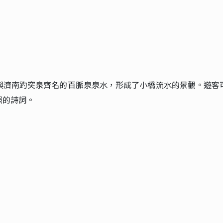
與濟南趵突泉齊名的百脈泉泉水，形成了小橋流水的景觀。遊客
照的詩詞。