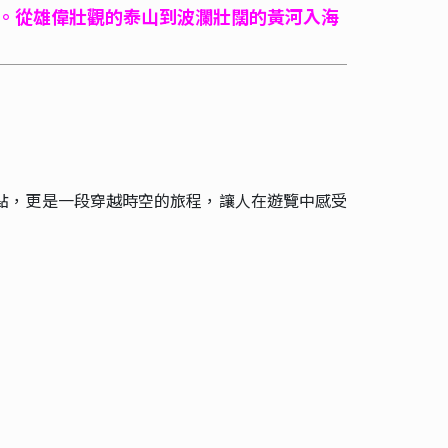
。從雄偉壯觀的泰山到波瀾壯闊的黃河入海
點，更是一段穿越時空的旅程，讓人在遊覽中感受