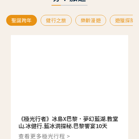
聖誕跨年
健行之旅
樂齡漫遊
遊獵探險
《極光行者》冰島X巴黎．夢幻藍湖.教堂
山.冰健行.藍冰洞探秘.巴黎饗宴10天
查看更多極光行程 >