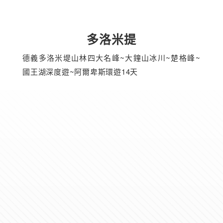
多洛米提
德義多洛米堤山林四大名峰~大鐘山冰川~楚格峰~
國王湖深度遊~阿爾卑斯環遊14天