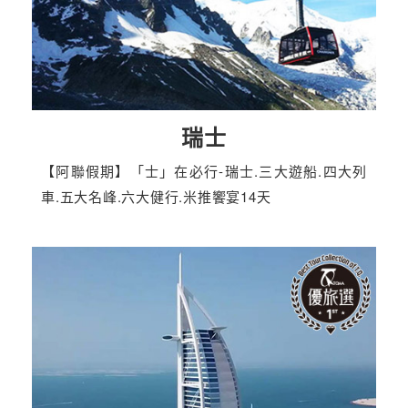
瑞士
【阿聯假期】「士」在必行-瑞士.三大遊船.四大列
車.五大名峰.六大健行.米推饗宴14天