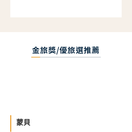
金旅獎/優旅選推薦
蒙貝