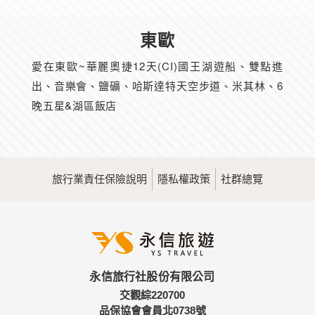
東歐
愛在東歐~華麗奧捷12天(CI)國王湖遊船、雙點進
出、音樂會、鹽礦、哈斯達特天空步道、米其林、6
晚五星&湖區飯店
旅行業責任保險說明
隱私權政策
社群總覽
永信旅行社股份有限公司
交觀綜220700
品保協會會員北0738號