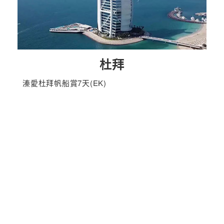
杜拜
溱愛杜拜帆船賞7天(EK)