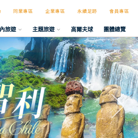
動
同業專區
企業專區
永續足跡
會員專區
內旅遊
主題旅遊
高爾夫球
團體總覽
往後