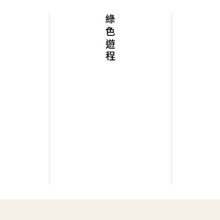
綠色遊程
洋洋得意高球遊