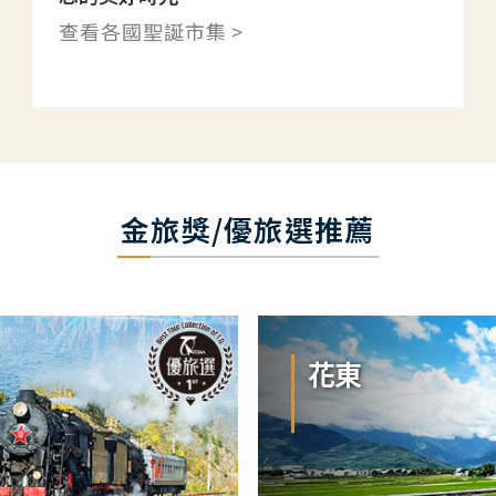
查看各國聖誕市集 >
金旅獎/優旅選推薦
花東