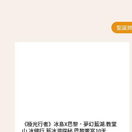
聖誕
《極光行者》冰島X巴黎．夢幻藍湖.教堂
山.冰健行.藍冰洞探秘.巴黎饗宴10天