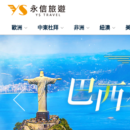
歐洲
中東杜拜
非洲
紐澳
往前