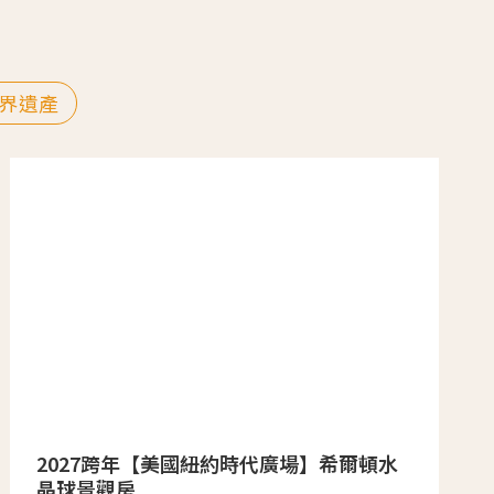
界遺產
2027跨年【美國紐約時代廣場】希爾頓水
晶球景觀房