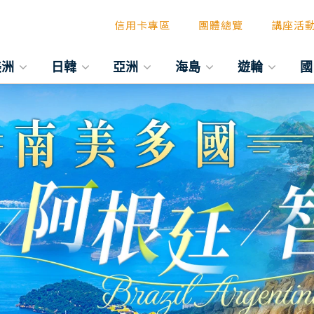
信用卡專區
團體總覽
講座活
美洲
日韓
亞洲
海島
遊輪
國