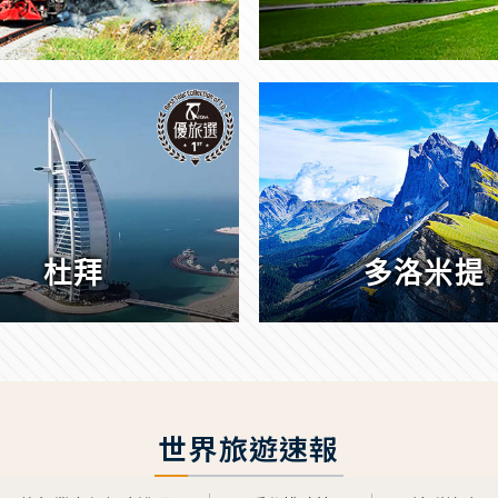
杜拜
多洛米提
世界旅遊速報