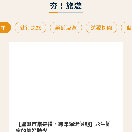
夯！旅遊
跨年
健行之旅
樂齡漫遊
遊獵探險
世
【聖誕市集巡禮．跨年璀璨假期】永生難
忘的美好時光