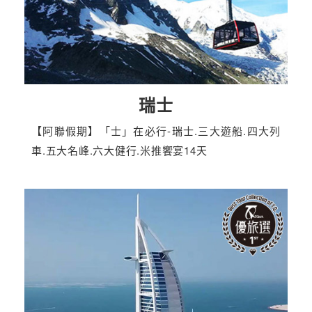
瑞士
【阿聯假期】「士」在必行-瑞士.三大遊船.四大列
車.五大名峰.六大健行.米推饗宴14天