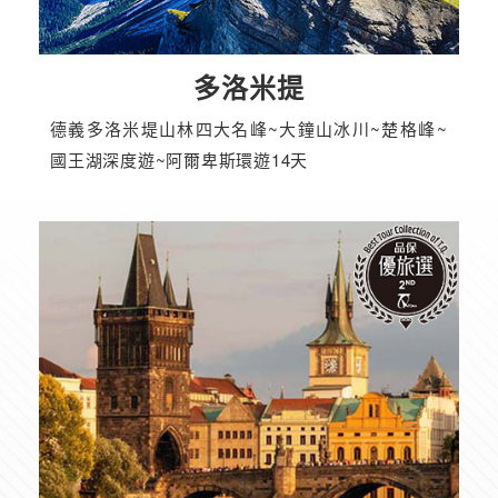
多洛米提
德義多洛米堤山林四大名峰~大鐘山冰川~楚格峰~
國王湖深度遊~阿爾卑斯環遊14天