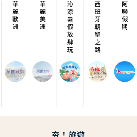
華麗歐洲
華麗美洲
沁涼暑假放肆玩
西班牙朝聖之路
阿聯假期
夯！旅遊