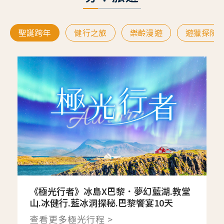
聖誕跨年
健行之旅
樂齡漫遊
遊獵探險
《極光行者》冰島X巴黎．夢幻藍湖.教堂
山.冰健行.藍冰洞探秘.巴黎饗宴10天
查看更多極光行程 >