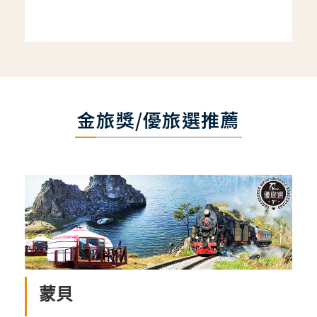
金旅獎/優旅選推薦
蒙貝