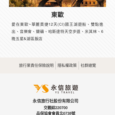
東歐
愛在東歐~華麗奧捷12天(CI)國王湖遊船、雙點進
出、音樂會、鹽礦、哈斯達特天空步道、米其林、6
晚五星&湖區飯店
旅行業責任保險說明
隱私權政策
社群總覽
永信旅行社股份有限公司
交觀綜220700
品保協會會員北0738號