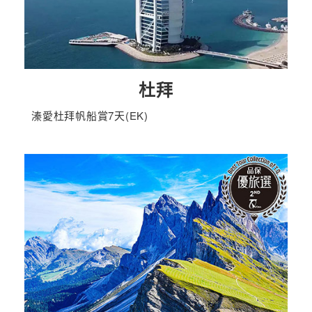
杜拜
溱愛杜拜帆船賞7天(EK)