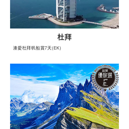
杜拜
溱愛杜拜帆船賞7天(EK)