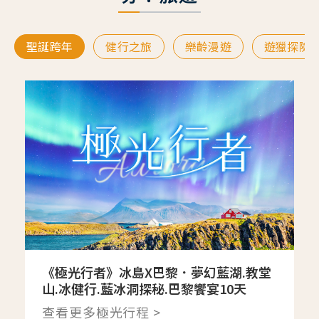
聖誕跨年
健行之旅
樂齡漫遊
遊獵探險
《極光行者》冰島X巴黎．夢幻藍湖.教堂
山.冰健行.藍冰洞探秘.巴黎饗宴10天
查看更多極光行程 >