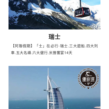
瑞士
【阿聯假期】「士」在必行-瑞士.三大遊船.四大列
車.五大名峰.六大健行.米推饗宴14天