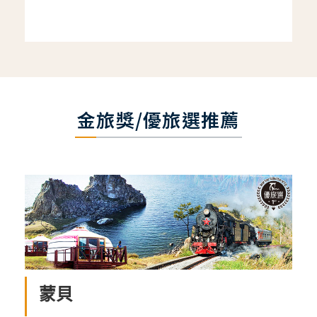
金旅獎/優旅選推薦
蒙貝