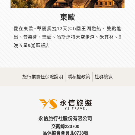
東歐
愛在東歐~華麗奧捷12天(CI)國王湖遊船、雙點進
出、音樂會、鹽礦、哈斯達特天空步道、米其林、6
晚五星&湖區飯店
旅行業責任保險說明
隱私權政策
社群總覽
永信旅行社股份有限公司
交觀綜220700
品保協會會員北0738號