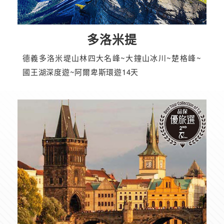
多洛米提
德義多洛米堤山林四大名峰~大鐘山冰川~楚格峰~
國王湖深度遊~阿爾卑斯環遊14天