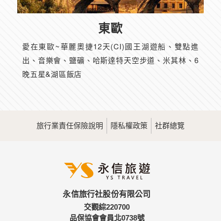
東歐
愛在東歐~華麗奧捷12天(CI)國王湖遊船、雙點進
出、音樂會、鹽礦、哈斯達特天空步道、米其林、6
晚五星&湖區飯店
旅行業責任保險說明
隱私權政策
社群總覽
永信旅行社股份有限公司
交觀綜220700
品保協會會員北0738號