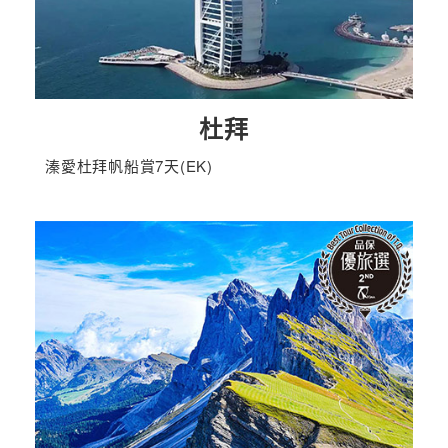
杜拜
溱愛杜拜帆船賞7天(EK)