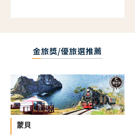
金旅獎/優旅選推薦
蒙貝