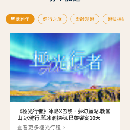
聖誕跨年
健行之旅
樂齡漫遊
遊獵探險
《極光行者》冰島X巴黎．夢幻藍湖.教堂
山.冰健行.藍冰洞探秘.巴黎饗宴10天
查看更多極光行程 >