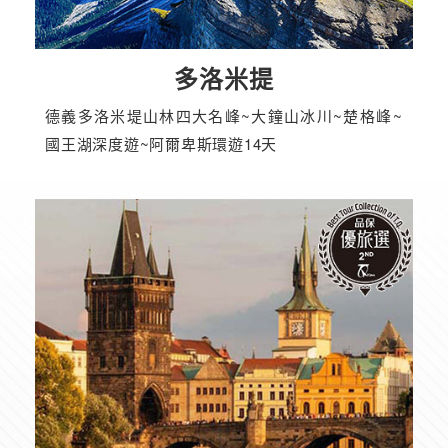
多洛米提
德義多洛米堤山林四大名峰~大鐘山冰川~楚格峰~
國王湖深度遊~阿爾卑斯環遊14天