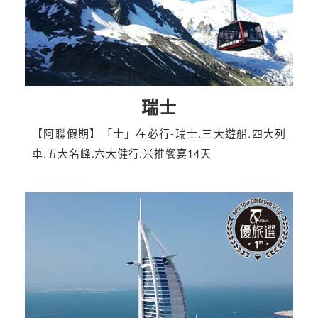
瑞士
【阿聯假期】「士」在必行-瑞士.三大遊船.四大列
車.五大名峰.六大健行.米推饗宴14天