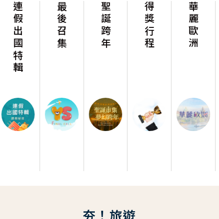
輯
最後召集
聖誕跨年
得獎行程
華麗歐洲
華麗美
夯！旅遊