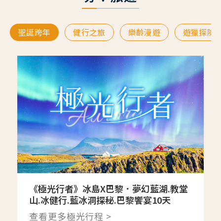
聖誕跨年
健行之旅
樂齡漫遊
遊獵探險
《極光行者》冰島X巴黎．夢幻藍湖.教堂
山.冰健行.藍冰洞探秘.巴黎饗宴10天
查看更多極光行程 >