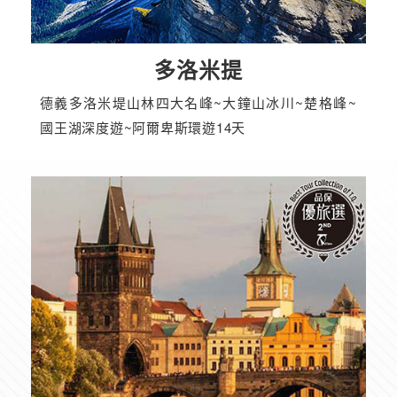
多洛米提
德義多洛米堤山林四大名峰~大鐘山冰川~楚格峰~
國王湖深度遊~阿爾卑斯環遊14天