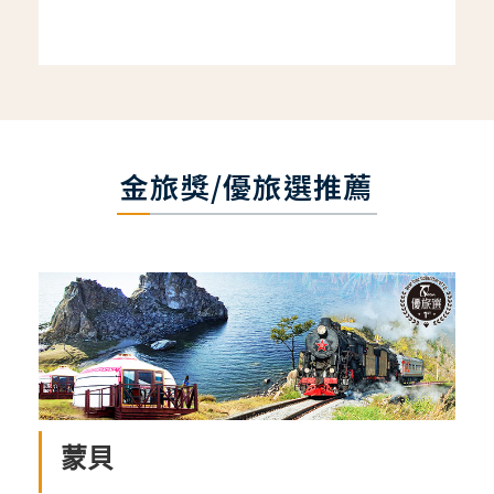
金旅獎/優旅選推薦
蒙貝