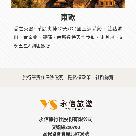
東歐
愛在東歐~華麗奧捷12天(CI)國王湖遊船、雙點進
出、音樂會、鹽礦、哈斯達特天空步道、米其林、6
晚五星&湖區飯店
旅行業責任保險說明
隱私權政策
社群總覽
永信旅行社股份有限公司
交觀綜220700
品保協會會員北0738號