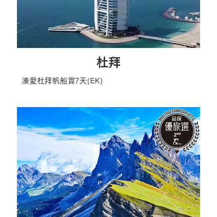
杜拜
溱愛杜拜帆船賞7天(EK)