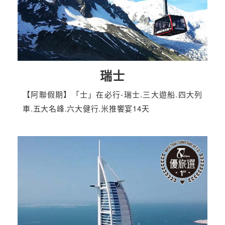
瑞士
【阿聯假期】「士」在必行-瑞士.三大遊船.四大列
車.五大名峰.六大健行.米推饗宴14天